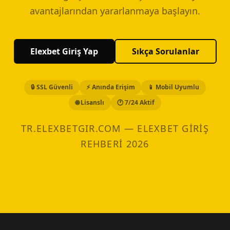
avantajlarından yararlanmaya başlayın.
Elexbet Giriş Yap
Sıkça Sorulanlar
🔒 SSL Güvenli
⚡ Anında Erişim
📱 Mobil Uyumlu
🌐 Lisanslı
🕐 7/24 Aktif
TR.ELEXBETGIR.COM — ELEXBET GİRİŞ
REHBERİ 2026