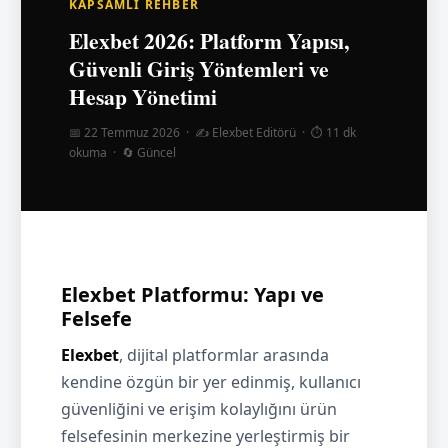
KAPSAMLI REHBER
Elexbet 2026: Platform Yapısı,
Güvenli Giriş Yöntemleri ve
Hesap Yönetimi
📅 22 Temmuz 2026 · ✍ Elexbet Editörü · ⏱ 11 dk
okuma · 🔄 Güncel
Elexbet Platformu: Yapı ve
Felsefe
Elexbet
, dijital platformlar arasında
kendine özgün bir yer edinmiş, kullanıcı
güvenliğini ve erişim kolaylığını ürün
felsefesinin merkezine yerleştirmiş bir