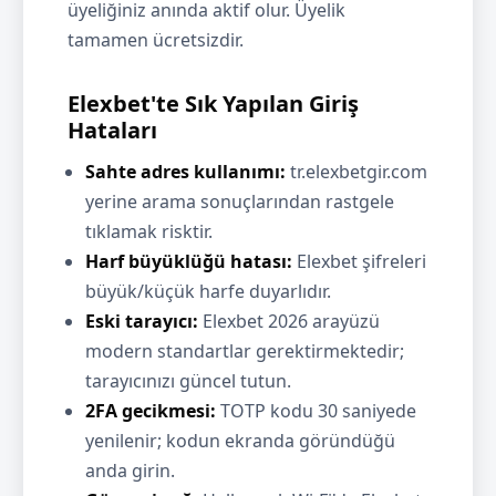
üyeliğiniz anında aktif olur. Üyelik
tamamen ücretsizdir.
Elexbet'te Sık Yapılan Giriş
Hataları
Sahte adres kullanımı:
tr.elexbetgir.com
yerine arama sonuçlarından rastgele
tıklamak risktir.
Harf büyüklüğü hatası:
Elexbet şifreleri
büyük/küçük harfe duyarlıdır.
Eski tarayıcı:
Elexbet 2026 arayüzü
modern standartlar gerektirmektedir;
tarayıcınızı güncel tutun.
2FA gecikmesi:
TOTP kodu 30 saniyede
yenilenir; kodun ekranda göründüğü
anda girin.