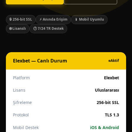
🔒 256-bit SSL
⚡ Anında Erişim
📱 Mobil Uyumlu
🌐 Lisanslı
🕐 7/24 TR Destek
Elexbet — Canlı Durum
Aktif
Platform
Elexbet
Lisans
Uluslararası
Şifreleme
256-bit SSL
Protokol
TLS 1.3
Mobil Destek
iOS & Android