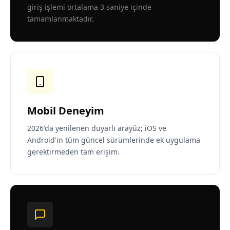
giriş işlemi ortalama 3 saniye içinde
tamamlanmaktadır.
Mobil Deneyim
2026'da yenilenen duyarlı arayüz; iOS ve
Android'in tüm güncel sürümlerinde ek uygulama
gerektirmeden tam erişim.