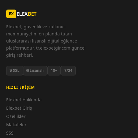
ELEX
BET
EX
Elexbet, güvenlik ve kullanıcı
memnuniyetini ön planda tutan
uluslararası lisanslı dijital eğlence
platformudur. tr.elexbetgir.com güncel
giriş rehberi.
🔒 SSL
🌐 Lisanslı
18+
7/24
HIZLI ERIŞIM
Elexbet Hakkında
Elexbet Giriş
Özellikler
Makaleler
SSS