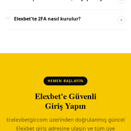
tüm özelliklere erişebilirsiniz.
adres üzerinden Kayıt Ol butonuna tıklayın, formu
doldurun ve e-posta veya SMS doğrulamasını
tamamlayın. Hesabınız hemen aktif olur ve hoş geldin
Elexbet giriş ekranındaki "Şifremi Unuttum"
08
Elexbet'te 2FA nasıl kurulur?
avantajlarına anında kavuşursunuz.
bağlantısına tıklayın. Üyelik e-posta adresinize
sıfırlama bağlantısı gönderilecektir. Bağlantı 15 dakika
geçerlidir. E-posta gelmezse spam klasörünüzü
Elexbet hesabınıza giriş yapın, sağ üstteki profil
kontrol edin; sorun devam ederse Elexbet canlı
menüsünden Güvenlik Ayarları'na gidin ve İki Faktörlü
desteğe başvurun.
Doğrulama seçeneğini aktif hale getirin. SMS veya
authenticator uygulama seçeneklerinden birini tercih
edin. SMS'e kıyasla authenticator uygulaması (Google,
Microsoft) SIM swap saldırılarına karşı çok daha
güvenlidir.
HEMEN BAŞLAYIN
Elexbet'e Güvenli
Giriş Yapın
tr.elexbetgir.com üzerinden doğrulanmış güncel
Elexbet giriş adresine ulaşın ve tüm üye