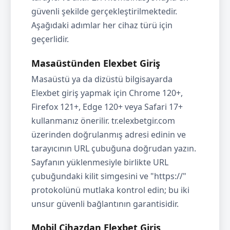
güvenli şekilde gerçekleştirilmektedir.
Aşağıdaki adımlar her cihaz türü için
geçerlidir.
Masaüstünden Elexbet Giriş
Masaüstü ya da dizüstü bilgisayarda
Elexbet giriş yapmak için Chrome 120+,
Firefox 121+, Edge 120+ veya Safari 17+
kullanmanız önerilir. tr.elexbetgir.com
üzerinden doğrulanmış adresi edinin ve
tarayıcının URL çubuğuna doğrudan yazın.
Sayfanın yüklenmesiyle birlikte URL
çubuğundaki kilit simgesini ve "https://"
protokolünü mutlaka kontrol edin; bu iki
unsur güvenli bağlantının garantisidir.
Mobil Cihazdan Elexbet Giriş