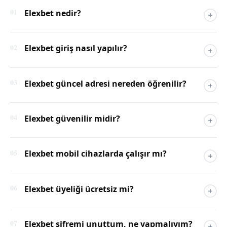
01
Elexbet nedir?
Elexbet, uluslararası lisans kapsamında faaliyet
02
Elexbet giriş nasıl yapılır?
gösteren, Türk kullanıcılara tam Türkçe arayüz ve 7/24
destek sunan dijital eğlence ve interaktif içerik
platformudur. Güvenlik odaklı altyapısı ve kesintisiz
tr.elexbetgir.com üzerinden doğrulanmış güncel
03
Elexbet güncel adresi nereden öğrenilir?
erişim altyapısıyla kullanıcı memnuniyetini öncelikli
Elexbet giriş adresini edinin. Adresi tarayıcınıza
hedef olarak benimseyen Elexbet, yıllar içinde güçlü
doğrudan yazın; URL'de kilit simgesi ve "https://"
bir üye tabanı oluşturmuştur.
olduğunu doğrulayın. Kullanıcı adı ve şifrenizi giriş
Elexbet güncel giriş adresi için tr.elexbetgir.com
04
Elexbet güvenilir midir?
formuna girin, Giriş butonuna tıklayın. 2FA aktifse
sayfasını düzenli olarak takip edin. Adres değişiklikleri
SMS ya da authenticator kodunuzu da girerek işlemi
anlık olarak güncellenmektedir. Arama motorlarından
tamamlayın.
ulaşılan sonuçlar her zaman resmi adres
Evet. Elexbet, uluslararası lisans çerçevesinde faaliyet
05
Elexbet mobil cihazlarda çalışır mı?
olmayabileceğinden, doğrulama için bu sayfayı
göstermekte olup bağımsız güvenlik denetimlerinden
kullanın ve adresi tarayıcınızda yer imi olarak
geçmektedir. 256-bit SSL şifreleme, TLS 1.3 protokolü
kaydedin.
ve yapay zeka destekli anomali tespiti, platformun
Evet. Elexbet'in 2026'da yenilenen duyarlı (responsive)
06
Elexbet üyeliği ücretsiz mi?
güvenlik standartlarını yüksek tutmaktadır.
arayüzü iOS ve Android'in tüm güncel sürümlerinde
sorunsuz çalışmaktadır. Ek uygulama indirmeye gerek
kalmadan mobil tarayıcıdan Elexbet giriş yapabilir,
Evet, Elexbet üyeliği tamamen ücretsizdir. Güncel
07
Elexbet şifremi unuttum, ne yapmalıyım?