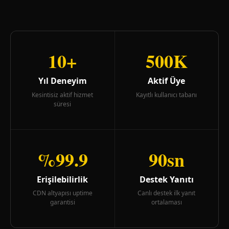
10+
500K
Yıl Deneyim
Aktif Üye
Kesintisiz aktif hizmet
Kayıtlı kullanıcı tabanı
süresi
%99.9
90sn
Erişilebilirlik
Destek Yanıtı
CDN altyapısı uptime
Canlı destek ilk yanıt
garantisi
ortalaması