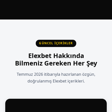
GÜNCEL İÇERIKLER
Elexbet Hakkında
Bilmeniz Gereken Her Şey
Temmuz 2026 itibarıyla hazırlanan özgün,
doğrulanmış Elexbet içerikleri.