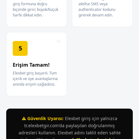
giriş formuna doğru
aktifse SMS veya
biçimde girin; büyük/küçük
authenticator kodunu
harfe dikkat edin.
girerek devam edin.
5
Erişim Tamam!
Elexbet giriş başarılı. Tüm
içerik ve üye avantajlarına
anında erişim sağladınız.
⚠ Güvenlik Uyarısı:
Elexbet giriş için yalnızca
tr.elexbetgir.com'da paylaşılan doğrulanmış
adresleri kullanın. Elexbet adını taklit eden sahte