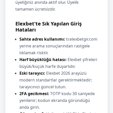
üyeliğiniz anında aktif olur. Üyelik
tamamen ücretsizdir.
Elexbet'te Sık Yapılan Giriş
Hataları
Sahte adres kullanımı:
tr.elexbetgir.com
yerine arama sonuçlarından rastgele
tıklamak risktir.
Harf büyüklüğü hatası:
Elexbet şifreleri
büyük/küçük harfe duyarlıdır.
Eski tarayıcı:
Elexbet 2026 arayüzü
modern standartlar gerektirmektedir;
tarayıcınızı güncel tutun.
2FA gecikmesi:
TOTP kodu 30 saniyede
yenilenir; kodun ekranda göründüğü
anda girin.