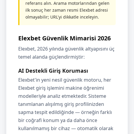
referans alın. Arama motorlarından gelen
ilk sonuç her zaman resmi Elexbet adresi
olmayabilir; URL'yi dikkatle inceleyin.
Elexbet Güvenlik Mimarisi 2026
Elexbet, 2026 yılında güvenlik altyapısını üç
temel alanda güçlendirmiştir:
AI Destekli Giriş Koruması
Elexbet'in yeni nesil güvenlik motoru, her
Elexbet giriş işlemini makine öğrenimi
modelleriyle analiz etmektedir. Sisteme
tanımlanan alışılmış giriş profilinizden
sapma tespit edildiğinde — örneğin farklı
bir coğrafi konum ya da daha önce
kullanılmamış bir cihaz — otomatik olarak