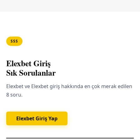
SSS
Elexbet Giriş
Sık Sorulanlar
Elexbet ve Elexbet giriş hakkında en çok merak edilen
8 soru.
Elexbet Giriş Yap