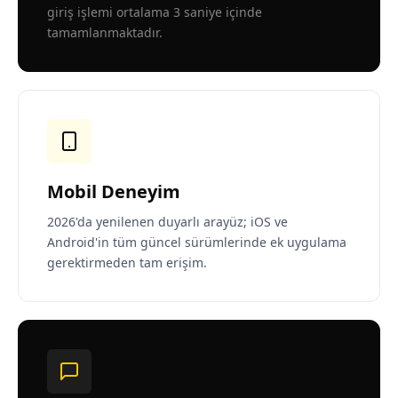
giriş işlemi ortalama 3 saniye içinde
tamamlanmaktadır.
Mobil Deneyim
2026'da yenilenen duyarlı arayüz; iOS ve
Android'in tüm güncel sürümlerinde ek uygulama
gerektirmeden tam erişim.