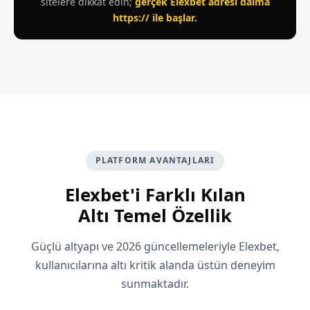
sitelere dikkat edin;
gerçek Elexbet adresi daima
https:// ile başlar.
PLATFORM AVANTAJLARI
Elexbet'i Farklı Kılan
Altı Temel Özellik
Güçlü altyapı ve 2026 güncellemeleriyle Elexbet,
kullanıcılarına altı kritik alanda üstün deneyim
sunmaktadır.