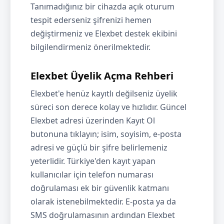
Tanımadığınız bir cihazda açık oturum
tespit ederseniz şifrenizi hemen
değiştirmeniz ve Elexbet destek ekibini
bilgilendirmeniz önerilmektedir.
Elexbet Üyelik Açma Rehberi
Elexbet'e henüz kayıtlı değilseniz üyelik
süreci son derece kolay ve hızlıdır. Güncel
Elexbet adresi üzerinden Kayıt Ol
butonuna tıklayın; isim, soyisim, e-posta
adresi ve güçlü bir şifre belirlemeniz
yeterlidir. Türkiye'den kayıt yapan
kullanıcılar için telefon numarası
doğrulaması ek bir güvenlik katmanı
olarak istenebilmektedir. E-posta ya da
SMS doğrulamasının ardından Elexbet