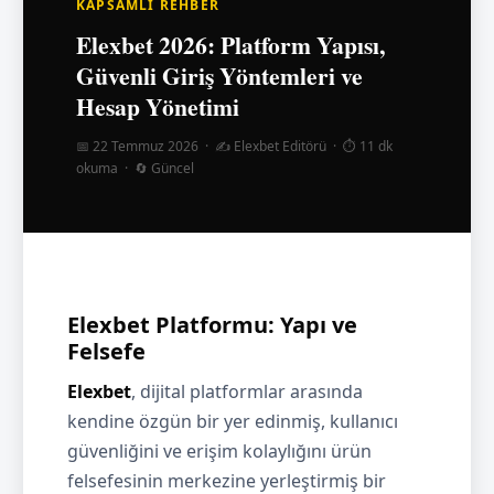
KAPSAMLI REHBER
Elexbet 2026: Platform Yapısı,
Güvenli Giriş Yöntemleri ve
Hesap Yönetimi
📅 22 Temmuz 2026 · ✍ Elexbet Editörü · ⏱ 11 dk
okuma · 🔄 Güncel
Elexbet Platformu: Yapı ve
Felsefe
Elexbet
, dijital platformlar arasında
kendine özgün bir yer edinmiş, kullanıcı
güvenliğini ve erişim kolaylığını ürün
felsefesinin merkezine yerleştirmiş bir