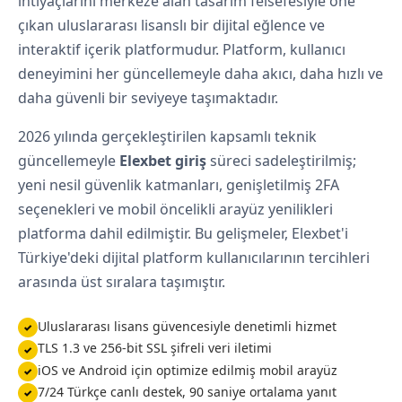
ihtiyaçlarını merkeze alan tasarım felsefesiyle öne
çıkan uluslararası lisanslı bir dijital eğlence ve
interaktif içerik platformudur. Platform, kullanıcı
deneyimini her güncellemeyle daha akıcı, daha hızlı ve
daha güvenli bir seviyeye taşımaktadır.
2026 yılında gerçekleştirilen kapsamlı teknik
güncellemeyle
Elexbet giriş
süreci sadeleştirilmiş;
yeni nesil güvenlik katmanları, genişletilmiş 2FA
seçenekleri ve mobil öncelikli arayüz yenilikleri
platforma dahil edilmiştir. Bu gelişmeler, Elexbet'i
Türkiye'deki dijital platform kullanıcılarının tercihleri
arasında üst sıralara taşımıştır.
Uluslararası lisans güvencesiyle denetimli hizmet
✓
TLS 1.3 ve 256-bit SSL şifreli veri iletimi
✓
iOS ve Android için optimize edilmiş mobil arayüz
✓
7/24 Türkçe canlı destek, 90 saniye ortalama yanıt
✓