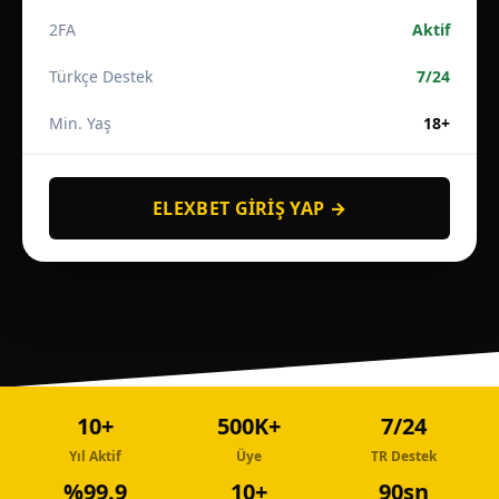
2FA
Aktif
Türkçe Destek
7/24
Min. Yaş
18+
ELEXBET GİRİŞ YAP →
10+
500K+
7/24
Yıl Aktif
Üye
TR Destek
%99.9
10+
90sn