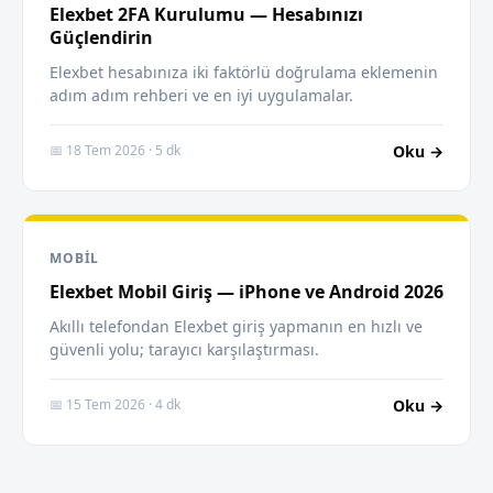
Elexbet 2FA Kurulumu — Hesabınızı
Güçlendirin
Elexbet hesabınıza iki faktörlü doğrulama eklemenin
adım adım rehberi ve en iyi uygulamalar.
Oku →
📅 18 Tem 2026 · 5 dk
MOBIL
Elexbet Mobil Giriş — iPhone ve Android 2026
Akıllı telefondan Elexbet giriş yapmanın en hızlı ve
güvenli yolu; tarayıcı karşılaştırması.
Oku →
📅 15 Tem 2026 · 4 dk