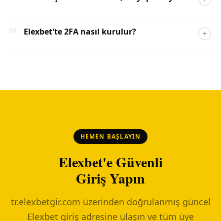
tüm özelliklere erişebilirsiniz.
adres üzerinden Kayıt Ol butonuna tıklayın, formu
doldurun ve e-posta veya SMS doğrulamasını
tamamlayın. Hesabınız hemen aktif olur ve hoş geldin
Elexbet giriş ekranındaki "Şifremi Unuttum"
08
Elexbet'te 2FA nasıl kurulur?
avantajlarına anında kavuşursunuz.
bağlantısına tıklayın. Üyelik e-posta adresinize
sıfırlama bağlantısı gönderilecektir. Bağlantı 15 dakika
geçerlidir. E-posta gelmezse spam klasörünüzü
Elexbet hesabınıza giriş yapın, sağ üstteki profil
kontrol edin; sorun devam ederse Elexbet canlı
menüsünden Güvenlik Ayarları'na gidin ve İki Faktörlü
desteğe başvurun.
Doğrulama seçeneğini aktif hale getirin. SMS veya
authenticator uygulama seçeneklerinden birini tercih
edin. SMS'e kıyasla authenticator uygulaması (Google,
Microsoft) SIM swap saldırılarına karşı çok daha
güvenlidir.
HEMEN BAŞLAYIN
Elexbet'e Güvenli
Giriş Yapın
tr.elexbetgir.com üzerinden doğrulanmış güncel
Elexbet giriş adresine ulaşın ve tüm üye