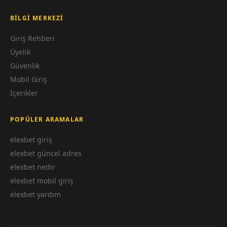
BILGI MERKEZI
Giriş Rehberi
Üyelik
Güvenlik
Mobil Giriş
İçerikler
POPÜLER ARAMALAR
elexbet giriş
elexbet güncel adres
elexbet nedir
elexbet mobil giriş
elexbet yardım