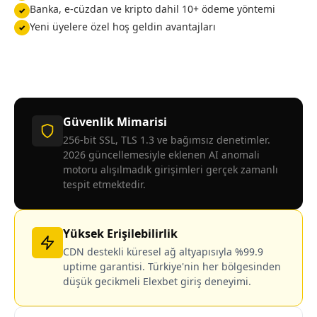
Banka, e-cüzdan ve kripto dahil 10+ ödeme yöntemi
✓
Yeni üyelere özel hoş geldin avantajları
✓
Güvenlik Mimarisi
256-bit SSL, TLS 1.3 ve bağımsız denetimler.
2026 güncellemesiyle eklenen AI anomali
motoru alışılmadık girişimleri gerçek zamanlı
tespit etmektedir.
Yüksek Erişilebilirlik
CDN destekli küresel ağ altyapısıyla %99.9
uptime garantisi. Türkiye'nin her bölgesinden
düşük gecikmeli Elexbet giriş deneyimi.