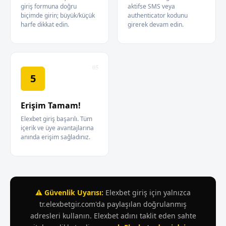
giriş formuna doğru
aktifse SMS veya
biçimde girin; büyük/küçük
authenticator kodunu
harfe dikkat edin.
girerek devam edin.
5
Erişim Tamam!
Elexbet giriş başarılı. Tüm
içerik ve üye avantajlarına
anında erişim sağladınız.
⚠ Güvenlik Uyarısı:
Elexbet giriş için yalnızca
tr.elexbetgir.com'da paylaşılan doğrulanmış
adresleri kullanın. Elexbet adını taklit eden sahte