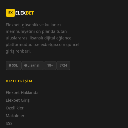
ELEX
BET
EX
Elexbet, güvenlik ve kullanıcı
memnuniyetini ön planda tutan
uluslararası lisanslı dijital eğlence
platformudur. tr.elexbetgir.com güncel
giriş rehberi.
🔒 SSL
🌐 Lisanslı
18+
7/24
HIZLI ERIŞIM
Elexbet Hakkında
Elexbet Giriş
Özellikler
Makaleler
SSS