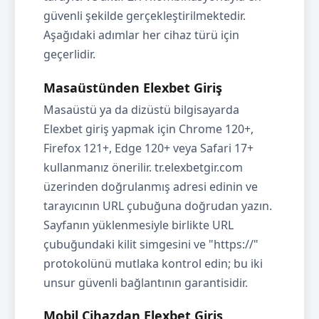
güvenli şekilde gerçekleştirilmektedir.
Aşağıdaki adımlar her cihaz türü için
geçerlidir.
Masaüstünden Elexbet Giriş
Masaüstü ya da dizüstü bilgisayarda
Elexbet giriş yapmak için Chrome 120+,
Firefox 121+, Edge 120+ veya Safari 17+
kullanmanız önerilir. tr.elexbetgir.com
üzerinden doğrulanmış adresi edinin ve
tarayıcının URL çubuğuna doğrudan yazın.
Sayfanın yüklenmesiyle birlikte URL
çubuğundaki kilit simgesini ve "https://"
protokolünü mutlaka kontrol edin; bu iki
unsur güvenli bağlantının garantisidir.
Mobil Cihazdan Elexbet Giriş