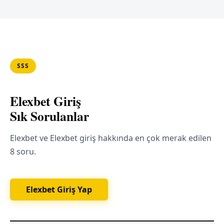
SSS
Elexbet Giriş
Sık Sorulanlar
Elexbet ve Elexbet giriş hakkında en çok merak edilen
8 soru.
Elexbet Giriş Yap