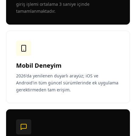
giriş işlemi ortalama 3 saniye içinde
tamamlanmaktadır.
Mobil Deneyim
2026'da yenilenen duyarlı arayüz; iOS ve
Android'in tüm güncel sürümlerinde ek uygulama
gerektirmeden tam erişim.