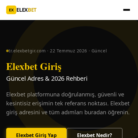
ELEX
BET
EX
tr.elexbetgir.com · 22 Temmuz 2026 · Güncel
Elexbet Giriş
Güncel Adres & 2026 Rehberi
Elexbet platformuna doğrulanmış, güvenli ve
kesintisiz erişimin tek referans noktası. Elexbet
giriş adresini ve tüm adımları buradan öğrenin.
Elexbet Giriş Yap
Elexbet Nedir?