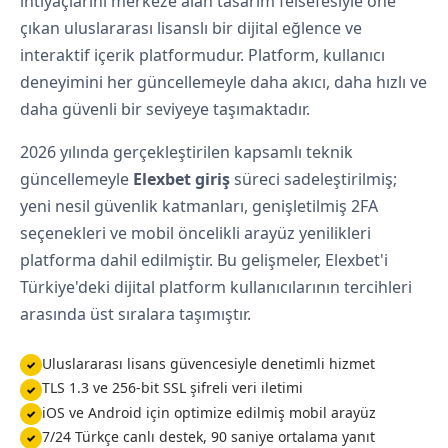
ihtiyaçlarını merkeze alan tasarım felsefesiyle öne
çıkan uluslararası lisanslı bir dijital eğlence ve
interaktif içerik platformudur. Platform, kullanıcı
deneyimini her güncellemeyle daha akıcı, daha hızlı ve
daha güvenli bir seviyeye taşımaktadır.
2026 yılında gerçekleştirilen kapsamlı teknik
güncellemeyle
Elexbet giriş
süreci sadeleştirilmiş;
yeni nesil güvenlik katmanları, genişletilmiş 2FA
seçenekleri ve mobil öncelikli arayüz yenilikleri
platforma dahil edilmiştir. Bu gelişmeler, Elexbet'i
Türkiye'deki dijital platform kullanıcılarının tercihleri
arasında üst sıralara taşımıştır.
Uluslararası lisans güvencesiyle denetimli hizmet
✓
TLS 1.3 ve 256-bit SSL şifreli veri iletimi
✓
iOS ve Android için optimize edilmiş mobil arayüz
✓
7/24 Türkçe canlı destek, 90 saniye ortalama yanıt
✓