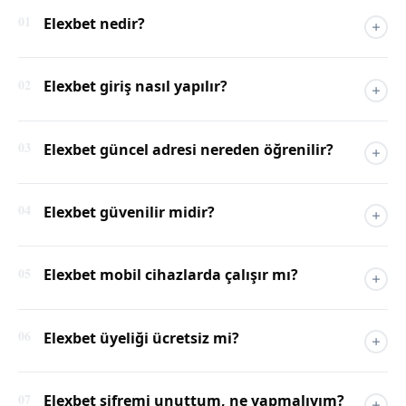
01
Elexbet nedir?
Elexbet, uluslararası lisans kapsamında faaliyet
02
Elexbet giriş nasıl yapılır?
gösteren, Türk kullanıcılara tam Türkçe arayüz ve 7/24
destek sunan dijital eğlence ve interaktif içerik
platformudur. Güvenlik odaklı altyapısı ve kesintisiz
tr.elexbetgir.com üzerinden doğrulanmış güncel
03
Elexbet güncel adresi nereden öğrenilir?
erişim altyapısıyla kullanıcı memnuniyetini öncelikli
Elexbet giriş adresini edinin. Adresi tarayıcınıza
hedef olarak benimseyen Elexbet, yıllar içinde güçlü
doğrudan yazın; URL'de kilit simgesi ve "https://"
bir üye tabanı oluşturmuştur.
olduğunu doğrulayın. Kullanıcı adı ve şifrenizi giriş
Elexbet güncel giriş adresi için tr.elexbetgir.com
04
Elexbet güvenilir midir?
formuna girin, Giriş butonuna tıklayın. 2FA aktifse
sayfasını düzenli olarak takip edin. Adres değişiklikleri
SMS ya da authenticator kodunuzu da girerek işlemi
anlık olarak güncellenmektedir. Arama motorlarından
tamamlayın.
ulaşılan sonuçlar her zaman resmi adres
Evet. Elexbet, uluslararası lisans çerçevesinde faaliyet
05
Elexbet mobil cihazlarda çalışır mı?
olmayabileceğinden, doğrulama için bu sayfayı
göstermekte olup bağımsız güvenlik denetimlerinden
kullanın ve adresi tarayıcınızda yer imi olarak
geçmektedir. 256-bit SSL şifreleme, TLS 1.3 protokolü
kaydedin.
ve yapay zeka destekli anomali tespiti, platformun
Evet. Elexbet'in 2026'da yenilenen duyarlı (responsive)
06
Elexbet üyeliği ücretsiz mi?
güvenlik standartlarını yüksek tutmaktadır.
arayüzü iOS ve Android'in tüm güncel sürümlerinde
sorunsuz çalışmaktadır. Ek uygulama indirmeye gerek
kalmadan mobil tarayıcıdan Elexbet giriş yapabilir,
Evet, Elexbet üyeliği tamamen ücretsizdir. Güncel
07
Elexbet şifremi unuttum, ne yapmalıyım?