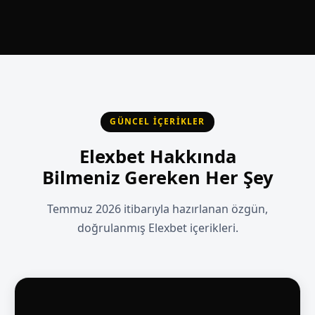
GÜNCEL İÇERIKLER
Elexbet Hakkında
Bilmeniz Gereken Her Şey
Temmuz 2026 itibarıyla hazırlanan özgün,
doğrulanmış Elexbet içerikleri.