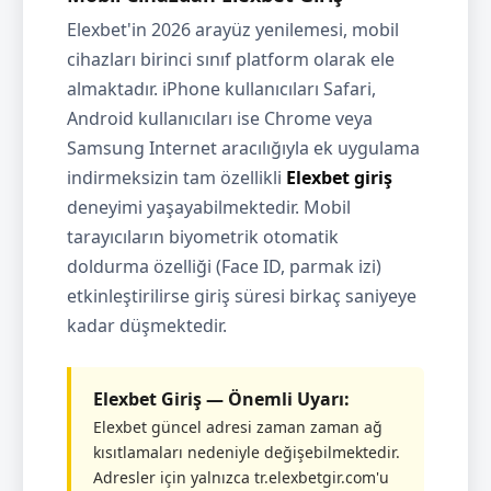
Elexbet'in 2026 arayüz yenilemesi, mobil
cihazları birinci sınıf platform olarak ele
almaktadır. iPhone kullanıcıları Safari,
Android kullanıcıları ise Chrome veya
Samsung Internet aracılığıyla ek uygulama
indirmeksizin tam özellikli
Elexbet giriş
deneyimi yaşayabilmektedir. Mobil
tarayıcıların biyometrik otomatik
doldurma özelliği (Face ID, parmak izi)
etkinleştirilirse giriş süresi birkaç saniyeye
kadar düşmektedir.
Elexbet Giriş — Önemli Uyarı:
Elexbet güncel adresi zaman zaman ağ
kısıtlamaları nedeniyle değişebilmektedir.
Adresler için yalnızca tr.elexbetgir.com'u