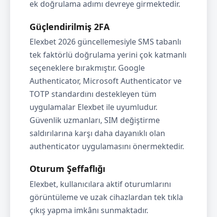
ek doğrulama adımı devreye girmektedir.
Güçlendirilmiş 2FA
Elexbet 2026 güncellemesiyle SMS tabanlı
tek faktörlü doğrulama yerini çok katmanlı
seçeneklere bırakmıştır. Google
Authenticator, Microsoft Authenticator ve
TOTP standardını destekleyen tüm
uygulamalar Elexbet ile uyumludur.
Güvenlik uzmanları, SIM değiştirme
saldırılarına karşı daha dayanıklı olan
authenticator uygulamasını önermektedir.
Oturum Şeffaflığı
Elexbet, kullanıcılara aktif oturumlarını
görüntüleme ve uzak cihazlardan tek tıkla
çıkış yapma imkânı sunmaktadır.