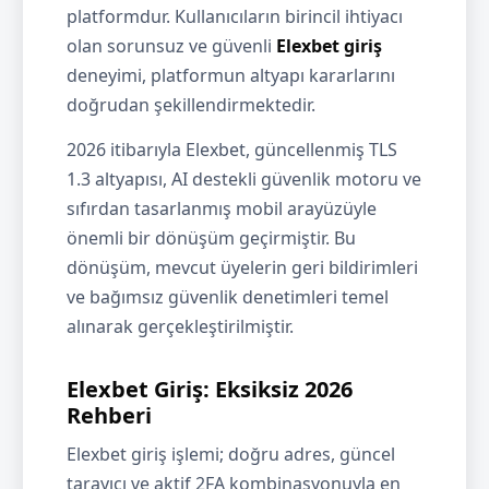
platformdur. Kullanıcıların birincil ihtiyacı
olan sorunsuz ve güvenli
Elexbet giriş
deneyimi, platformun altyapı kararlarını
doğrudan şekillendirmektedir.
2026 itibarıyla Elexbet, güncellenmiş TLS
1.3 altyapısı, AI destekli güvenlik motoru ve
sıfırdan tasarlanmış mobil arayüzüyle
önemli bir dönüşüm geçirmiştir. Bu
dönüşüm, mevcut üyelerin geri bildirimleri
ve bağımsız güvenlik denetimleri temel
alınarak gerçekleştirilmiştir.
Elexbet Giriş: Eksiksiz 2026
Rehberi
Elexbet giriş işlemi; doğru adres, güncel
tarayıcı ve aktif 2FA kombinasyonuyla en