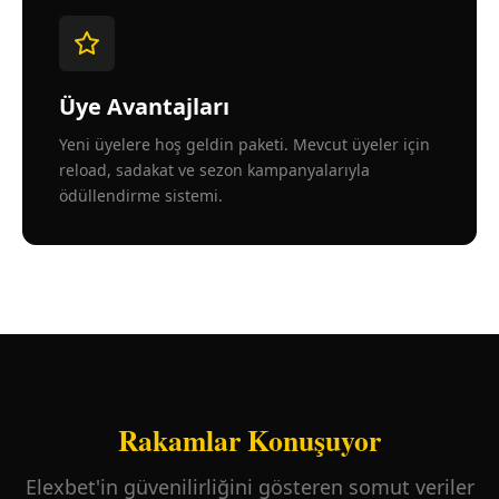
Üye Avantajları
Yeni üyelere hoş geldin paketi. Mevcut üyeler için
reload, sadakat ve sezon kampanyalarıyla
ödüllendirme sistemi.
Rakamlar Konuşuyor
Elexbet'in güvenilirliğini gösteren somut veriler