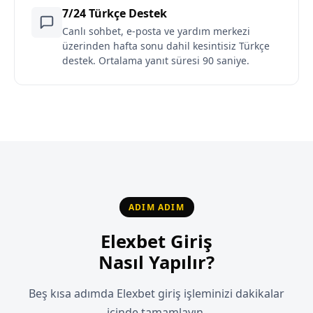
7/24 Türkçe Destek
Canlı sohbet, e-posta ve yardım merkezi
üzerinden hafta sonu dahil kesintisiz Türkçe
destek. Ortalama yanıt süresi 90 saniye.
ADIM ADIM
Elexbet Giriş
Nasıl Yapılır?
Beş kısa adımda Elexbet giriş işleminizi dakikalar
içinde tamamlayın.