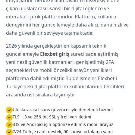
ihtiyaçlarını merkeze alan tasarım felsefesiyle öne
çıkan uluslararası lisanslı bir dijital eğlence ve
interaktif içerik platformudur. Platform, kullanıcı
deneyimini her güncellemeyle daha akıcı, daha hızlı ve
daha güvenli bir seviyeye taşımaktadır.
2026 yılında gerçekleştirilen kapsamlı teknik
güncellemeyle
Elexbet giriş
süreci sadeleştirilmiş;
yeni nesil güvenlik katmanları, genişletilmiş 2FA
seçenekleri ve mobil öncelikli arayüz yenilikleri
platforma dahil edilmiştir. Bu gelişmeler, Elexbet'i
Türkiye'deki dijital platform kullanıcılarının tercihleri
arasında üst sıralara taşımıştır.
Uluslararası lisans güvencesiyle denetimli hizmet
✓
TLS 1.3 ve 256-bit SSL şifreli veri iletimi
✓
iOS ve Android için optimize edilmiş mobil arayüz
✓
7/24 Türkçe canlı destek, 90 saniye ortalama yanıt
✓