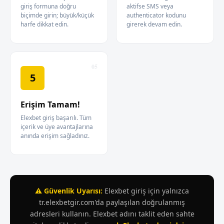
giriş formuna doğru
aktifse SMS veya
biçimde girin; büyük/küçük
authenticator kodunu
harfe dikkat edin.
girerek devam edin.
5
Erişim Tamam!
Elexbet giriş başarılı. Tüm
içerik ve üye avantajlarına
anında erişim sağladınız.
⚠ Güvenlik Uyarısı:
Elexbet giriş için yalnızca
tr.elexbetgir.com'da paylaşılan doğrulanmış
adresleri kullanın. Elexbet adını taklit eden sahte