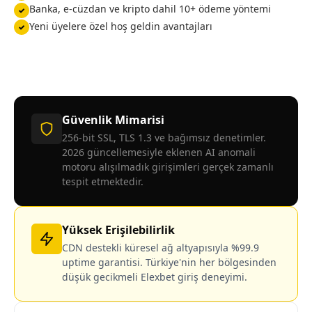
Banka, e-cüzdan ve kripto dahil 10+ ödeme yöntemi
✓
Yeni üyelere özel hoş geldin avantajları
✓
Güvenlik Mimarisi
256-bit SSL, TLS 1.3 ve bağımsız denetimler.
2026 güncellemesiyle eklenen AI anomali
motoru alışılmadık girişimleri gerçek zamanlı
tespit etmektedir.
Yüksek Erişilebilirlik
CDN destekli küresel ağ altyapısıyla %99.9
uptime garantisi. Türkiye'nin her bölgesinden
düşük gecikmeli Elexbet giriş deneyimi.