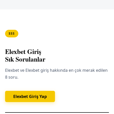
SSS
Elexbet Giriş
Sık Sorulanlar
Elexbet ve Elexbet giriş hakkında en çok merak edilen
8 soru.
Elexbet Giriş Yap