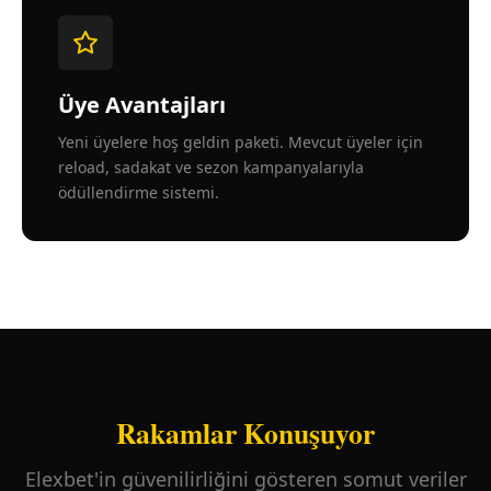
Üye Avantajları
Yeni üyelere hoş geldin paketi. Mevcut üyeler için
reload, sadakat ve sezon kampanyalarıyla
ödüllendirme sistemi.
Rakamlar Konuşuyor
Elexbet'in güvenilirliğini gösteren somut veriler