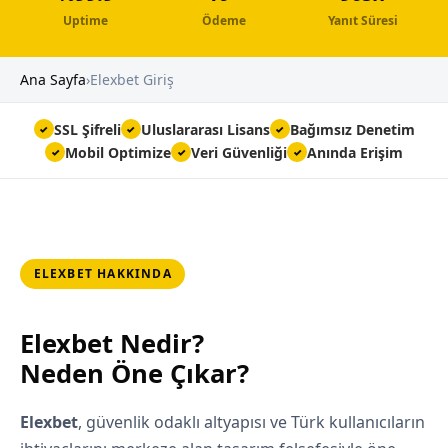
Uptime
Ödeme
Yanıt Süresi
Ana Sayfa
›
Elexbet Giriş
SSL Şifreli
Uluslararası Lisans
Bağımsız Denetim
✓
✓
✓
Mobil Optimize
Veri Güvenliği
Anında Erişim
✓
✓
✓
ELEXBET HAKKINDA
Elexbet Nedir?
Neden Öne Çıkar?
Elexbet
, güvenlik odaklı altyapısı ve Türk kullanıcıların