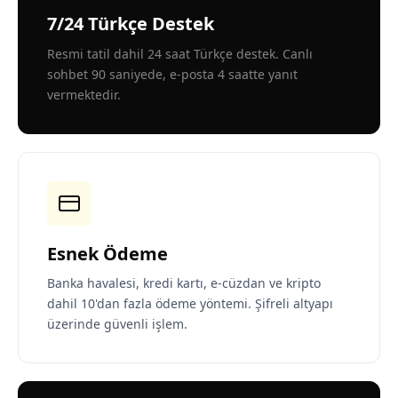
7/24 Türkçe Destek
Resmi tatil dahil 24 saat Türkçe destek. Canlı
sohbet 90 saniyede, e-posta 4 saatte yanıt
vermektedir.
Esnek Ödeme
Banka havalesi, kredi kartı, e-cüzdan ve kripto
dahil 10'dan fazla ödeme yöntemi. Şifreli altyapı
üzerinde güvenli işlem.