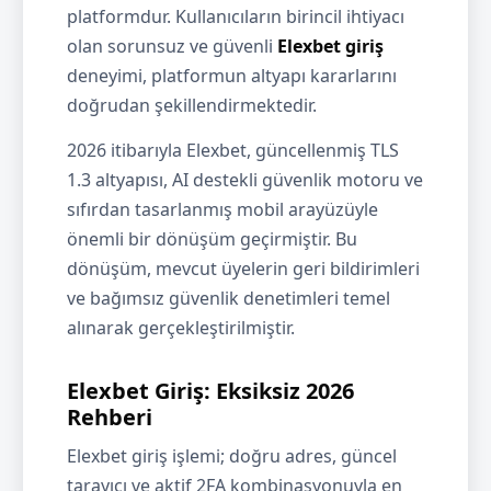
platformdur. Kullanıcıların birincil ihtiyacı
olan sorunsuz ve güvenli
Elexbet giriş
deneyimi, platformun altyapı kararlarını
doğrudan şekillendirmektedir.
2026 itibarıyla Elexbet, güncellenmiş TLS
1.3 altyapısı, AI destekli güvenlik motoru ve
sıfırdan tasarlanmış mobil arayüzüyle
önemli bir dönüşüm geçirmiştir. Bu
dönüşüm, mevcut üyelerin geri bildirimleri
ve bağımsız güvenlik denetimleri temel
alınarak gerçekleştirilmiştir.
Elexbet Giriş: Eksiksiz 2026
Rehberi
Elexbet giriş işlemi; doğru adres, güncel
tarayıcı ve aktif 2FA kombinasyonuyla en