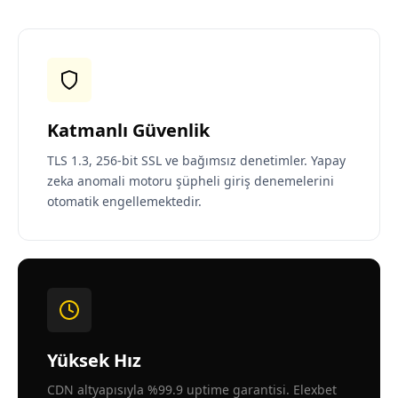
Katmanlı Güvenlik
TLS 1.3, 256-bit SSL ve bağımsız denetimler. Yapay
zeka anomali motoru şüpheli giriş denemelerini
otomatik engellemektedir.
Yüksek Hız
CDN altyapısıyla %99.9 uptime garantisi. Elexbet