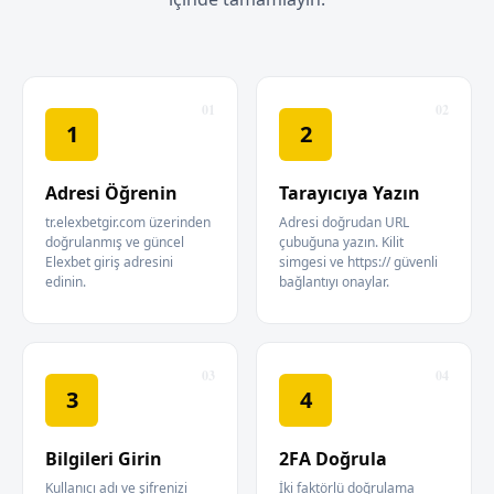
1
2
Adresi Öğrenin
Tarayıcıya Yazın
tr.elexbetgir.com üzerinden
Adresi doğrudan URL
doğrulanmış ve güncel
çubuğuna yazın. Kilit
Elexbet giriş adresini
simgesi ve https:// güvenli
edinin.
bağlantıyı onaylar.
3
4
Bilgileri Girin
2FA Doğrula
Kullanıcı adı ve şifrenizi
İki faktörlü doğrulama