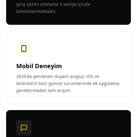
giriş işlemi ortalama 3 saniye içinde
tamamlanmaktadır.
Mobil Deneyim
2026'da yenilenen duyarlı arayüz; iOS ve
Android'in tüm güncel sürümlerinde ek uygulama
gerektirmeden tam erişim.