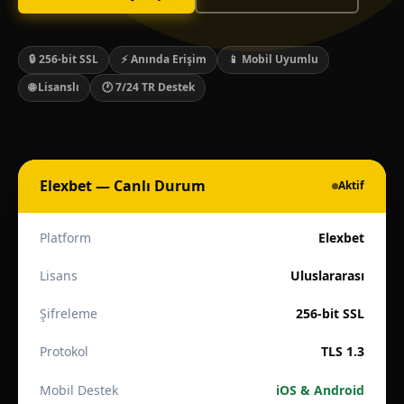
🔒 256-bit SSL
⚡ Anında Erişim
📱 Mobil Uyumlu
🌐 Lisanslı
🕐 7/24 TR Destek
Elexbet — Canlı Durum
Aktif
Platform
Elexbet
Lisans
Uluslararası
Şifreleme
256-bit SSL
Protokol
TLS 1.3
Mobil Destek
iOS & Android