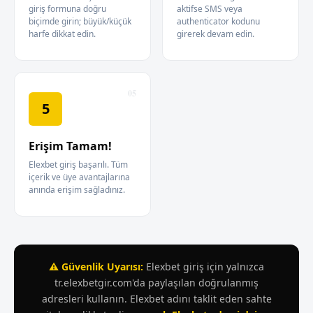
giriş formuna doğru
aktifse SMS veya
biçimde girin; büyük/küçük
authenticator kodunu
harfe dikkat edin.
girerek devam edin.
5
Erişim Tamam!
Elexbet giriş başarılı. Tüm
içerik ve üye avantajlarına
anında erişim sağladınız.
⚠ Güvenlik Uyarısı:
Elexbet giriş için yalnızca
tr.elexbetgir.com'da paylaşılan doğrulanmış
adresleri kullanın. Elexbet adını taklit eden sahte