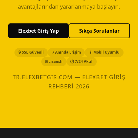
avantajlarından yararlanmaya başlayın.
Elexbet Giriş Yap
Sıkça Sorulanlar
🔒 SSL Güvenli
⚡ Anında Erişim
📱 Mobil Uyumlu
🌐 Lisanslı
🕐 7/24 Aktif
TR.ELEXBETGIR.COM — ELEXBET GİRİŞ
REHBERİ 2026