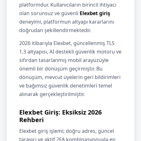
platformdur. Kullanıcıların birincil ihtiyacı
olan sorunsuz ve güvenli
Elexbet giriş
deneyimi, platformun altyapı kararlarını
doğrudan şekillendirmektedir.
2026 itibarıyla Elexbet, güncellenmiş TLS
1.3 altyapısı, AI destekli güvenlik motoru ve
sıfırdan tasarlanmış mobil arayüzüyle
önemli bir dönüşüm geçirmiştir. Bu
dönüşüm, mevcut üyelerin geri bildirimleri
ve bağımsız güvenlik denetimleri temel
alınarak gerçekleştirilmiştir.
Elexbet Giriş: Eksiksiz 2026
Rehberi
Elexbet giriş işlemi; doğru adres, güncel
tarayıcı ve aktif 2FA kombinasyonuyla en