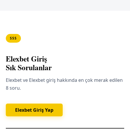
SSS
Elexbet Giriş
Sık Sorulanlar
Elexbet ve Elexbet giriş hakkında en çok merak edilen
8 soru.
Elexbet Giriş Yap