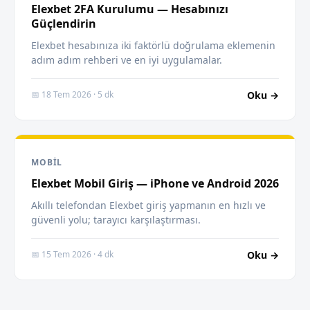
Elexbet 2FA Kurulumu — Hesabınızı
Güçlendirin
Elexbet hesabınıza iki faktörlü doğrulama eklemenin
adım adım rehberi ve en iyi uygulamalar.
Oku →
📅 18 Tem 2026 · 5 dk
MOBIL
Elexbet Mobil Giriş — iPhone ve Android 2026
Akıllı telefondan Elexbet giriş yapmanın en hızlı ve
güvenli yolu; tarayıcı karşılaştırması.
Oku →
📅 15 Tem 2026 · 4 dk