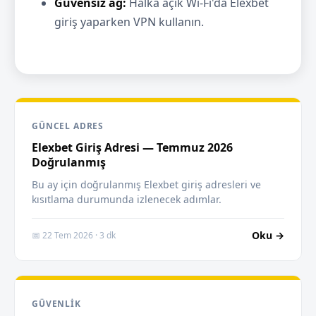
Güvensiz ağ:
Halka açık Wi-Fi'da Elexbet
giriş yaparken VPN kullanın.
GÜNCEL ADRES
Elexbet Giriş Adresi — Temmuz 2026
Doğrulanmış
Bu ay için doğrulanmış Elexbet giriş adresleri ve
kısıtlama durumunda izlenecek adımlar.
Oku →
📅 22 Tem 2026 · 3 dk
GÜVENLIK