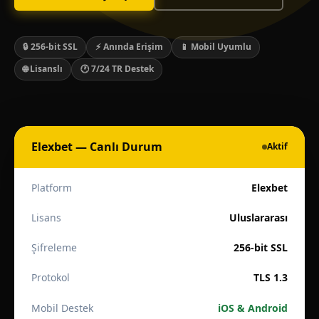
🔒 256-bit SSL
⚡ Anında Erişim
📱 Mobil Uyumlu
🌐 Lisanslı
🕐 7/24 TR Destek
Elexbet — Canlı Durum
Aktif
Platform
Elexbet
Lisans
Uluslararası
Şifreleme
256-bit SSL
Protokol
TLS 1.3
Mobil Destek
iOS & Android