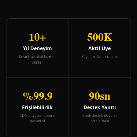
10+
500K
Yıl Deneyim
Aktif Üye
Kesintisiz aktif hizmet
Kayıtlı kullanıcı tabanı
süresi
%99.9
90sn
Erişilebilirlik
Destek Yanıtı
CDN altyapısı uptime
Canlı destek ilk yanıt
garantisi
ortalaması