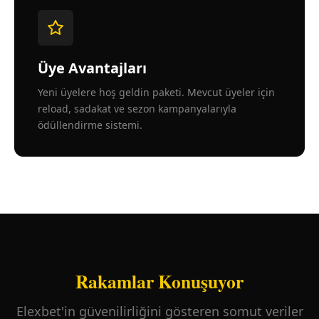
Üye Avantajları
Yeni üyelere hoş geldin paketi. Mevcut üyeler için
reload, sadakat ve sezon kampanyalarıyla
ödüllendirme sistemi.
Rakamlar Konuşuyor
Elexbet'in güvenilirliğini gösteren somut veriler