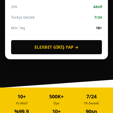
2FA
Aktif
Türkçe Destek
7/24
Min. Yaş
18+
ELEXBET GİRİŞ YAP →
10+
500K+
7/24
Yıl Aktif
Üye
TR Destek
%99.9
10+
90sn