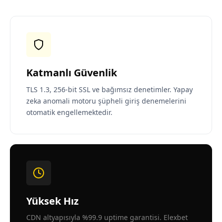
Katmanlı Güvenlik
TLS 1.3, 256-bit SSL ve bağımsız denetimler. Yapay
zeka anomali motoru şüpheli giriş denemelerini
otomatik engellemektedir.
Yüksek Hız
CDN altyapısıyla %99.9 uptime garantisi. Elexbet