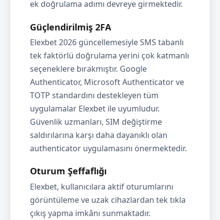
ek doğrulama adımı devreye girmektedir.
Güçlendirilmiş 2FA
Elexbet 2026 güncellemesiyle SMS tabanlı
tek faktörlü doğrulama yerini çok katmanlı
seçeneklere bırakmıştır. Google
Authenticator, Microsoft Authenticator ve
TOTP standardını destekleyen tüm
uygulamalar Elexbet ile uyumludur.
Güvenlik uzmanları, SIM değiştirme
saldırılarına karşı daha dayanıklı olan
authenticator uygulamasını önermektedir.
Oturum Şeffaflığı
Elexbet, kullanıcılara aktif oturumlarını
görüntüleme ve uzak cihazlardan tek tıkla
çıkış yapma imkânı sunmaktadır.