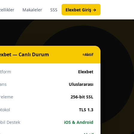
ellikler
Makaleler
SSS
Elexbet Giriş →
exbet — Canlı Durum
Aktif
atform
Elexbet
sans
Uluslararası
freleme
256-bit SSL
otokol
TLS 1.3
bil Destek
iOS & Android