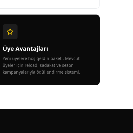
Üye Avantajları
Yeni üyelere hoş geldin paketi. Mevcut
üyeler için reload, sadakat ve sezon
kampanyalarıyla ödüllendirme sistemi.