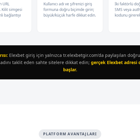
n URL
Kullanıcı adı ve şifrenizi giriş
İki faktörlü d
Kilit simgesi
formuna doğru biçimde girin;
SMS veya auth
nli bağlantıyı
büyük/küçük harfe dikkat edin.
kodunu girere
ısı:
Elexbet giriş için yalnızca tr.elexbetgir.com'da paylaşılan doğr
 adını taklit eden sahte sitelere dikkat edin;
gerçek Elexbet adresi d
başlar.
PLATFORM AVANTAJLARI