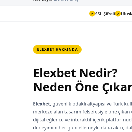
SSL Şifreli
Ulusl
✓
✓
ELEXBET HAKKINDA
Elexbet Nedir?
Neden Öne Çıkar
Elexbet
, güvenlik odaklı altyapısı ve Türk kull
merkeze alan tasarım felsefesiyle öne çıkan ul
dijital eğlence ve interaktif içerik platformud
deneyimini her güncellemeyle daha akıcı, dah