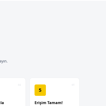
ayın.
5
la
Erişim Tamam!