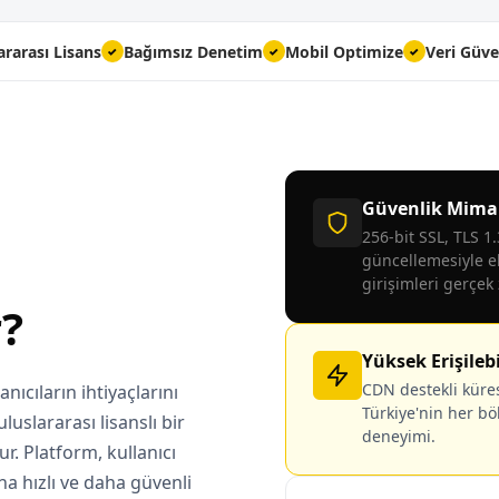
ararası Lisans
Bağımsız Denetim
Mobil Optimize
Veri Güve
✓
✓
✓
Güvenlik Mimar
256-bit SSL, TLS 1
güncellemesiyle e
girişimleri gerçek
?
Yüksek Erişilebi
CDN destekli küres
anıcıların ihtiyaçlarını
Türkiye'nin her bö
uslararası lisanslı bir
deneyimi.
ur. Platform, kullanıcı
a hızlı ve daha güvenli