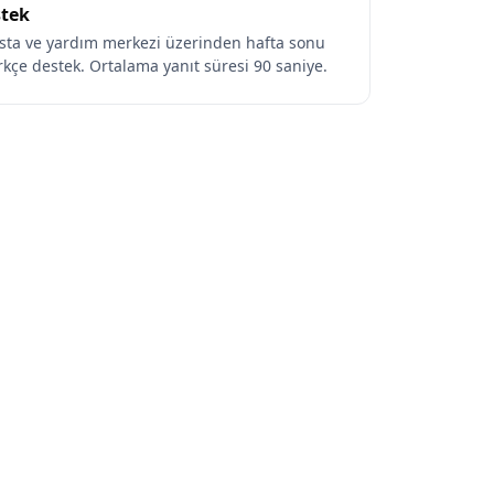
stek
osta ve yardım merkezi üzerinden hafta sonu
ürkçe destek. Ortalama yanıt süresi 90 saniye.