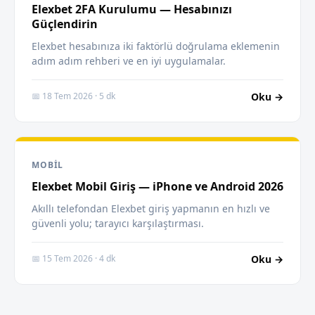
Elexbet 2FA Kurulumu — Hesabınızı
Güçlendirin
Elexbet hesabınıza iki faktörlü doğrulama eklemenin
adım adım rehberi ve en iyi uygulamalar.
Oku →
📅 18 Tem 2026 · 5 dk
MOBIL
Elexbet Mobil Giriş — iPhone ve Android 2026
Akıllı telefondan Elexbet giriş yapmanın en hızlı ve
güvenli yolu; tarayıcı karşılaştırması.
Oku →
📅 15 Tem 2026 · 4 dk