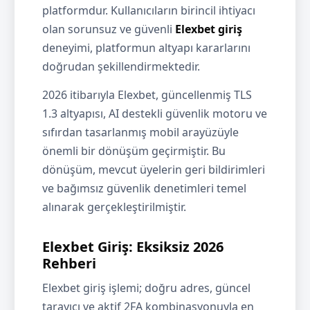
platformdur. Kullanıcıların birincil ihtiyacı
olan sorunsuz ve güvenli
Elexbet giriş
deneyimi, platformun altyapı kararlarını
doğrudan şekillendirmektedir.
2026 itibarıyla Elexbet, güncellenmiş TLS
1.3 altyapısı, AI destekli güvenlik motoru ve
sıfırdan tasarlanmış mobil arayüzüyle
önemli bir dönüşüm geçirmiştir. Bu
dönüşüm, mevcut üyelerin geri bildirimleri
ve bağımsız güvenlik denetimleri temel
alınarak gerçekleştirilmiştir.
Elexbet Giriş: Eksiksiz 2026
Rehberi
Elexbet giriş işlemi; doğru adres, güncel
tarayıcı ve aktif 2FA kombinasyonuyla en