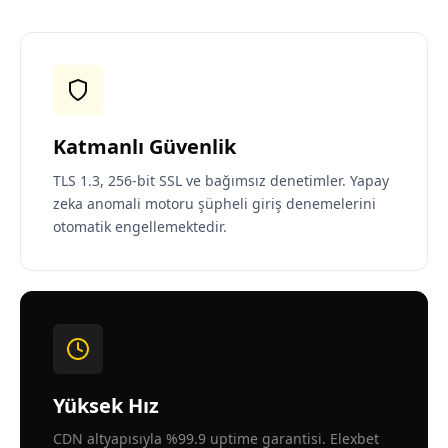
Katmanlı Güvenlik
TLS 1.3, 256-bit SSL ve bağımsız denetimler. Yapay
zeka anomali motoru şüpheli giriş denemelerini
otomatik engellemektedir.
Yüksek Hız
CDN altyapısıyla %99.9 uptime garantisi. Elexbet