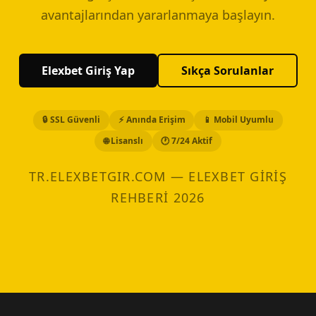
avantajlarından yararlanmaya başlayın.
Elexbet Giriş Yap
Sıkça Sorulanlar
🔒 SSL Güvenli
⚡ Anında Erişim
📱 Mobil Uyumlu
🌐 Lisanslı
🕐 7/24 Aktif
TR.ELEXBETGIR.COM — ELEXBET GİRİŞ
REHBERİ 2026