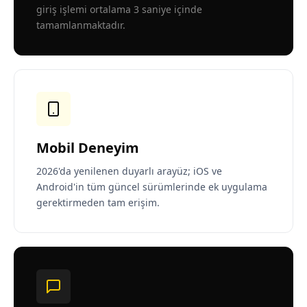
giriş işlemi ortalama 3 saniye içinde
tamamlanmaktadır.
Mobil Deneyim
2026'da yenilenen duyarlı arayüz; iOS ve
Android'in tüm güncel sürümlerinde ek uygulama
gerektirmeden tam erişim.