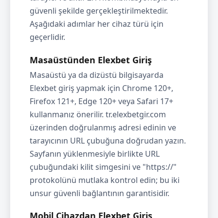
güvenli şekilde gerçekleştirilmektedir.
Aşağıdaki adımlar her cihaz türü için
geçerlidir.
Masaüstünden Elexbet Giriş
Masaüstü ya da dizüstü bilgisayarda
Elexbet giriş yapmak için Chrome 120+,
Firefox 121+, Edge 120+ veya Safari 17+
kullanmanız önerilir. tr.elexbetgir.com
üzerinden doğrulanmış adresi edinin ve
tarayıcının URL çubuğuna doğrudan yazın.
Sayfanın yüklenmesiyle birlikte URL
çubuğundaki kilit simgesini ve "https://"
protokolünü mutlaka kontrol edin; bu iki
unsur güvenli bağlantının garantisidir.
Mobil Cihazdan Elexbet Giriş