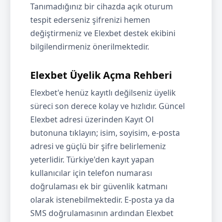
Tanımadığınız bir cihazda açık oturum
tespit ederseniz şifrenizi hemen
değiştirmeniz ve Elexbet destek ekibini
bilgilendirmeniz önerilmektedir.
Elexbet Üyelik Açma Rehberi
Elexbet'e henüz kayıtlı değilseniz üyelik
süreci son derece kolay ve hızlıdır. Güncel
Elexbet adresi üzerinden Kayıt Ol
butonuna tıklayın; isim, soyisim, e-posta
adresi ve güçlü bir şifre belirlemeniz
yeterlidir. Türkiye'den kayıt yapan
kullanıcılar için telefon numarası
doğrulaması ek bir güvenlik katmanı
olarak istenebilmektedir. E-posta ya da
SMS doğrulamasının ardından Elexbet