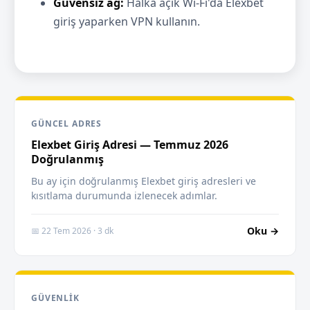
Güvensiz ağ:
Halka açık Wi-Fi'da Elexbet
giriş yaparken VPN kullanın.
GÜNCEL ADRES
Elexbet Giriş Adresi — Temmuz 2026
Doğrulanmış
Bu ay için doğrulanmış Elexbet giriş adresleri ve
kısıtlama durumunda izlenecek adımlar.
Oku →
📅 22 Tem 2026 · 3 dk
GÜVENLIK