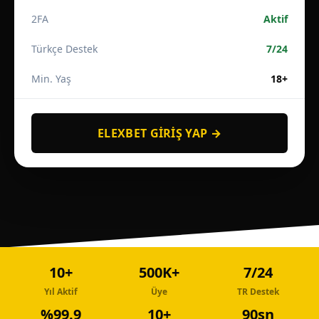
2FA
Aktif
Türkçe Destek
7/24
Min. Yaş
18+
ELEXBET GİRİŞ YAP →
10+
500K+
7/24
Yıl Aktif
Üye
TR Destek
%99.9
10+
90sn