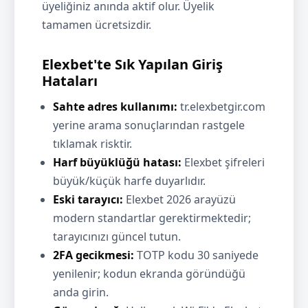
üyeliğiniz anında aktif olur. Üyelik
tamamen ücretsizdir.
Elexbet'te Sık Yapılan Giriş
Hataları
Sahte adres kullanımı:
tr.elexbetgir.com
yerine arama sonuçlarından rastgele
tıklamak risktir.
Harf büyüklüğü hatası:
Elexbet şifreleri
büyük/küçük harfe duyarlıdır.
Eski tarayıcı:
Elexbet 2026 arayüzü
modern standartlar gerektirmektedir;
tarayıcınızı güncel tutun.
2FA gecikmesi:
TOTP kodu 30 saniyede
yenilenir; kodun ekranda göründüğü
anda girin.