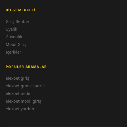
BILGI MERKEZI
Giriş Rehberi
Üyelik
Güvenlik
Mobil Giriş
İçerikler
POPÜLER ARAMALAR
elexbet giriş
elexbet güncel adres
elexbet nedir
elexbet mobil giriş
elexbet yardım