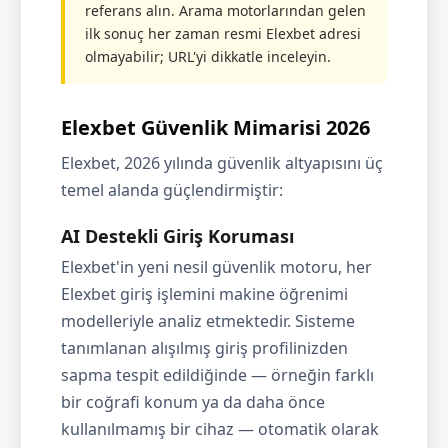
referans alın. Arama motorlarından gelen
ilk sonuç her zaman resmi Elexbet adresi
olmayabilir; URL'yi dikkatle inceleyin.
Elexbet Güvenlik Mimarisi 2026
Elexbet, 2026 yılında güvenlik altyapısını üç
temel alanda güçlendirmiştir:
AI Destekli Giriş Koruması
Elexbet'in yeni nesil güvenlik motoru, her
Elexbet giriş işlemini makine öğrenimi
modelleriyle analiz etmektedir. Sisteme
tanımlanan alışılmış giriş profilinizden
sapma tespit edildiğinde — örneğin farklı
bir coğrafi konum ya da daha önce
kullanılmamış bir cihaz — otomatik olarak