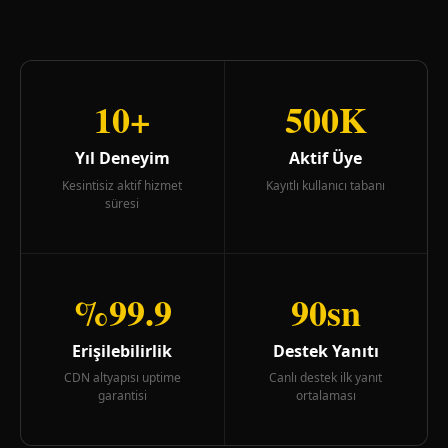
10+
500K
Yıl Deneyim
Aktif Üye
Kesintisiz aktif hizmet
Kayıtlı kullanıcı tabanı
süresi
%99.9
90sn
Erişilebilirlik
Destek Yanıtı
CDN altyapısı uptime
Canlı destek ilk yanıt
garantisi
ortalaması