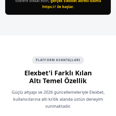
sitelere dikkat edin;
gerçek Elexbet adresi daima
https:// ile başlar.
PLATFORM AVANTAJLARI
Elexbet'i Farklı Kılan
Altı Temel Özellik
Güçlü altyapı ve 2026 güncellemeleriyle Elexbet,
kullanıcılarına altı kritik alanda üstün deneyim
sunmaktadır.