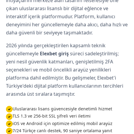
ihtiyaçlarını merkeze alan tasarım felsefesiyle öne
çıkan uluslararası lisanslı bir dijital eğlence ve
interaktif içerik platformudur. Platform, kullanıcı
deneyimini her güncellemeyle daha akıcı, daha hızlı ve
daha güvenli bir seviyeye taşımaktadır.
2026 yılında gerçekleştirilen kapsamlı teknik
güncellemeyle
Elexbet giriş
süreci sadeleştirilmiş;
yeni nesil güvenlik katmanları, genişletilmiş 2FA
seçenekleri ve mobil öncelikli arayüz yenilikleri
platforma dahil edilmiştir. Bu gelişmeler, Elexbet'i
Türkiye'deki dijital platform kullanıcılarının tercihleri
arasında üst sıralara taşımıştır.
Uluslararası lisans güvencesiyle denetimli hizmet
✓
TLS 1.3 ve 256-bit SSL şifreli veri iletimi
✓
iOS ve Android için optimize edilmiş mobil arayüz
✓
7/24 Türkçe canlı destek, 90 saniye ortalama yanıt
✓