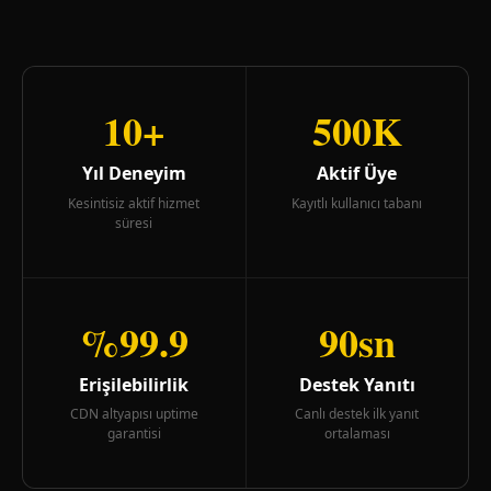
10+
500K
Yıl Deneyim
Aktif Üye
Kesintisiz aktif hizmet
Kayıtlı kullanıcı tabanı
süresi
%99.9
90sn
Erişilebilirlik
Destek Yanıtı
CDN altyapısı uptime
Canlı destek ilk yanıt
garantisi
ortalaması