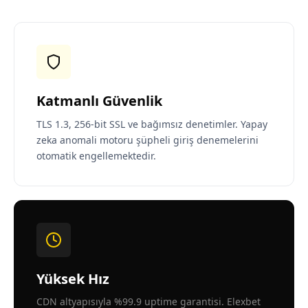
Katmanlı Güvenlik
TLS 1.3, 256-bit SSL ve bağımsız denetimler. Yapay
zeka anomali motoru şüpheli giriş denemelerini
otomatik engellemektedir.
Yüksek Hız
CDN altyapısıyla %99.9 uptime garantisi. Elexbet