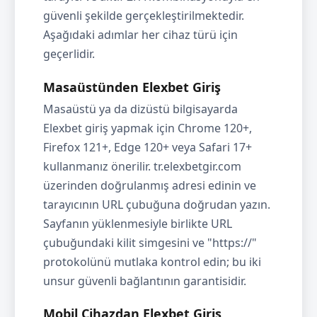
güvenli şekilde gerçekleştirilmektedir.
Aşağıdaki adımlar her cihaz türü için
geçerlidir.
Masaüstünden Elexbet Giriş
Masaüstü ya da dizüstü bilgisayarda
Elexbet giriş yapmak için Chrome 120+,
Firefox 121+, Edge 120+ veya Safari 17+
kullanmanız önerilir. tr.elexbetgir.com
üzerinden doğrulanmış adresi edinin ve
tarayıcının URL çubuğuna doğrudan yazın.
Sayfanın yüklenmesiyle birlikte URL
çubuğundaki kilit simgesini ve "https://"
protokolünü mutlaka kontrol edin; bu iki
unsur güvenli bağlantının garantisidir.
Mobil Cihazdan Elexbet Giriş