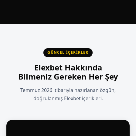
GÜNCEL İÇERIKLER
Elexbet Hakkında
Bilmeniz Gereken Her Şey
Temmuz 2026 itibarıyla hazırlanan özgün,
doğrulanmış Elexbet içerikleri.