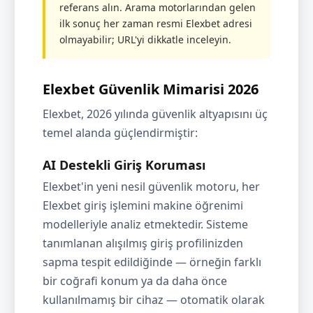
referans alın. Arama motorlarından gelen
ilk sonuç her zaman resmi Elexbet adresi
olmayabilir; URL'yi dikkatle inceleyin.
Elexbet Güvenlik Mimarisi 2026
Elexbet, 2026 yılında güvenlik altyapısını üç
temel alanda güçlendirmiştir:
AI Destekli Giriş Koruması
Elexbet'in yeni nesil güvenlik motoru, her
Elexbet giriş işlemini makine öğrenimi
modelleriyle analiz etmektedir. Sisteme
tanımlanan alışılmış giriş profilinizden
sapma tespit edildiğinde — örneğin farklı
bir coğrafi konum ya da daha önce
kullanılmamış bir cihaz — otomatik olarak