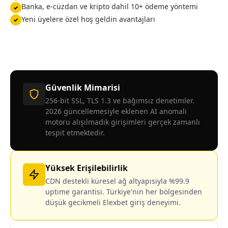
Banka, e-cüzdan ve kripto dahil 10+ ödeme yöntemi
✓
Yeni üyelere özel hoş geldin avantajları
✓
Güvenlik Mimarisi
256-bit SSL, TLS 1.3 ve bağımsız denetimler.
2026 güncellemesiyle eklenen AI anomali
motoru alışılmadık girişimleri gerçek zamanlı
tespit etmektedir.
Yüksek Erişilebilirlik
CDN destekli küresel ağ altyapısıyla %99.9
uptime garantisi. Türkiye'nin her bölgesinden
düşük gecikmeli Elexbet giriş deneyimi.