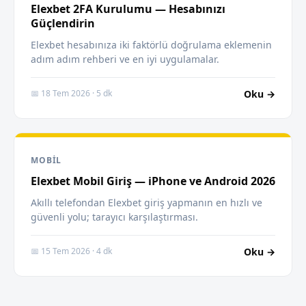
Elexbet 2FA Kurulumu — Hesabınızı
Güçlendirin
Elexbet hesabınıza iki faktörlü doğrulama eklemenin
adım adım rehberi ve en iyi uygulamalar.
Oku →
📅 18 Tem 2026 · 5 dk
MOBIL
Elexbet Mobil Giriş — iPhone ve Android 2026
Akıllı telefondan Elexbet giriş yapmanın en hızlı ve
güvenli yolu; tarayıcı karşılaştırması.
Oku →
📅 15 Tem 2026 · 4 dk