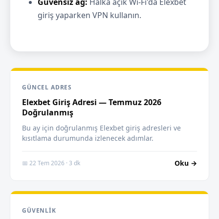
Güvensiz ağ:
Halka açık Wi-Fi'da Elexbet
giriş yaparken VPN kullanın.
GÜNCEL ADRES
Elexbet Giriş Adresi — Temmuz 2026
Doğrulanmış
Bu ay için doğrulanmış Elexbet giriş adresleri ve
kısıtlama durumunda izlenecek adımlar.
Oku →
📅 22 Tem 2026 · 3 dk
GÜVENLIK