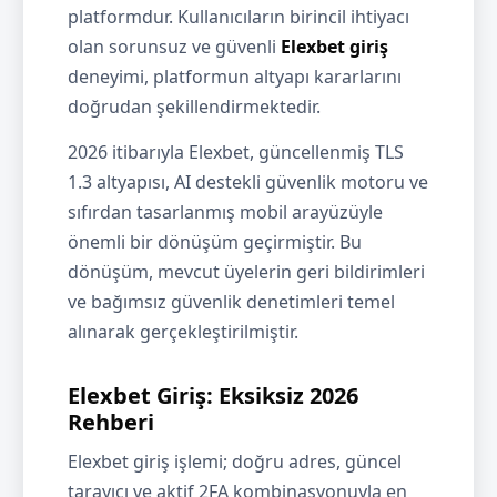
platformdur. Kullanıcıların birincil ihtiyacı
olan sorunsuz ve güvenli
Elexbet giriş
deneyimi, platformun altyapı kararlarını
doğrudan şekillendirmektedir.
2026 itibarıyla Elexbet, güncellenmiş TLS
1.3 altyapısı, AI destekli güvenlik motoru ve
sıfırdan tasarlanmış mobil arayüzüyle
önemli bir dönüşüm geçirmiştir. Bu
dönüşüm, mevcut üyelerin geri bildirimleri
ve bağımsız güvenlik denetimleri temel
alınarak gerçekleştirilmiştir.
Elexbet Giriş: Eksiksiz 2026
Rehberi
Elexbet giriş işlemi; doğru adres, güncel
tarayıcı ve aktif 2FA kombinasyonuyla en