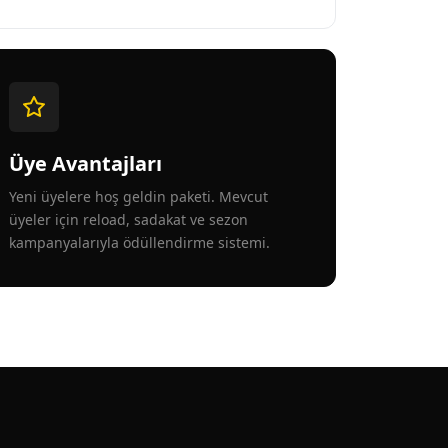
Üye Avantajları
Yeni üyelere hoş geldin paketi. Mevcut
üyeler için reload, sadakat ve sezon
kampanyalarıyla ödüllendirme sistemi.