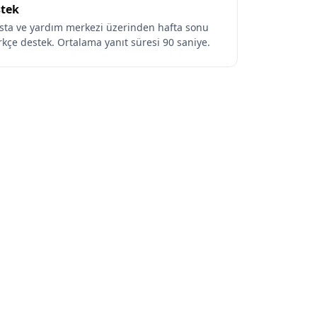
stek
osta ve yardım merkezi üzerinden hafta sonu
ürkçe destek. Ortalama yanıt süresi 90 saniye.