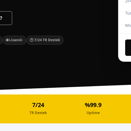
2F
Tü
?
Mi
🌐 Lisanslı
🕐 7/24 TR Destek
7/24
%99.9
TR Destek
Uptime