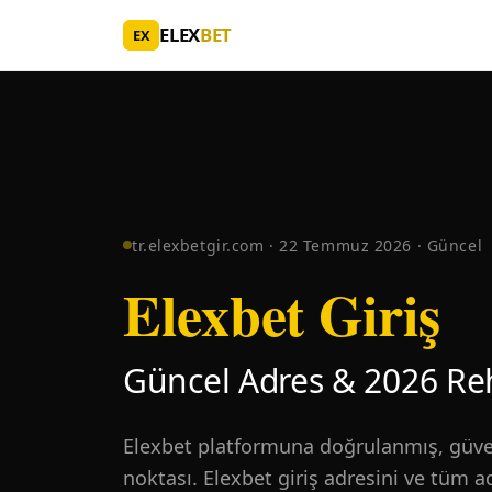
ELEX
BET
EX
tr.elexbetgir.com · 22 Temmuz 2026 · Güncel
Elexbet Giriş
Güncel Adres & 2026 Re
Elexbet platformuna doğrulanmış, güvenl
noktası. Elexbet giriş adresini ve tüm 