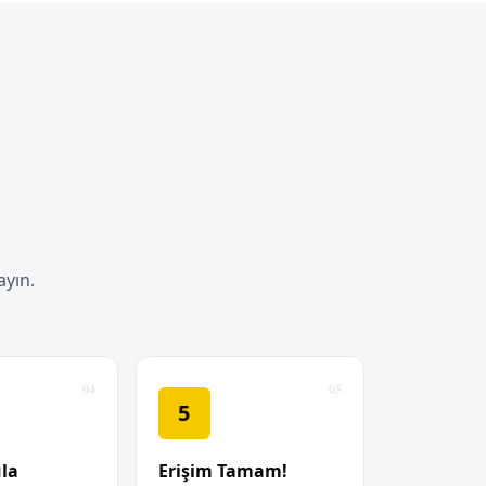
ayın.
5
la
Erişim Tamam!