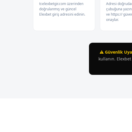
tr.elexbetgir.com üzerinden
Adresi doğruda
doğrulanmış ve güncel
çubuğuna yazın. 
Elexbet giriş adresini edinin.
ve https:// güve
onaylar.
⚠ Güvenlik Uyar
kullanın. Elexbet