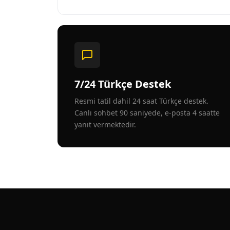
7/24 Türkçe Destek
Resmi tatil dahil 24 saat Türkçe destek.
Canlı sohbet 90 saniyede, e-posta 4 saatte
yanıt vermektedir.