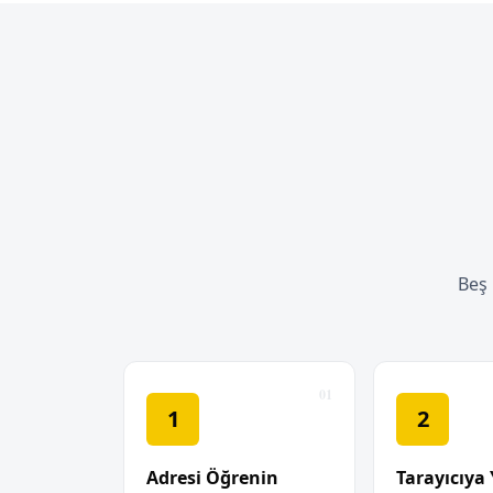
Beş 
1
2
Adresi Öğrenin
Tarayıcıya