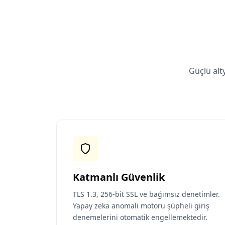
Güçlü alty
Katmanlı Güvenlik
TLS 1.3, 256-bit SSL ve bağımsız denetimler.
Yapay zeka anomali motoru şüpheli giriş
denemelerini otomatik engellemektedir.