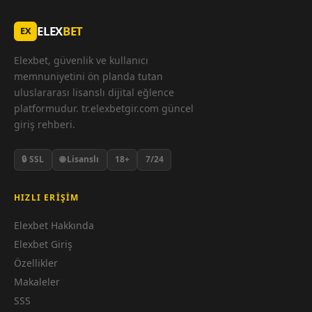
ELEX
BET
EX
Elexbet, güvenlik ve kullanıcı
memnuniyetini ön planda tutan
uluslararası lisanslı dijital eğlence
platformudur. tr.elexbetgir.com güncel
giriş rehberi.
🔒 SSL
🌐 Lisanslı
18+
7/24
HIZLI ERIŞIM
Elexbet Hakkında
Elexbet Giriş
Özellikler
Makaleler
SSS