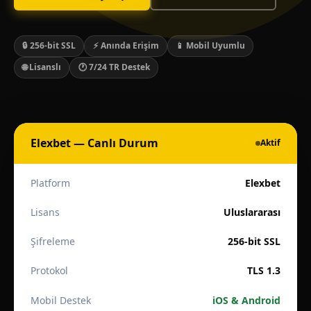
🔒 256-bit SSL
⚡ Anında Erişim
📱 Mobil Uyumlu
🌐 Lisanslı
🕐 7/24 TR Destek
Elexbet — Canlı Durum
Aktif
Platform
Elexbet
Lisans
Uluslararası
Şifreleme
256-bit SSL
Protokol
TLS 1.3
Mobil Destek
iOS & Android