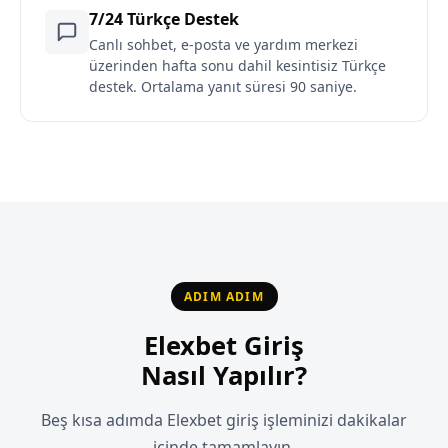
7/24 Türkçe Destek
Canlı sohbet, e-posta ve yardım merkezi
üzerinden hafta sonu dahil kesintisiz Türkçe
destek. Ortalama yanıt süresi 90 saniye.
ADIM ADIM
Elexbet Giriş
Nasıl Yapılır?
Beş kısa adımda Elexbet giriş işleminizi dakikalar
içinde tamamlayın.