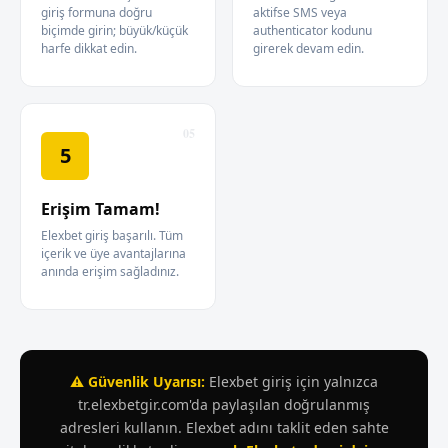
giriş formuna doğru
aktifse SMS veya
biçimde girin; büyük/küçük
authenticator kodunu
harfe dikkat edin.
girerek devam edin.
5
Erişim Tamam!
Elexbet giriş başarılı. Tüm
içerik ve üye avantajlarına
anında erişim sağladınız.
⚠ Güvenlik Uyarısı:
Elexbet giriş için yalnızca
tr.elexbetgir.com'da paylaşılan doğrulanmış
adresleri kullanın. Elexbet adını taklit eden sahte