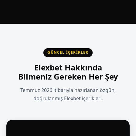
GÜNCEL İÇERIKLER
Elexbet Hakkında
Bilmeniz Gereken Her Şey
Temmuz 2026 itibarıyla hazırlanan özgün,
doğrulanmış Elexbet içerikleri.