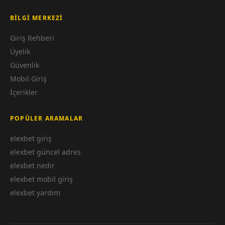
BILGI MERKEZI
Giriş Rehberi
Üyelik
Güvenlik
Mobil Giriş
İçerikler
POPÜLER ARAMALAR
elexbet giriş
elexbet güncel adres
elexbet nedir
elexbet mobil giriş
elexbet yardım