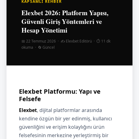
KAPSAMLI REHBER
Elexbet 2026: Platform Yapısı,
Güvenli Giriş Yöntemleri ve
Hesap Yönetimi
📅 22 Temmuz 2026 · ✍ Elexbet Editörü · ⏱ 11 dk
okuma · 🔄 Güncel
Elexbet Platformu: Yapı ve
Felsefe
Elexbet
, dijital platformlar arasında
kendine özgün bir yer edinmiş, kullanıcı
güvenliğini ve erişim kolaylığını ürün
felsefesinin merkezine yerleştirmiş bir