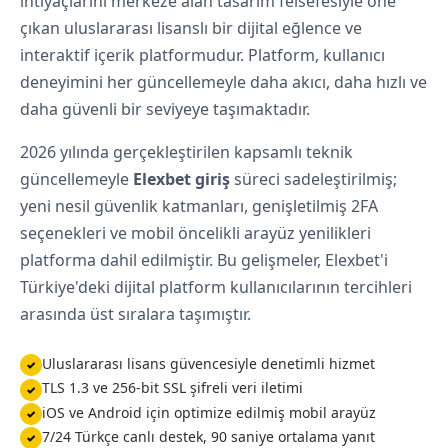
ihtiyaçlarını merkeze alan tasarım felsefesiyle öne
çıkan uluslararası lisanslı bir dijital eğlence ve
interaktif içerik platformudur. Platform, kullanıcı
deneyimini her güncellemeyle daha akıcı, daha hızlı ve
daha güvenli bir seviyeye taşımaktadır.
2026 yılında gerçekleştirilen kapsamlı teknik
güncellemeyle
Elexbet giriş
süreci sadeleştirilmiş;
yeni nesil güvenlik katmanları, genişletilmiş 2FA
seçenekleri ve mobil öncelikli arayüz yenilikleri
platforma dahil edilmiştir. Bu gelişmeler, Elexbet'i
Türkiye'deki dijital platform kullanıcılarının tercihleri
arasında üst sıralara taşımıştır.
Uluslararası lisans güvencesiyle denetimli hizmet
✓
TLS 1.3 ve 256-bit SSL şifreli veri iletimi
✓
iOS ve Android için optimize edilmiş mobil arayüz
✓
7/24 Türkçe canlı destek, 90 saniye ortalama yanıt
✓