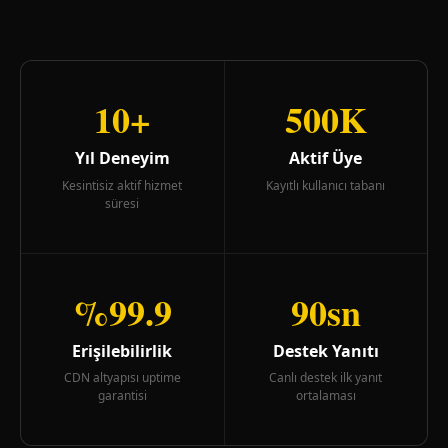
10+
500K
Yıl Deneyim
Aktif Üye
Kesintisiz aktif hizmet
Kayıtlı kullanıcı tabanı
süresi
%99.9
90sn
Erişilebilirlik
Destek Yanıtı
CDN altyapısı uptime
Canlı destek ilk yanıt
garantisi
ortalaması