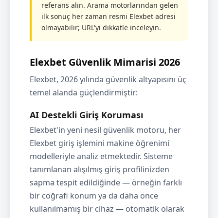
referans alın. Arama motorlarından gelen
ilk sonuç her zaman resmi Elexbet adresi
olmayabilir; URL'yi dikkatle inceleyin.
Elexbet Güvenlik Mimarisi 2026
Elexbet, 2026 yılında güvenlik altyapısını üç
temel alanda güçlendirmiştir:
AI Destekli Giriş Koruması
Elexbet'in yeni nesil güvenlik motoru, her
Elexbet giriş işlemini makine öğrenimi
modelleriyle analiz etmektedir. Sisteme
tanımlanan alışılmış giriş profilinizden
sapma tespit edildiğinde — örneğin farklı
bir coğrafi konum ya da daha önce
kullanılmamış bir cihaz — otomatik olarak