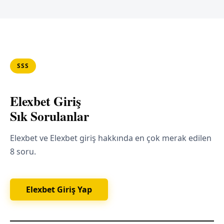
SSS
Elexbet Giriş
Sık Sorulanlar
Elexbet ve Elexbet giriş hakkında en çok merak edilen
8 soru.
Elexbet Giriş Yap