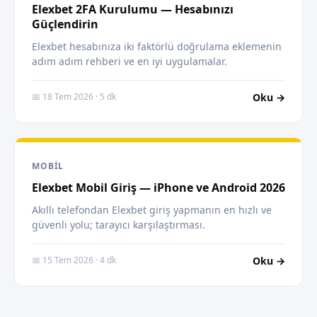
Elexbet 2FA Kurulumu — Hesabınızı
Güçlendirin
Elexbet hesabınıza iki faktörlü doğrulama eklemenin
adım adım rehberi ve en iyi uygulamalar.
Oku →
📅 18 Tem 2026 · 5 dk
MOBIL
Elexbet Mobil Giriş — iPhone ve Android 2026
Akıllı telefondan Elexbet giriş yapmanın en hızlı ve
güvenli yolu; tarayıcı karşılaştırması.
Oku →
📅 15 Tem 2026 · 4 dk