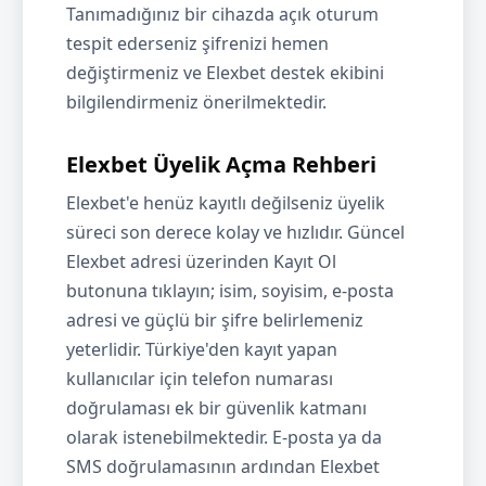
Tanımadığınız bir cihazda açık oturum
tespit ederseniz şifrenizi hemen
değiştirmeniz ve Elexbet destek ekibini
bilgilendirmeniz önerilmektedir.
Elexbet Üyelik Açma Rehberi
Elexbet'e henüz kayıtlı değilseniz üyelik
süreci son derece kolay ve hızlıdır. Güncel
Elexbet adresi üzerinden Kayıt Ol
butonuna tıklayın; isim, soyisim, e-posta
adresi ve güçlü bir şifre belirlemeniz
yeterlidir. Türkiye'den kayıt yapan
kullanıcılar için telefon numarası
doğrulaması ek bir güvenlik katmanı
olarak istenebilmektedir. E-posta ya da
SMS doğrulamasının ardından Elexbet