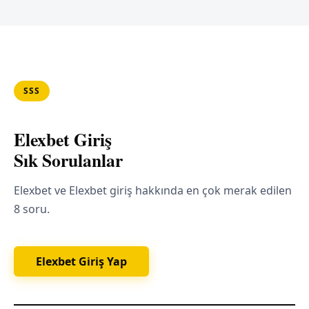
SSS
Elexbet Giriş
Sık Sorulanlar
Elexbet ve Elexbet giriş hakkında en çok merak edilen
8 soru.
Elexbet Giriş Yap