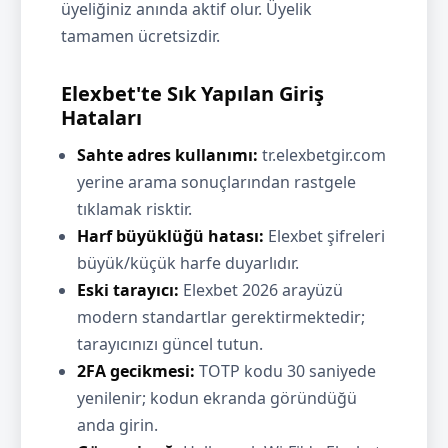
üyeliğiniz anında aktif olur. Üyelik
tamamen ücretsizdir.
Elexbet'te Sık Yapılan Giriş
Hataları
Sahte adres kullanımı:
tr.elexbetgir.com
yerine arama sonuçlarından rastgele
tıklamak risktir.
Harf büyüklüğü hatası:
Elexbet şifreleri
büyük/küçük harfe duyarlıdır.
Eski tarayıcı:
Elexbet 2026 arayüzü
modern standartlar gerektirmektedir;
tarayıcınızı güncel tutun.
2FA gecikmesi:
TOTP kodu 30 saniyede
yenilenir; kodun ekranda göründüğü
anda girin.