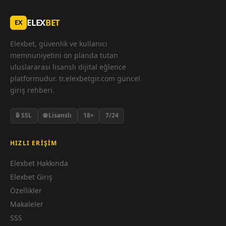
ELEX
BET
EX
Elexbet, güvenlik ve kullanıcı
memnuniyetini ön planda tutan
uluslararası lisanslı dijital eğlence
platformudur. tr.elexbetgir.com güncel
giriş rehberi.
🔒 SSL
🌐 Lisanslı
18+
7/24
HIZLI ERIŞIM
Elexbet Hakkında
Elexbet Giriş
Özellikler
Makaleler
SSS