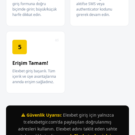
giriş formuna doğru
aktifse SMS veya
biçimde girin; büyük/küçük
authenticator kodunu
harfe dikkat edin.
girerek devam edin.
5
Erişim Tamam!
Elexbet giriş başarılı. Tüm
içerik ve üye avantajlarına
anında erişim sağladınız.
⚠ Güvenlik Uyarısı:
Elexbet giriş için yalnızca
tr.elexbetgir.com'da paylaşılan doğrulanmış
adresleri kullanın. Elexbet adını taklit eden sahte