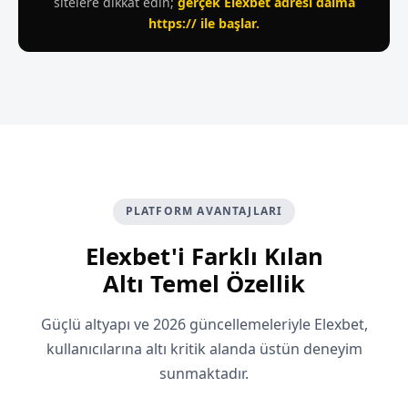
sitelere dikkat edin;
gerçek Elexbet adresi daima
https:// ile başlar.
PLATFORM AVANTAJLARI
Elexbet'i Farklı Kılan
Altı Temel Özellik
Güçlü altyapı ve 2026 güncellemeleriyle Elexbet,
kullanıcılarına altı kritik alanda üstün deneyim
sunmaktadır.