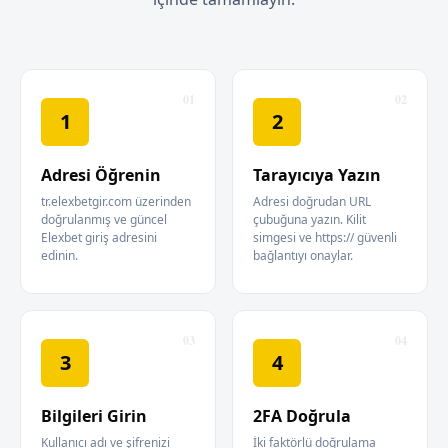
1
2
Adresi Öğrenin
Tarayıcıya Yazın
tr.elexbetgir.com üzerinden
Adresi doğrudan URL
doğrulanmış ve güncel
çubuğuna yazın. Kilit
Elexbet giriş adresini
simgesi ve https:// güvenli
edinin.
bağlantıyı onaylar.
3
4
Bilgileri Girin
2FA Doğrula
Kullanıcı adı ve şifrenizi
İki faktörlü doğrulama