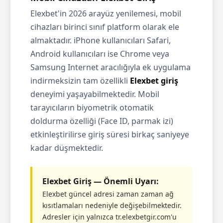
Elexbet'in 2026 arayüz yenilemesi, mobil
cihazları birinci sınıf platform olarak ele
almaktadır. iPhone kullanıcıları Safari,
Android kullanıcıları ise Chrome veya
Samsung Internet aracılığıyla ek uygulama
indirmeksizin tam özellikli
Elexbet giriş
deneyimi yaşayabilmektedir. Mobil
tarayıcıların biyometrik otomatik
doldurma özelliği (Face ID, parmak izi)
etkinleştirilirse giriş süresi birkaç saniyeye
kadar düşmektedir.
Elexbet Giriş — Önemli Uyarı:
Elexbet güncel adresi zaman zaman ağ
kısıtlamaları nedeniyle değişebilmektedir.
Adresler için yalnızca tr.elexbetgir.com'u