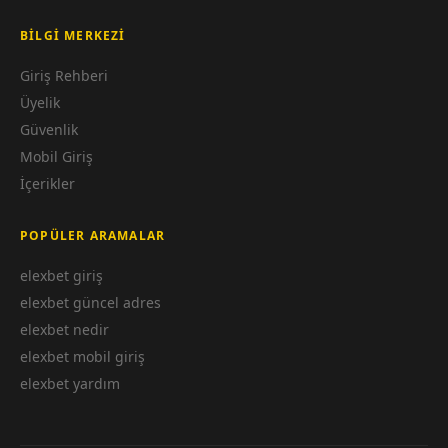
BILGI MERKEZI
Giriş Rehberi
Üyelik
Güvenlik
Mobil Giriş
İçerikler
POPÜLER ARAMALAR
elexbet giriş
elexbet güncel adres
elexbet nedir
elexbet mobil giriş
elexbet yardım