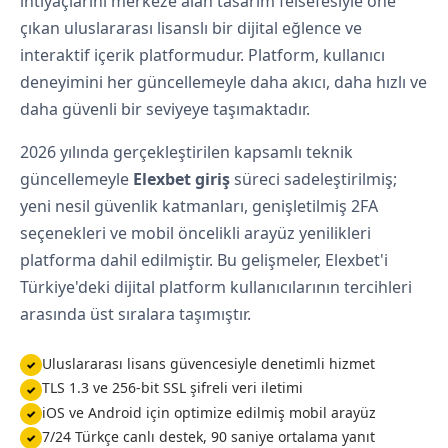
ihtiyaçlarını merkeze alan tasarım felsefesiyle öne
çıkan uluslararası lisanslı bir dijital eğlence ve
interaktif içerik platformudur. Platform, kullanıcı
deneyimini her güncellemeyle daha akıcı, daha hızlı ve
daha güvenli bir seviyeye taşımaktadır.
2026 yılında gerçekleştirilen kapsamlı teknik
güncellemeyle
Elexbet giriş
süreci sadeleştirilmiş;
yeni nesil güvenlik katmanları, genişletilmiş 2FA
seçenekleri ve mobil öncelikli arayüz yenilikleri
platforma dahil edilmiştir. Bu gelişmeler, Elexbet'i
Türkiye'deki dijital platform kullanıcılarının tercihleri
arasında üst sıralara taşımıştır.
Uluslararası lisans güvencesiyle denetimli hizmet
✓
TLS 1.3 ve 256-bit SSL şifreli veri iletimi
✓
iOS ve Android için optimize edilmiş mobil arayüz
✓
7/24 Türkçe canlı destek, 90 saniye ortalama yanıt
✓