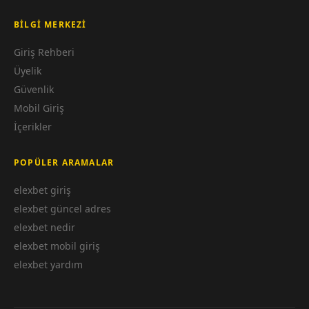
BILGI MERKEZI
Giriş Rehberi
Üyelik
Güvenlik
Mobil Giriş
İçerikler
POPÜLER ARAMALAR
elexbet giriş
elexbet güncel adres
elexbet nedir
elexbet mobil giriş
elexbet yardım