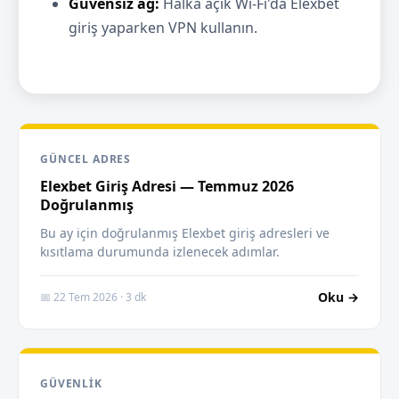
Güvensiz ağ:
Halka açık Wi-Fi'da Elexbet
giriş yaparken VPN kullanın.
GÜNCEL ADRES
Elexbet Giriş Adresi — Temmuz 2026
Doğrulanmış
Bu ay için doğrulanmış Elexbet giriş adresleri ve
kısıtlama durumunda izlenecek adımlar.
Oku →
📅 22 Tem 2026 · 3 dk
GÜVENLIK