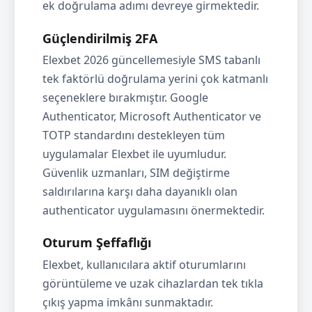
ek doğrulama adımı devreye girmektedir.
Güçlendirilmiş 2FA
Elexbet 2026 güncellemesiyle SMS tabanlı
tek faktörlü doğrulama yerini çok katmanlı
seçeneklere bırakmıştır. Google
Authenticator, Microsoft Authenticator ve
TOTP standardını destekleyen tüm
uygulamalar Elexbet ile uyumludur.
Güvenlik uzmanları, SIM değiştirme
saldırılarına karşı daha dayanıklı olan
authenticator uygulamasını önermektedir.
Oturum Şeffaflığı
Elexbet, kullanıcılara aktif oturumlarını
görüntüleme ve uzak cihazlardan tek tıkla
çıkış yapma imkânı sunmaktadır.