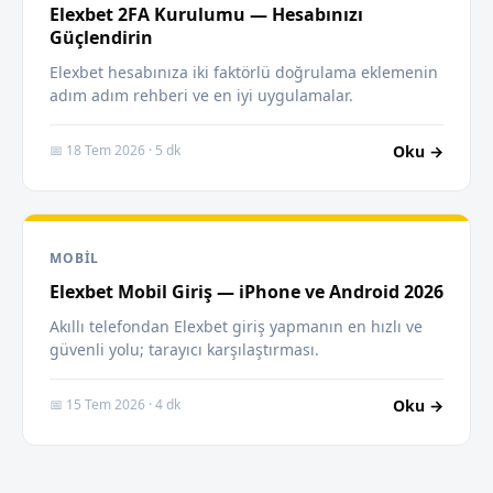
Elexbet 2FA Kurulumu — Hesabınızı
Güçlendirin
Elexbet hesabınıza iki faktörlü doğrulama eklemenin
adım adım rehberi ve en iyi uygulamalar.
Oku →
📅 18 Tem 2026 · 5 dk
MOBIL
Elexbet Mobil Giriş — iPhone ve Android 2026
Akıllı telefondan Elexbet giriş yapmanın en hızlı ve
güvenli yolu; tarayıcı karşılaştırması.
Oku →
📅 15 Tem 2026 · 4 dk