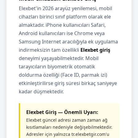
Elexbet'in 2026 arayüz yenilemesi, mobil
cihazları birinci sınıf platform olarak ele
almaktadır. iPhone kullanıcıları Safari,
Android kullanıcıları ise Chrome veya
Samsung Internet aracılığıyla ek uygulama
indirmeksizin tam özellikli
Elexbet giriş
deneyimi yaşayabilmektedir. Mobil
tarayıcıların biyometrik otomatik
doldurma özelliği (Face ID, parmak izi)
etkinleştirilirse giriş süresi birkaç saniyeye
kadar düşmektedir.
Elexbet Giriş — Önemli Uyarı:
Elexbet güncel adresi zaman zaman ağ
kısıtlamaları nedeniyle değişebilmektedir.
Adresler için yalnızca tr.elexbetgir.com'u