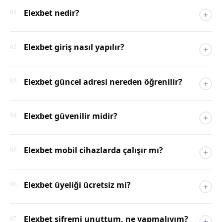
01
Elexbet nedir?
Elexbet, uluslararası lisans kapsamında faaliyet
02
Elexbet giriş nasıl yapılır?
gösteren, Türk kullanıcılara tam Türkçe arayüz ve 7/24
destek sunan dijital eğlence ve interaktif içerik
platformudur. Güvenlik odaklı altyapısı ve kesintisiz
tr.elexbetgir.com üzerinden doğrulanmış güncel
03
Elexbet güncel adresi nereden öğrenilir?
erişim altyapısıyla kullanıcı memnuniyetini öncelikli
Elexbet giriş adresini edinin. Adresi tarayıcınıza
hedef olarak benimseyen Elexbet, yıllar içinde güçlü
doğrudan yazın; URL'de kilit simgesi ve "https://"
bir üye tabanı oluşturmuştur.
olduğunu doğrulayın. Kullanıcı adı ve şifrenizi giriş
Elexbet güncel giriş adresi için tr.elexbetgir.com
04
Elexbet güvenilir midir?
formuna girin, Giriş butonuna tıklayın. 2FA aktifse
sayfasını düzenli olarak takip edin. Adres değişiklikleri
SMS ya da authenticator kodunuzu da girerek işlemi
anlık olarak güncellenmektedir. Arama motorlarından
tamamlayın.
ulaşılan sonuçlar her zaman resmi adres
Evet. Elexbet, uluslararası lisans çerçevesinde faaliyet
05
Elexbet mobil cihazlarda çalışır mı?
olmayabileceğinden, doğrulama için bu sayfayı
göstermekte olup bağımsız güvenlik denetimlerinden
kullanın ve adresi tarayıcınızda yer imi olarak
geçmektedir. 256-bit SSL şifreleme, TLS 1.3 protokolü
kaydedin.
ve yapay zeka destekli anomali tespiti, platformun
Evet. Elexbet'in 2026'da yenilenen duyarlı (responsive)
06
Elexbet üyeliği ücretsiz mi?
güvenlik standartlarını yüksek tutmaktadır.
arayüzü iOS ve Android'in tüm güncel sürümlerinde
sorunsuz çalışmaktadır. Ek uygulama indirmeye gerek
kalmadan mobil tarayıcıdan Elexbet giriş yapabilir,
Evet, Elexbet üyeliği tamamen ücretsizdir. Güncel
07
Elexbet şifremi unuttum, ne yapmalıyım?