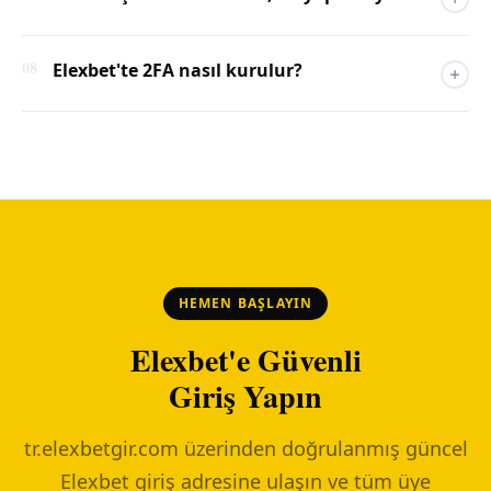
tüm özelliklere erişebilirsiniz.
adres üzerinden Kayıt Ol butonuna tıklayın, formu
doldurun ve e-posta veya SMS doğrulamasını
tamamlayın. Hesabınız hemen aktif olur ve hoş geldin
Elexbet giriş ekranındaki "Şifremi Unuttum"
08
Elexbet'te 2FA nasıl kurulur?
avantajlarına anında kavuşursunuz.
bağlantısına tıklayın. Üyelik e-posta adresinize
sıfırlama bağlantısı gönderilecektir. Bağlantı 15 dakika
geçerlidir. E-posta gelmezse spam klasörünüzü
Elexbet hesabınıza giriş yapın, sağ üstteki profil
kontrol edin; sorun devam ederse Elexbet canlı
menüsünden Güvenlik Ayarları'na gidin ve İki Faktörlü
desteğe başvurun.
Doğrulama seçeneğini aktif hale getirin. SMS veya
authenticator uygulama seçeneklerinden birini tercih
edin. SMS'e kıyasla authenticator uygulaması (Google,
Microsoft) SIM swap saldırılarına karşı çok daha
güvenlidir.
HEMEN BAŞLAYIN
Elexbet'e Güvenli
Giriş Yapın
tr.elexbetgir.com üzerinden doğrulanmış güncel
Elexbet giriş adresine ulaşın ve tüm üye