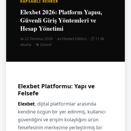
KAPSAMLI REHBER
Elexbet 2026: Platform Yapısı,
Güvenli Giriş Yöntemleri ve
Hesap Yönetimi
📅 22 Temmuz 2026 · ✍ Elexbet Editörü · ⏱ 11 dk
okuma · 🔄 Güncel
Elexbet Platformu: Yapı ve
Felsefe
Elexbet
, dijital platformlar arasında
kendine özgün bir yer edinmiş, kullanıcı
güvenliğini ve erişim kolaylığını ürün
felsefesinin merkezine yerleştirmiş bir