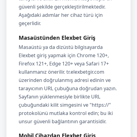
güvenli şekilde gerçekleştirilmektedir.
Aşağıdaki adımlar her cihaz türü için
geçerlidir.
Masaüstünden Elexbet Giriş
Masaüstü ya da dizüstü bilgisayarda
Elexbet giriş yapmak için Chrome 120+,
Firefox 121+, Edge 120+ veya Safari 17+
kullanmanız önerilir. tr.elexbetgir.com
üzerinden doğrulanmış adresi edinin ve
tarayıcının URL çubuğuna doğrudan yazın.
Sayfanın yüklenmesiyle birlikte URL
çubuğundaki kilit simgesini ve "https://"
protokolünü mutlaka kontrol edin; bu iki
unsur güvenli bağlantının garantisidir.
Mobil Cihazdan Elexbet Giriş