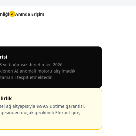
nliği
Anında Erişim
✓
isi
.3 ve bağımsız denetimler. 2026
klenen AI anomali motoru alışılmadık
 zamanlı tespit etmektedir.
lirlik
el ağ altyapısıyla %99.9 uptime garantisi.
lgesinden düşük gecikmeli Elexbet giriş