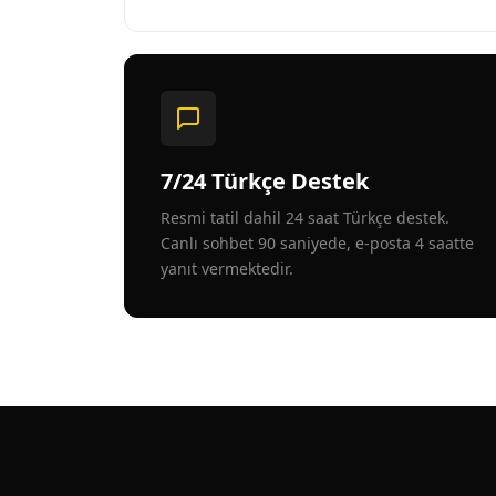
7/24 Türkçe Destek
Resmi tatil dahil 24 saat Türkçe destek.
Canlı sohbet 90 saniyede, e-posta 4 saatte
yanıt vermektedir.