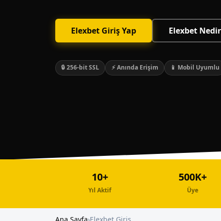
Elexbet Giriş Yap
Elexbet Nedir
🔒 256-bit SSL
⚡ Anında Erişim
📱 Mobil Uyumlu
10+
500K+
Yıl Aktif
Üye
Ana Sayfa
›
Elexbet Giriş