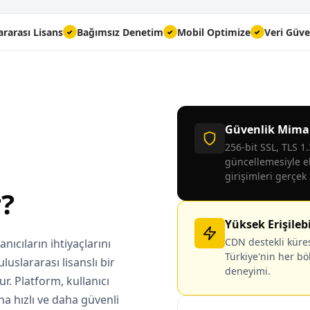
ararası Lisans
Bağımsız Denetim
Mobil Optimize
Veri Güve
✓
✓
✓
Güvenlik Mimar
256-bit SSL, TLS 1
güncellemesiyle e
girişimleri gerçek
?
Yüksek Erişilebi
CDN destekli küres
anıcıların ihtiyaçlarını
Türkiye'nin her bö
uslararası lisanslı bir
deneyimi.
ur. Platform, kullanıcı
a hızlı ve daha güvenli