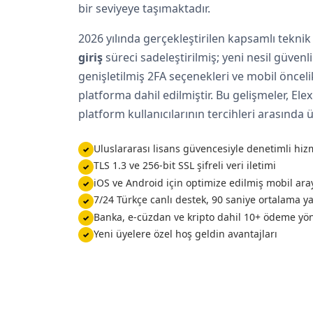
bir seviyeye taşımaktadır.
2026 yılında gerçekleştirilen kapsamlı tekni
giriş
süreci sadeleştirilmiş; yeni nesil güvenl
genişletilmiş 2FA seçenekleri ve mobil öncelik
platforma dahil edilmiştir. Bu gelişmeler, Elexb
platform kullanıcılarının tercihleri arasında üs
Uluslararası lisans güvencesiyle denetimli hiz
✓
TLS 1.3 ve 256-bit SSL şifreli veri iletimi
✓
iOS ve Android için optimize edilmiş mobil ara
✓
7/24 Türkçe canlı destek, 90 saniye ortalama ya
✓
Banka, e-cüzdan ve kripto dahil 10+ ödeme yö
✓
Yeni üyelere özel hoş geldin avantajları
✓