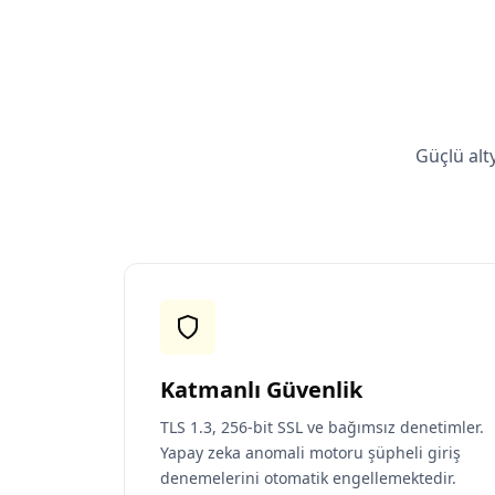
Güçlü alty
Katmanlı Güvenlik
TLS 1.3, 256-bit SSL ve bağımsız denetimler.
Yapay zeka anomali motoru şüpheli giriş
denemelerini otomatik engellemektedir.