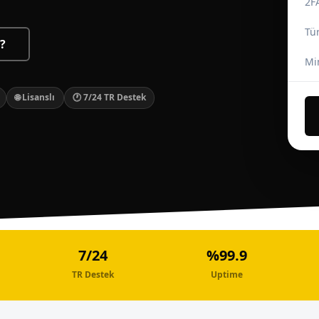
2F
Tü
?
Mi
🌐 Lisanslı
🕐 7/24 TR Destek
7/24
%99.9
TR Destek
Uptime