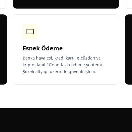
Esnek Ödeme
Banka havalesi, kredi kartı, e-cüzdan ve
kripto dahil 10'dan fazla ödeme yöntemi.
Şifreli altyapı üzerinde güvenli işlem.