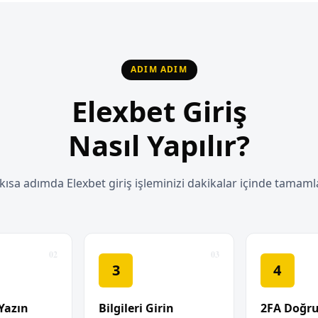
ADIM ADIM
Elexbet Giriş
Nasıl Yapılır?
kısa adımda Elexbet giriş işleminizi dakikalar içinde tamaml
3
4
 Yazın
Bilgileri Girin
2FA Doğru