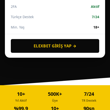
2FA
Aktif
Türkçe Destek
7/24
Min. Yaş
18+
ELEXBET GİRİŞ YAP →
10+
500K+
7/24
Yıl Aktif
Üye
TR Destek
%99.9
10+
90sn