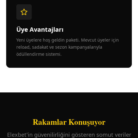
Üye Avantajları
Yeni üyelere hoş geldin paketi. Mevcut üyeler için
reload, sadakat ve sezon kampanyalarıyla
ödüllendirme sistemi.
Rakamlar Konuşuyor
Elexbet'in güvenilirliğini gösteren somut veriler