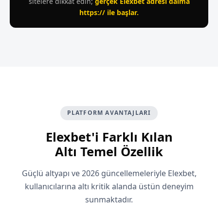
sitelere dikkat edin;
gerçek Elexbet adresi daima
https:// ile başlar.
PLATFORM AVANTAJLARI
Elexbet'i Farklı Kılan
Altı Temel Özellik
Güçlü altyapı ve 2026 güncellemeleriyle Elexbet,
kullanıcılarına altı kritik alanda üstün deneyim
sunmaktadır.