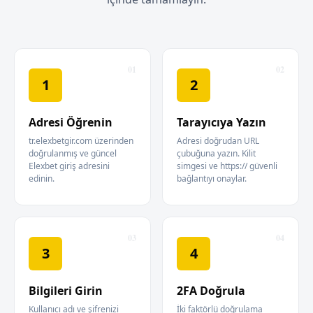
1
2
Adresi Öğrenin
Tarayıcıya Yazın
tr.elexbetgir.com üzerinden
Adresi doğrudan URL
doğrulanmış ve güncel
çubuğuna yazın. Kilit
Elexbet giriş adresini
simgesi ve https:// güvenli
edinin.
bağlantıyı onaylar.
3
4
Bilgileri Girin
2FA Doğrula
Kullanıcı adı ve şifrenizi
İki faktörlü doğrulama