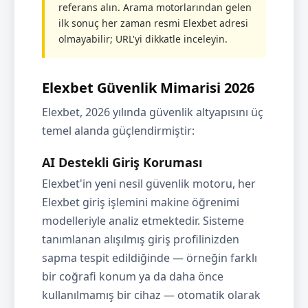
referans alın. Arama motorlarından gelen
ilk sonuç her zaman resmi Elexbet adresi
olmayabilir; URL'yi dikkatle inceleyin.
Elexbet Güvenlik Mimarisi 2026
Elexbet, 2026 yılında güvenlik altyapısını üç
temel alanda güçlendirmiştir:
AI Destekli Giriş Koruması
Elexbet'in yeni nesil güvenlik motoru, her
Elexbet giriş işlemini makine öğrenimi
modelleriyle analiz etmektedir. Sisteme
tanımlanan alışılmış giriş profilinizden
sapma tespit edildiğinde — örneğin farklı
bir coğrafi konum ya da daha önce
kullanılmamış bir cihaz — otomatik olarak