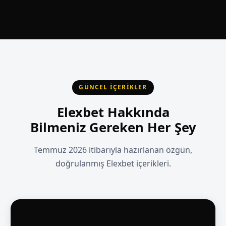
GÜNCEL İÇERIKLER
Elexbet Hakkında
Bilmeniz Gereken Her Şey
Temmuz 2026 itibarıyla hazırlanan özgün,
doğrulanmış Elexbet içerikleri.