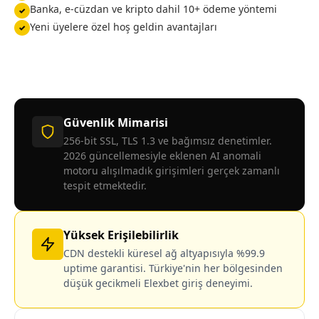
Banka, e-cüzdan ve kripto dahil 10+ ödeme yöntemi
✓
Yeni üyelere özel hoş geldin avantajları
✓
Güvenlik Mimarisi
256-bit SSL, TLS 1.3 ve bağımsız denetimler.
2026 güncellemesiyle eklenen AI anomali
motoru alışılmadık girişimleri gerçek zamanlı
tespit etmektedir.
Yüksek Erişilebilirlik
CDN destekli küresel ağ altyapısıyla %99.9
uptime garantisi. Türkiye'nin her bölgesinden
düşük gecikmeli Elexbet giriş deneyimi.