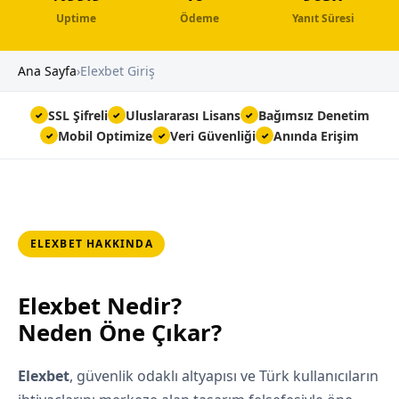
Uptime
Ödeme
Yanıt Süresi
Ana Sayfa
›
Elexbet Giriş
SSL Şifreli
Uluslararası Lisans
Bağımsız Denetim
✓
✓
✓
Mobil Optimize
Veri Güvenliği
Anında Erişim
✓
✓
✓
ELEXBET HAKKINDA
Elexbet Nedir?
Neden Öne Çıkar?
Elexbet
, güvenlik odaklı altyapısı ve Türk kullanıcıların