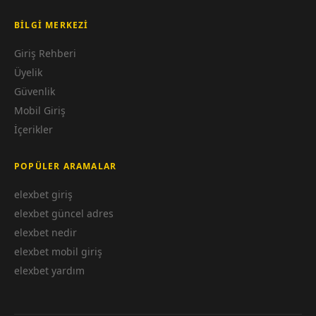
BILGI MERKEZI
Giriş Rehberi
Üyelik
Güvenlik
Mobil Giriş
İçerikler
POPÜLER ARAMALAR
elexbet giriş
elexbet güncel adres
elexbet nedir
elexbet mobil giriş
elexbet yardım