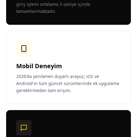
giriş işlemi ortalama 3 saniye içinde
tamamlanmaktadır.
Mobil Deneyim
2026'da yenilenen duyarlı arayüz; iOS ve
Android'in tüm güncel sürümlerinde ek uygulama
gerektirmeden tam erişim.