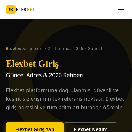
ELEX
BET
EX
tr.elexbetgir.com · 22 Temmuz 2026 · Güncel
Elexbet Giriş
Güncel Adres & 2026 Rehberi
Elexbet platformuna doğrulanmış, güvenli ve
kesintisiz erişimin tek referans noktası. Elexbet
giriş adresini ve tüm adımları buradan öğrenin.
Elexbet Giriş Yap
Elexbet Nedir?