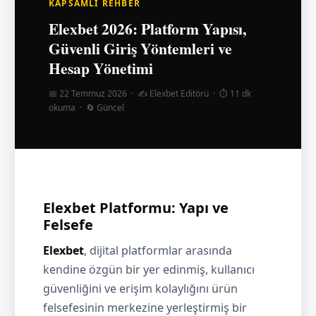
KAPSAMLI REHBER
Elexbet 2026: Platform Yapısı,
Güvenli Giriş Yöntemleri ve
Hesap Yönetimi
📅 22 Temmuz 2026 · ✍ Elexbet Editörü · ⏱ 11 dk
okuma · 🔄 Güncel
Elexbet Platformu: Yapı ve
Felsefe
Elexbet
, dijital platformlar arasında
kendine özgün bir yer edinmiş, kullanıcı
güvenliğini ve erişim kolaylığını ürün
felsefesinin merkezine yerleştirmiş bir