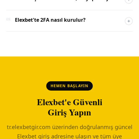
tüm özelliklere erişebilirsiniz.
adres üzerinden Kayıt Ol butonuna tıklayın, formu
doldurun ve e-posta veya SMS doğrulamasını
tamamlayın. Hesabınız hemen aktif olur ve hoş geldin
Elexbet giriş ekranındaki "Şifremi Unuttum"
08
Elexbet'te 2FA nasıl kurulur?
avantajlarına anında kavuşursunuz.
bağlantısına tıklayın. Üyelik e-posta adresinize
sıfırlama bağlantısı gönderilecektir. Bağlantı 15 dakika
geçerlidir. E-posta gelmezse spam klasörünüzü
Elexbet hesabınıza giriş yapın, sağ üstteki profil
kontrol edin; sorun devam ederse Elexbet canlı
menüsünden Güvenlik Ayarları'na gidin ve İki Faktörlü
desteğe başvurun.
Doğrulama seçeneğini aktif hale getirin. SMS veya
authenticator uygulama seçeneklerinden birini tercih
edin. SMS'e kıyasla authenticator uygulaması (Google,
Microsoft) SIM swap saldırılarına karşı çok daha
güvenlidir.
HEMEN BAŞLAYIN
Elexbet'e Güvenli
Giriş Yapın
tr.elexbetgir.com üzerinden doğrulanmış güncel
Elexbet giriş adresine ulaşın ve tüm üye