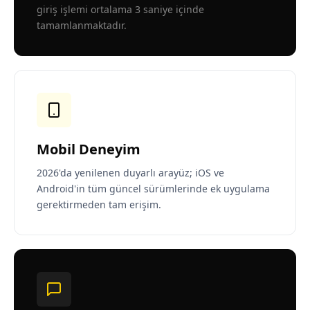
giriş işlemi ortalama 3 saniye içinde
tamamlanmaktadır.
Mobil Deneyim
2026'da yenilenen duyarlı arayüz; iOS ve
Android'in tüm güncel sürümlerinde ek uygulama
gerektirmeden tam erişim.