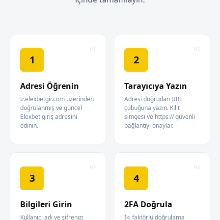
1
2
Adresi Öğrenin
Tarayıcıya Yazın
tr.elexbetgir.com üzerinden
Adresi doğrudan URL
doğrulanmış ve güncel
çubuğuna yazın. Kilit
Elexbet giriş adresini
simgesi ve https:// güvenli
edinin.
bağlantıyı onaylar.
3
4
Bilgileri Girin
2FA Doğrula
Kullanıcı adı ve şifrenizi
İki faktörlü doğrulama