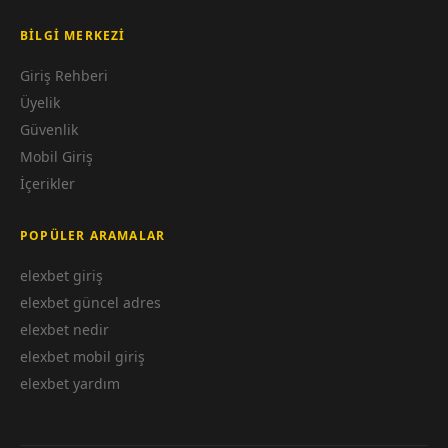
BILGI MERKEZI
Giriş Rehberi
Üyelik
Güvenlik
Mobil Giriş
İçerikler
POPÜLER ARAMALAR
elexbet giriş
elexbet güncel adres
elexbet nedir
elexbet mobil giriş
elexbet yardım