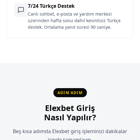
7/24 Türkçe Destek
Canlı sohbet, e-posta ve yardım merkezi
üzerinden hafta sonu dahil kesintisiz Türkçe
destek. Ortalama yanıt süresi 90 saniye.
ADIM ADIM
Elexbet Giriş
Nasıl Yapılır?
Beş kısa adımda Elexbet giriş işleminizi dakikalar
içinde tamamlayın.