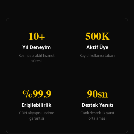
10+
500K
Yıl Deneyim
Aktif Üye
Kesintisiz aktif hizmet
Kayıtlı kullanıcı tabanı
süresi
%99.9
90sn
Erişilebilirlik
Destek Yanıtı
CDN altyapısı uptime
Canlı destek ilk yanıt
garantisi
ortalaması