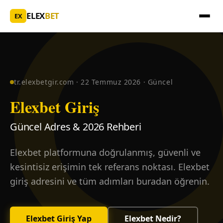
ELEX
BET
EX
tr.elexbetgir.com · 22 Temmuz 2026 · Güncel
Elexbet Giriş
Güncel Adres & 2026 Rehberi
Elexbet platformuna doğrulanmış, güvenli ve
kesintisiz erişimin tek referans noktası. Elexbet
giriş adresini ve tüm adımları buradan öğrenin.
Elexbet Giriş Yap
Elexbet Nedir?