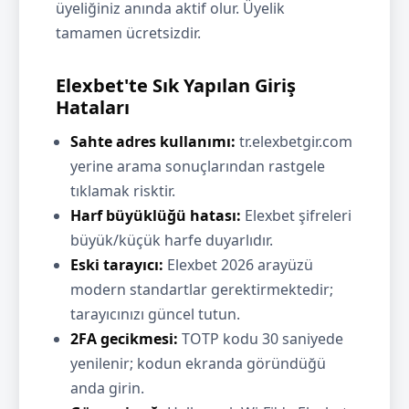
üyeliğiniz anında aktif olur. Üyelik
tamamen ücretsizdir.
Elexbet'te Sık Yapılan Giriş
Hataları
Sahte adres kullanımı:
tr.elexbetgir.com
yerine arama sonuçlarından rastgele
tıklamak risktir.
Harf büyüklüğü hatası:
Elexbet şifreleri
büyük/küçük harfe duyarlıdır.
Eski tarayıcı:
Elexbet 2026 arayüzü
modern standartlar gerektirmektedir;
tarayıcınızı güncel tutun.
2FA gecikmesi:
TOTP kodu 30 saniyede
yenilenir; kodun ekranda göründüğü
anda girin.