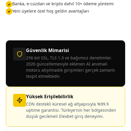
Banka, e-cüzdan ve kripto dahil 10+ ödeme yöntemi
✓
Yeni üyelere özel hoş geldin avantajları
✓
Güvenlik Mimarisi
256-bit SSL, TLS 1.3 ve bağımsız denetimler.
2026 güncellemesiyle eklenen AI anomali
motoru alışılmadık girişimleri gerçek zamanlı
tespit etmektedir.
Yüksek Erişilebilirlik
CDN destekli küresel ağ altyapısıyla %99.9
uptime garantisi. Türkiye'nin her bölgesinden
düşük gecikmeli Elexbet giriş deneyimi.