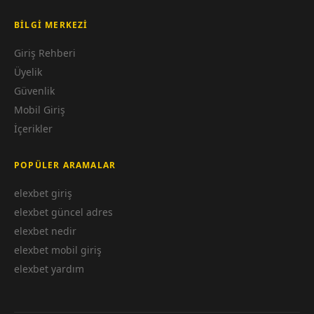
BILGI MERKEZI
Giriş Rehberi
Üyelik
Güvenlik
Mobil Giriş
İçerikler
POPÜLER ARAMALAR
elexbet giriş
elexbet güncel adres
elexbet nedir
elexbet mobil giriş
elexbet yardım