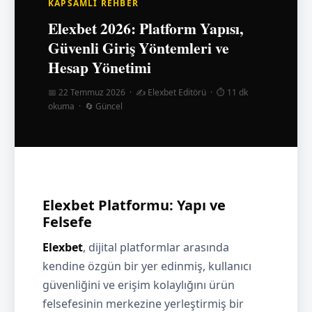
KAPSAMLI REHBER
Elexbet 2026: Platform Yapısı,
Güvenli Giriş Yöntemleri ve
Hesap Yönetimi
📅 22 Temmuz 2026 · ✍ Elexbet Editörü · ⏱ 11 dk
okuma · 🔄 Güncel
Elexbet Platformu: Yapı ve
Felsefe
Elexbet
, dijital platformlar arasında
kendine özgün bir yer edinmiş, kullanıcı
güvenliğini ve erişim kolaylığını ürün
felsefesinin merkezine yerleştirmiş bir