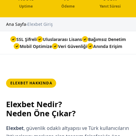
Uptime
Ödeme
Yanıt Süresi
Ana Sayfa
›
Elexbet Giriş
SSL Şifreli
Uluslararası Lisans
Bağımsız Denetim
✓
✓
✓
Mobil Optimize
Veri Güvenliği
Anında Erişim
✓
✓
✓
ELEXBET HAKKINDA
Elexbet Nedir?
Neden Öne Çıkar?
Elexbet
, güvenlik odaklı altyapısı ve Türk kullanıcıların