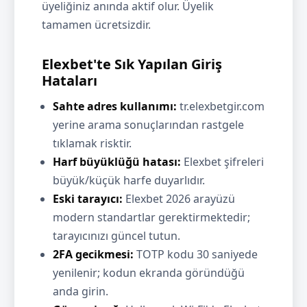
üyeliğiniz anında aktif olur. Üyelik
tamamen ücretsizdir.
Elexbet'te Sık Yapılan Giriş
Hataları
Sahte adres kullanımı:
tr.elexbetgir.com
yerine arama sonuçlarından rastgele
tıklamak risktir.
Harf büyüklüğü hatası:
Elexbet şifreleri
büyük/küçük harfe duyarlıdır.
Eski tarayıcı:
Elexbet 2026 arayüzü
modern standartlar gerektirmektedir;
tarayıcınızı güncel tutun.
2FA gecikmesi:
TOTP kodu 30 saniyede
yenilenir; kodun ekranda göründüğü
anda girin.