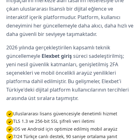
ihtiyaçlarını merkeze alan tasarım felsefesiyle öne
çıkan uluslararası lisanslı bir dijital eğlence ve
interaktif içerik platformudur. Platform, kullanıcı
deneyimini her güncellemeyle daha akıcı, daha hızlı ve
daha güvenli bir seviyeye taşımaktadır.
2026 yılında gerçekleştirilen kapsamlı teknik
güncellemeyle
Elexbet giriş
süreci sadeleştirilmiş;
yeni nesil güvenlik katmanları, genişletilmiş 2FA
seçenekleri ve mobil öncelikli arayüz yenilikleri
platforma dahil edilmiştir. Bu gelişmeler, Elexbet'i
Türkiye'deki dijital platform kullanıcılarının tercihleri
arasında üst sıralara taşımıştır.
Uluslararası lisans güvencesiyle denetimli hizmet
✓
TLS 1.3 ve 256-bit SSL şifreli veri iletimi
✓
iOS ve Android için optimize edilmiş mobil arayüz
✓
7/24 Türkçe canlı destek, 90 saniye ortalama yanıt
✓