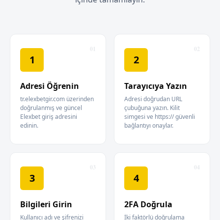
1
2
Adresi Öğrenin
Tarayıcıya Yazın
tr.elexbetgir.com üzerinden
Adresi doğrudan URL
doğrulanmış ve güncel
çubuğuna yazın. Kilit
Elexbet giriş adresini
simgesi ve https:// güvenli
edinin.
bağlantıyı onaylar.
3
4
Bilgileri Girin
2FA Doğrula
Kullanıcı adı ve şifrenizi
İki faktörlü doğrulama