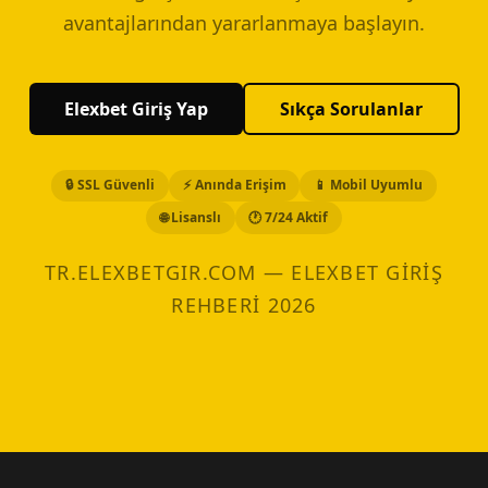
avantajlarından yararlanmaya başlayın.
Elexbet Giriş Yap
Sıkça Sorulanlar
🔒 SSL Güvenli
⚡ Anında Erişim
📱 Mobil Uyumlu
🌐 Lisanslı
🕐 7/24 Aktif
TR.ELEXBETGIR.COM — ELEXBET GİRİŞ
REHBERİ 2026