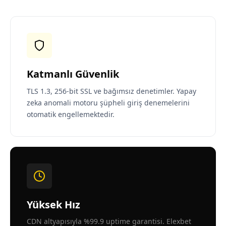
Katmanlı Güvenlik
TLS 1.3, 256-bit SSL ve bağımsız denetimler. Yapay
zeka anomali motoru şüpheli giriş denemelerini
otomatik engellemektedir.
Yüksek Hız
CDN altyapısıyla %99.9 uptime garantisi. Elexbet