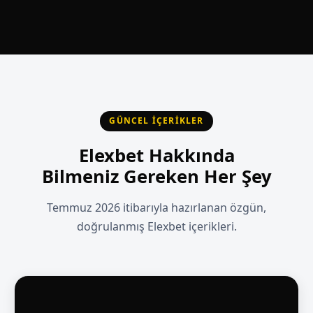
GÜNCEL İÇERIKLER
Elexbet Hakkında
Bilmeniz Gereken Her Şey
Temmuz 2026 itibarıyla hazırlanan özgün,
doğrulanmış Elexbet içerikleri.