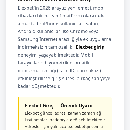
Elexbet'in 2026 arayüz yenilemesi, mobil
cihazları birinci sınıf platform olarak ele
almaktadır. iPhone kullanıcıları Safari,
Android kullanıcıları ise Chrome veya
Samsung Internet aracılığıyla ek uygulama
indirmeksizin tam özellikli
Elexbet giriş
deneyimi yaşayabilmektedir. Mobil
tarayıcıların biyometrik otomatik
doldurma özelliği (Face ID, parmak izi)
etkinleştirilirse giriş süresi birkaç saniyeye
kadar düşmektedir.
Elexbet Giriş — Önemli Uyarı:
Elexbet güncel adresi zaman zaman ağ
kısıtlamaları nedeniyle değişebilmektedir.
Adresler için yalnızca tr.elexbetgir.com'u