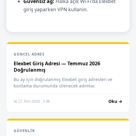
Güvensiz ağ:
Halka açık Wi-Fi'da Elexbet
giriş yaparken VPN kullanın.
GÜNCEL ADRES
Elexbet Giriş Adresi — Temmuz 2026
Doğrulanmış
Bu ay için doğrulanmış Elexbet giriş adresleri ve
kısıtlama durumunda izlenecek adımlar.
Oku →
📅 22 Tem 2026 · 3 dk
GÜVENLIK