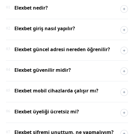
01
Elexbet nedir?
Elexbet, uluslararası lisans kapsamında faaliyet
02
Elexbet giriş nasıl yapılır?
gösteren, Türk kullanıcılara tam Türkçe arayüz ve 7/24
destek sunan dijital eğlence ve interaktif içerik
platformudur. Güvenlik odaklı altyapısı ve kesintisiz
tr.elexbetgir.com üzerinden doğrulanmış güncel
03
Elexbet güncel adresi nereden öğrenilir?
erişim altyapısıyla kullanıcı memnuniyetini öncelikli
Elexbet giriş adresini edinin. Adresi tarayıcınıza
hedef olarak benimseyen Elexbet, yıllar içinde güçlü
doğrudan yazın; URL'de kilit simgesi ve "https://"
bir üye tabanı oluşturmuştur.
olduğunu doğrulayın. Kullanıcı adı ve şifrenizi giriş
Elexbet güncel giriş adresi için tr.elexbetgir.com
04
Elexbet güvenilir midir?
formuna girin, Giriş butonuna tıklayın. 2FA aktifse
sayfasını düzenli olarak takip edin. Adres değişiklikleri
SMS ya da authenticator kodunuzu da girerek işlemi
anlık olarak güncellenmektedir. Arama motorlarından
tamamlayın.
ulaşılan sonuçlar her zaman resmi adres
Evet. Elexbet, uluslararası lisans çerçevesinde faaliyet
05
Elexbet mobil cihazlarda çalışır mı?
olmayabileceğinden, doğrulama için bu sayfayı
göstermekte olup bağımsız güvenlik denetimlerinden
kullanın ve adresi tarayıcınızda yer imi olarak
geçmektedir. 256-bit SSL şifreleme, TLS 1.3 protokolü
kaydedin.
ve yapay zeka destekli anomali tespiti, platformun
Evet. Elexbet'in 2026'da yenilenen duyarlı (responsive)
06
Elexbet üyeliği ücretsiz mi?
güvenlik standartlarını yüksek tutmaktadır.
arayüzü iOS ve Android'in tüm güncel sürümlerinde
sorunsuz çalışmaktadır. Ek uygulama indirmeye gerek
kalmadan mobil tarayıcıdan Elexbet giriş yapabilir,
Evet, Elexbet üyeliği tamamen ücretsizdir. Güncel
07
Elexbet şifremi unuttum, ne yapmalıyım?