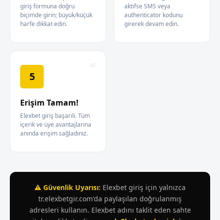
giriş formuna doğru
aktifse SMS veya
biçimde girin; büyük/küçük
authenticator kodunu
harfe dikkat edin.
girerek devam edin.
5
Erişim Tamam!
Elexbet giriş başarılı. Tüm
içerik ve üye avantajlarına
anında erişim sağladınız.
⚠ Güvenlik Uyarısı:
Elexbet giriş için yalnızca
tr.elexbetgir.com'da paylaşılan doğrulanmış
adresleri kullanın. Elexbet adını taklit eden sahte