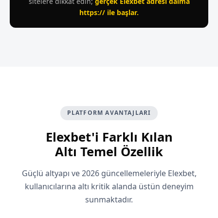
sitelere dikkat edin;
gerçek Elexbet adresi daima
https:// ile başlar.
PLATFORM AVANTAJLARI
Elexbet'i Farklı Kılan
Altı Temel Özellik
Güçlü altyapı ve 2026 güncellemeleriyle Elexbet,
kullanıcılarına altı kritik alanda üstün deneyim
sunmaktadır.