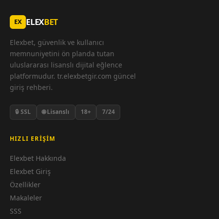
ELEX
BET
EX
Elexbet, güvenlik ve kullanıcı
memnuniyetini ön planda tutan
uluslararası lisanslı dijital eğlence
platformudur. tr.elexbetgir.com güncel
giriş rehberi.
🔒 SSL
🌐 Lisanslı
18+
7/24
HIZLI ERIŞIM
Elexbet Hakkında
Elexbet Giriş
Özellikler
Makaleler
SSS