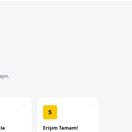
ayın.
5
la
Erişim Tamam!