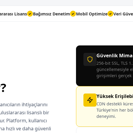
ararası Lisans
Bağımsız Denetim
Mobil Optimize
Veri Güve
✓
✓
✓
Güvenlik Mimar
256-bit SSL, TLS 1
güncellemesiyle e
girişimleri gerçek
?
Yüksek Erişilebi
CDN destekli küres
anıcıların ihtiyaçlarını
Türkiye'nin her bö
uslararası lisanslı bir
deneyimi.
ur. Platform, kullanıcı
a hızlı ve daha güvenli