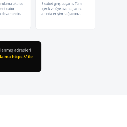
oğrulama aktifse
Elexbet giriş başarılı. Tüm
enticator
içerik ve üye avantajlarına
k devam edin.
anında erişim sağladınız.
ulanmış adresleri
aima https:// ile