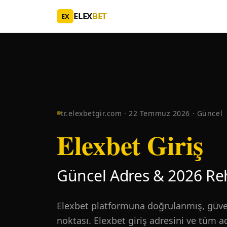
ELEX
BET
EX
tr.elexbetgir.com · 22 Temmuz 2026 · Güncel
Elexbet Giriş
Güncel Adres & 2026 Re
Elexbet platformuna doğrulanmış, güvenl
noktası. Elexbet giriş adresini ve tüm 