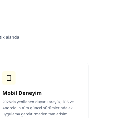
itik alanda
Mobil Deneyim
2026'da yenilenen duyarlı arayüz; iOS ve
Android'in tüm güncel sürümlerinde ek
uygulama gerektirmeden tam erişim.