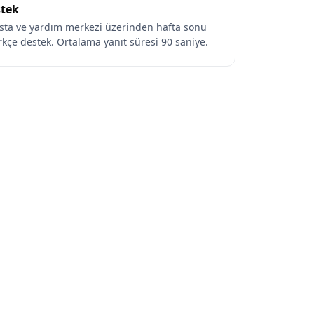
stek
osta ve yardım merkezi üzerinden hafta sonu
ürkçe destek. Ortalama yanıt süresi 90 saniye.