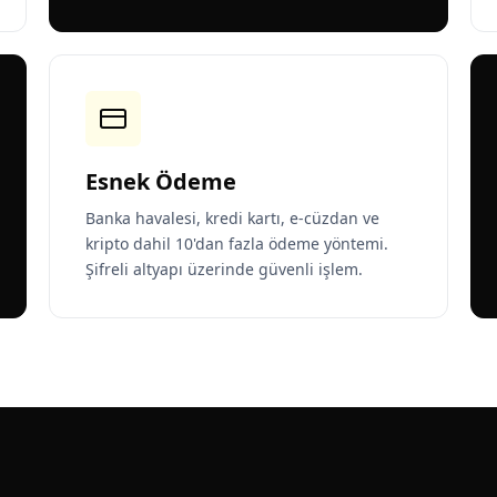
Esnek Ödeme
Banka havalesi, kredi kartı, e-cüzdan ve
kripto dahil 10'dan fazla ödeme yöntemi.
Şifreli altyapı üzerinde güvenli işlem.