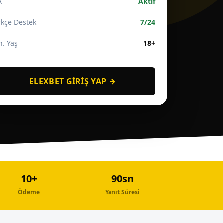
A
Aktif
rkçe Destek
7/24
n. Yaş
18+
ELEXBET GİRİŞ YAP →
10+
90sn
Ödeme
Yanıt Süresi