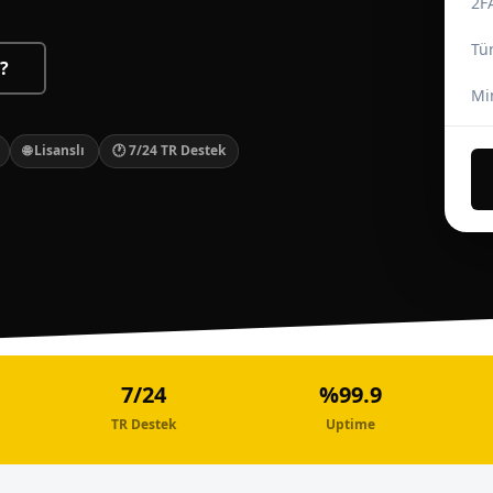
2F
Tü
?
Mi
🌐 Lisanslı
🕐 7/24 TR Destek
7/24
%99.9
TR Destek
Uptime