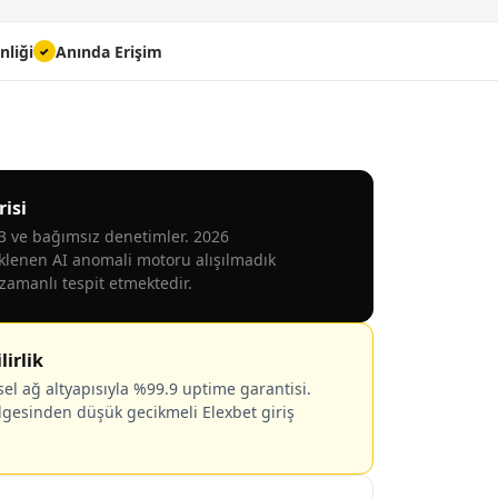
nliği
Anında Erişim
✓
isi
.3 ve bağımsız denetimler. 2026
klenen AI anomali motoru alışılmadık
 zamanlı tespit etmektedir.
lirlik
el ağ altyapısıyla %99.9 uptime garantisi.
lgesinden düşük gecikmeli Elexbet giriş