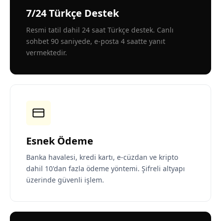
7/24 Türkçe Destek
Resmi tatil dahil 24 saat Türkçe destek. Canlı
sohbet 90 saniyede, e-posta 4 saatte yanıt
vermektedir.
Esnek Ödeme
Banka havalesi, kredi kartı, e-cüzdan ve kripto
dahil 10'dan fazla ödeme yöntemi. Şifreli altyapı
üzerinde güvenli işlem.