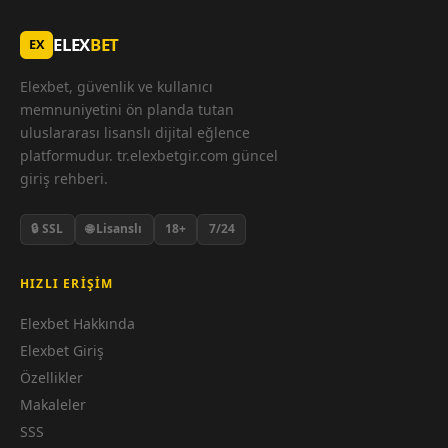
ELEX
BET
EX
Elexbet, güvenlik ve kullanıcı
memnuniyetini ön planda tutan
uluslararası lisanslı dijital eğlence
platformudur. tr.elexbetgir.com güncel
giriş rehberi.
🔒 SSL
🌐 Lisanslı
18+
7/24
HIZLI ERIŞIM
Elexbet Hakkında
Elexbet Giriş
Özellikler
Makaleler
SSS