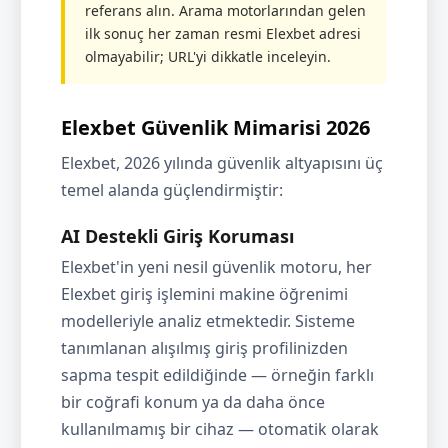
referans alın. Arama motorlarından gelen
ilk sonuç her zaman resmi Elexbet adresi
olmayabilir; URL'yi dikkatle inceleyin.
Elexbet Güvenlik Mimarisi 2026
Elexbet, 2026 yılında güvenlik altyapısını üç
temel alanda güçlendirmiştir:
AI Destekli Giriş Koruması
Elexbet'in yeni nesil güvenlik motoru, her
Elexbet giriş işlemini makine öğrenimi
modelleriyle analiz etmektedir. Sisteme
tanımlanan alışılmış giriş profilinizden
sapma tespit edildiğinde — örneğin farklı
bir coğrafi konum ya da daha önce
kullanılmamış bir cihaz — otomatik olarak