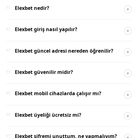
01
Elexbet nedir?
Elexbet, uluslararası lisans kapsamında faaliyet
02
Elexbet giriş nasıl yapılır?
gösteren, Türk kullanıcılara tam Türkçe arayüz ve 7/24
destek sunan dijital eğlence ve interaktif içerik
platformudur. Güvenlik odaklı altyapısı ve kesintisiz
tr.elexbetgir.com üzerinden doğrulanmış güncel
03
Elexbet güncel adresi nereden öğrenilir?
erişim altyapısıyla kullanıcı memnuniyetini öncelikli
Elexbet giriş adresini edinin. Adresi tarayıcınıza
hedef olarak benimseyen Elexbet, yıllar içinde güçlü
doğrudan yazın; URL'de kilit simgesi ve "https://"
bir üye tabanı oluşturmuştur.
olduğunu doğrulayın. Kullanıcı adı ve şifrenizi giriş
Elexbet güncel giriş adresi için tr.elexbetgir.com
04
Elexbet güvenilir midir?
formuna girin, Giriş butonuna tıklayın. 2FA aktifse
sayfasını düzenli olarak takip edin. Adres değişiklikleri
SMS ya da authenticator kodunuzu da girerek işlemi
anlık olarak güncellenmektedir. Arama motorlarından
tamamlayın.
ulaşılan sonuçlar her zaman resmi adres
Evet. Elexbet, uluslararası lisans çerçevesinde faaliyet
05
Elexbet mobil cihazlarda çalışır mı?
olmayabileceğinden, doğrulama için bu sayfayı
göstermekte olup bağımsız güvenlik denetimlerinden
kullanın ve adresi tarayıcınızda yer imi olarak
geçmektedir. 256-bit SSL şifreleme, TLS 1.3 protokolü
kaydedin.
ve yapay zeka destekli anomali tespiti, platformun
Evet. Elexbet'in 2026'da yenilenen duyarlı (responsive)
06
Elexbet üyeliği ücretsiz mi?
güvenlik standartlarını yüksek tutmaktadır.
arayüzü iOS ve Android'in tüm güncel sürümlerinde
sorunsuz çalışmaktadır. Ek uygulama indirmeye gerek
kalmadan mobil tarayıcıdan Elexbet giriş yapabilir,
Evet, Elexbet üyeliği tamamen ücretsizdir. Güncel
07
Elexbet şifremi unuttum, ne yapmalıyım?