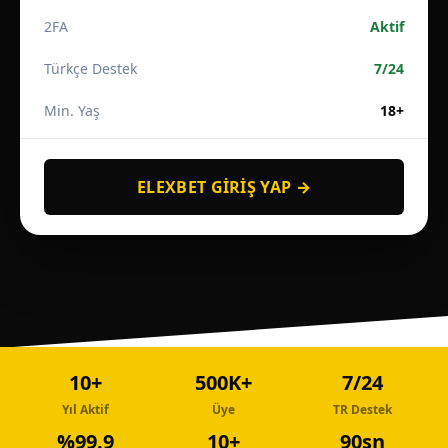
2FA
Aktif
Türkçe Destek
7/24
Min. Yaş
18+
ELEXBET GİRİŞ YAP →
10+
500K+
7/24
Yıl Aktif
Üye
TR Destek
%99.9
10+
90sn