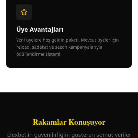
Üye Avantajları
Yeni üyelere hoş geldin paketi. Mevcut üyeler için
reload, sadakat ve sezon kampanyalarıyla
ödüllendirme sistemi.
Rakamlar Konuşuyor
Elexbet'in güvenilirliğini gösteren somut veriler