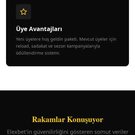
Üye Avantajları
Yeni üyelere hoş geldin paketi. Mevcut üyeler için
reload, sadakat ve sezon kampanyalarıyla
ödüllendirme sistemi.
Rakamlar Konuşuyor
Elexbet'in güvenilirliğini gösteren somut veriler