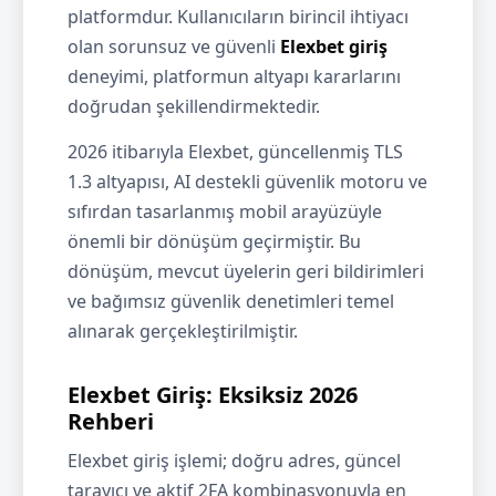
platformdur. Kullanıcıların birincil ihtiyacı
olan sorunsuz ve güvenli
Elexbet giriş
deneyimi, platformun altyapı kararlarını
doğrudan şekillendirmektedir.
2026 itibarıyla Elexbet, güncellenmiş TLS
1.3 altyapısı, AI destekli güvenlik motoru ve
sıfırdan tasarlanmış mobil arayüzüyle
önemli bir dönüşüm geçirmiştir. Bu
dönüşüm, mevcut üyelerin geri bildirimleri
ve bağımsız güvenlik denetimleri temel
alınarak gerçekleştirilmiştir.
Elexbet Giriş: Eksiksiz 2026
Rehberi
Elexbet giriş işlemi; doğru adres, güncel
tarayıcı ve aktif 2FA kombinasyonuyla en