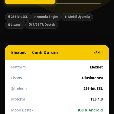
🔒 256-bit SSL
⚡ Anında Erişim
📱 Mobil Uyumlu
🌐 Lisanslı
🕐 7/24 TR Destek
Elexbet — Canlı Durum
Aktif
Platform
Elexbet
Lisans
Uluslararası
Şifreleme
256-bit SSL
Protokol
TLS 1.3
Mobil Destek
iOS & Android