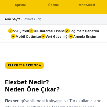
Uptime
Ödeme
Yanıt Süresi
Ana Sayfa
›
Elexbet Giriş
SSL Şifreli
Uluslararası Lisans
Bağımsız Denetim
✓
✓
✓
Mobil Optimize
Veri Güvenliği
Anında Erişim
✓
✓
✓
ELEXBET HAKKINDA
Elexbet Nedir?
Neden Öne Çıkar?
Elexbet
, güvenlik odaklı altyapısı ve Türk kullanıcıların