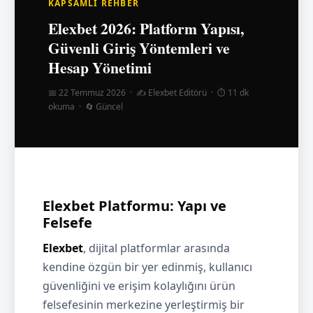
KAPSAMLI REHBER
Elexbet 2026: Platform Yapısı,
Güvenli Giriş Yöntemleri ve
Hesap Yönetimi
📅 22 Temmuz 2026 · ✍ Elexbet Editörü · ⏱ 11 dk
okuma · 🔄 Güncel
Elexbet Platformu: Yapı ve
Felsefe
Elexbet
, dijital platformlar arasında
kendine özgün bir yer edinmiş, kullanıcı
güvenliğini ve erişim kolaylığını ürün
felsefesinin merkezine yerleştirmiş bir