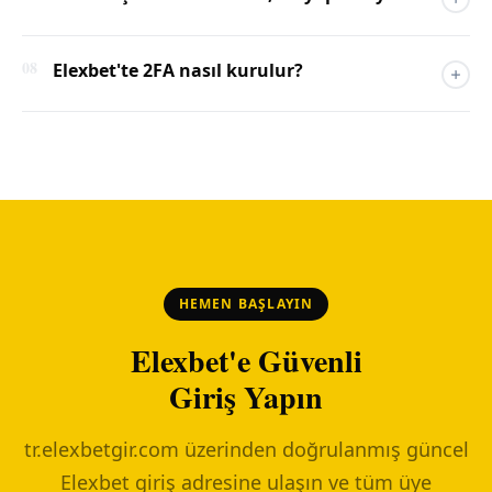
tüm özelliklere erişebilirsiniz.
adres üzerinden Kayıt Ol butonuna tıklayın, formu
doldurun ve e-posta veya SMS doğrulamasını
tamamlayın. Hesabınız hemen aktif olur ve hoş geldin
Elexbet giriş ekranındaki "Şifremi Unuttum"
08
Elexbet'te 2FA nasıl kurulur?
avantajlarına anında kavuşursunuz.
bağlantısına tıklayın. Üyelik e-posta adresinize
sıfırlama bağlantısı gönderilecektir. Bağlantı 15 dakika
geçerlidir. E-posta gelmezse spam klasörünüzü
Elexbet hesabınıza giriş yapın, sağ üstteki profil
kontrol edin; sorun devam ederse Elexbet canlı
menüsünden Güvenlik Ayarları'na gidin ve İki Faktörlü
desteğe başvurun.
Doğrulama seçeneğini aktif hale getirin. SMS veya
authenticator uygulama seçeneklerinden birini tercih
edin. SMS'e kıyasla authenticator uygulaması (Google,
Microsoft) SIM swap saldırılarına karşı çok daha
güvenlidir.
HEMEN BAŞLAYIN
Elexbet'e Güvenli
Giriş Yapın
tr.elexbetgir.com üzerinden doğrulanmış güncel
Elexbet giriş adresine ulaşın ve tüm üye