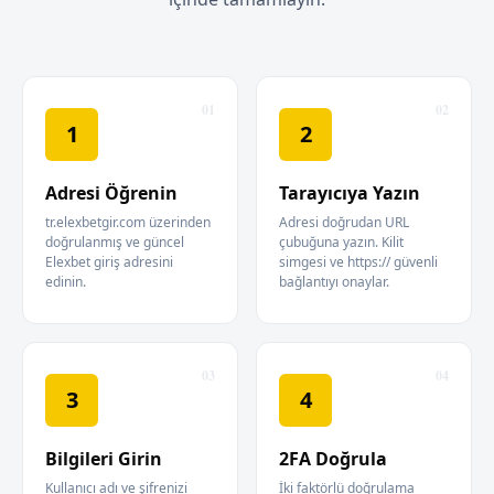
1
2
Adresi Öğrenin
Tarayıcıya Yazın
tr.elexbetgir.com üzerinden
Adresi doğrudan URL
doğrulanmış ve güncel
çubuğuna yazın. Kilit
Elexbet giriş adresini
simgesi ve https:// güvenli
edinin.
bağlantıyı onaylar.
3
4
Bilgileri Girin
2FA Doğrula
Kullanıcı adı ve şifrenizi
İki faktörlü doğrulama