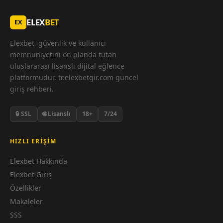
ELEX
BET
EX
Elexbet, güvenlik ve kullanıcı
memnuniyetini ön planda tutan
uluslararası lisanslı dijital eğlence
platformudur. tr.elexbetgir.com güncel
giriş rehberi.
🔒 SSL
🌐 Lisanslı
18+
7/24
HIZLI ERIŞIM
Elexbet Hakkında
Elexbet Giriş
Özellikler
Makaleler
SSS