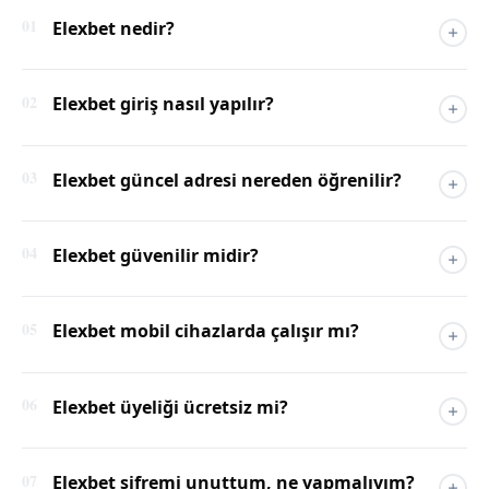
01
Elexbet nedir?
Elexbet, uluslararası lisans kapsamında faaliyet
02
Elexbet giriş nasıl yapılır?
gösteren, Türk kullanıcılara tam Türkçe arayüz ve 7/24
destek sunan dijital eğlence ve interaktif içerik
platformudur. Güvenlik odaklı altyapısı ve kesintisiz
tr.elexbetgir.com üzerinden doğrulanmış güncel
03
Elexbet güncel adresi nereden öğrenilir?
erişim altyapısıyla kullanıcı memnuniyetini öncelikli
Elexbet giriş adresini edinin. Adresi tarayıcınıza
hedef olarak benimseyen Elexbet, yıllar içinde güçlü
doğrudan yazın; URL'de kilit simgesi ve "https://"
bir üye tabanı oluşturmuştur.
olduğunu doğrulayın. Kullanıcı adı ve şifrenizi giriş
Elexbet güncel giriş adresi için tr.elexbetgir.com
04
Elexbet güvenilir midir?
formuna girin, Giriş butonuna tıklayın. 2FA aktifse
sayfasını düzenli olarak takip edin. Adres değişiklikleri
SMS ya da authenticator kodunuzu da girerek işlemi
anlık olarak güncellenmektedir. Arama motorlarından
tamamlayın.
ulaşılan sonuçlar her zaman resmi adres
Evet. Elexbet, uluslararası lisans çerçevesinde faaliyet
05
Elexbet mobil cihazlarda çalışır mı?
olmayabileceğinden, doğrulama için bu sayfayı
göstermekte olup bağımsız güvenlik denetimlerinden
kullanın ve adresi tarayıcınızda yer imi olarak
geçmektedir. 256-bit SSL şifreleme, TLS 1.3 protokolü
kaydedin.
ve yapay zeka destekli anomali tespiti, platformun
Evet. Elexbet'in 2026'da yenilenen duyarlı (responsive)
06
Elexbet üyeliği ücretsiz mi?
güvenlik standartlarını yüksek tutmaktadır.
arayüzü iOS ve Android'in tüm güncel sürümlerinde
sorunsuz çalışmaktadır. Ek uygulama indirmeye gerek
kalmadan mobil tarayıcıdan Elexbet giriş yapabilir,
Evet, Elexbet üyeliği tamamen ücretsizdir. Güncel
07
Elexbet şifremi unuttum, ne yapmalıyım?