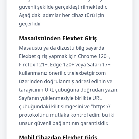
güvenli şekilde gerçekleştirilmektedir.
Aşağıdaki adımlar her cihaz türü için
geçerlidir.
Masaüstünden Elexbet Giriş
Masaüstü ya da dizüstü bilgisayarda
Elexbet giriş yapmak için Chrome 120+,
Firefox 121+, Edge 120+ veya Safari 17+
kullanmanız önerilir. tr.elexbetgir.com
üzerinden doğrulanmış adresi edinin ve
tarayıcının URL çubuğuna doğrudan yazın.
Sayfanın yüklenmesiyle birlikte URL
çubuğundaki kilit simgesini ve "https://"
protokolünü mutlaka kontrol edin; bu iki
unsur güvenli bağlantının garantisidir.
Mobil Cihazdan Elexbet Giriş