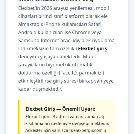
Elexbet'in 2026 arayüz yenilemesi, mobil
cihazları birinci sınıf platform olarak ele
almaktadır. iPhone kullanıcıları Safari,
Android kullanıcıları ise Chrome veya
Samsung Internet aracılığıyla ek uygulama
indirmeksizin tam özellikli
Elexbet giriş
deneyimi yaşayabilmektedir. Mobil
tarayıcıların biyometrik otomatik
doldurma özelliği (Face ID, parmak izi)
etkinleştirilirse giriş süresi birkaç saniyeye
kadar düşmektedir.
Elexbet Giriş — Önemli Uyarı:
Elexbet güncel adresi zaman zaman ağ
kısıtlamaları nedeniyle değişebilmektedir.
Adresler için yalnızca tr.elexbetgir.com'u