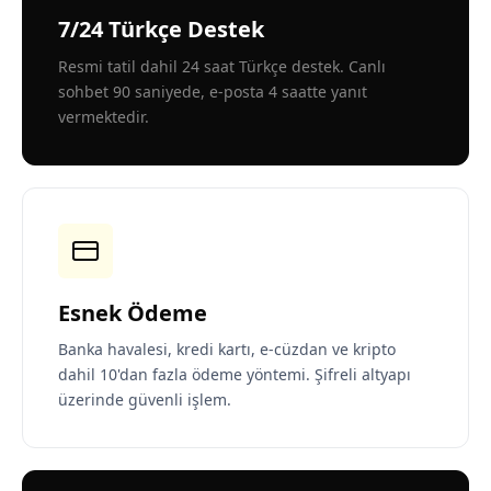
7/24 Türkçe Destek
Resmi tatil dahil 24 saat Türkçe destek. Canlı
sohbet 90 saniyede, e-posta 4 saatte yanıt
vermektedir.
Esnek Ödeme
Banka havalesi, kredi kartı, e-cüzdan ve kripto
dahil 10'dan fazla ödeme yöntemi. Şifreli altyapı
üzerinde güvenli işlem.