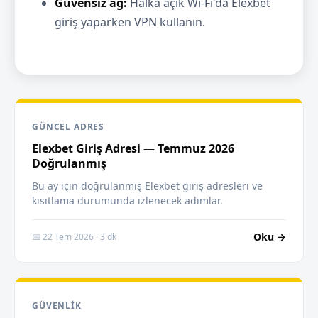
Güvensiz ağ:
Halka açık Wi-Fi'da Elexbet
giriş yaparken VPN kullanın.
GÜNCEL ADRES
Elexbet Giriş Adresi — Temmuz 2026
Doğrulanmış
Bu ay için doğrulanmış Elexbet giriş adresleri ve
kısıtlama durumunda izlenecek adımlar.
Oku →
📅 22 Tem 2026 · 3 dk
GÜVENLIK