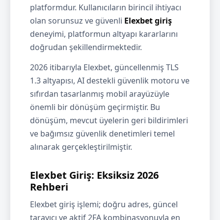
platformdur. Kullanıcıların birincil ihtiyacı
olan sorunsuz ve güvenli
Elexbet giriş
deneyimi, platformun altyapı kararlarını
doğrudan şekillendirmektedir.
2026 itibarıyla Elexbet, güncellenmiş TLS
1.3 altyapısı, AI destekli güvenlik motoru ve
sıfırdan tasarlanmış mobil arayüzüyle
önemli bir dönüşüm geçirmiştir. Bu
dönüşüm, mevcut üyelerin geri bildirimleri
ve bağımsız güvenlik denetimleri temel
alınarak gerçekleştirilmiştir.
Elexbet Giriş: Eksiksiz 2026
Rehberi
Elexbet giriş işlemi; doğru adres, güncel
tarayıcı ve aktif 2FA kombinasyonuyla en