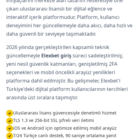
ihtiyaçlarını merkeze alan tasarım felsefesiyle öne
çıkan uluslararası lisanslı bir dijital eğlence ve
interaktif içerik platformudur. Platform, kullanıcı
deneyimini her güncellemeyle daha akıcı, daha hızlı ve
daha güvenli bir seviyeye taşımaktadır.
2026 yılında gerçekleştirilen kapsamlı teknik
güncellemeyle
Elexbet giriş
süreci sadeleştirilmiş;
yeni nesil güvenlik katmanları, genişletilmiş 2FA
seçenekleri ve mobil öncelikli arayüz yenilikleri
platforma dahil edilmiştir. Bu gelişmeler, Elexbet'i
Türkiye'deki dijital platform kullanıcılarının tercihleri
arasında üst sıralara taşımıştır.
Uluslararası lisans güvencesiyle denetimli hizmet
✓
TLS 1.3 ve 256-bit SSL şifreli veri iletimi
✓
iOS ve Android için optimize edilmiş mobil arayüz
✓
7/24 Türkçe canlı destek, 90 saniye ortalama yanıt
✓