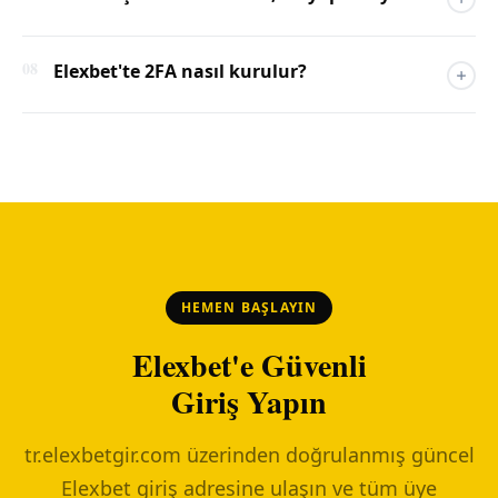
tüm özelliklere erişebilirsiniz.
adres üzerinden Kayıt Ol butonuna tıklayın, formu
doldurun ve e-posta veya SMS doğrulamasını
tamamlayın. Hesabınız hemen aktif olur ve hoş geldin
Elexbet giriş ekranındaki "Şifremi Unuttum"
08
Elexbet'te 2FA nasıl kurulur?
avantajlarına anında kavuşursunuz.
bağlantısına tıklayın. Üyelik e-posta adresinize
sıfırlama bağlantısı gönderilecektir. Bağlantı 15 dakika
geçerlidir. E-posta gelmezse spam klasörünüzü
Elexbet hesabınıza giriş yapın, sağ üstteki profil
kontrol edin; sorun devam ederse Elexbet canlı
menüsünden Güvenlik Ayarları'na gidin ve İki Faktörlü
desteğe başvurun.
Doğrulama seçeneğini aktif hale getirin. SMS veya
authenticator uygulama seçeneklerinden birini tercih
edin. SMS'e kıyasla authenticator uygulaması (Google,
Microsoft) SIM swap saldırılarına karşı çok daha
güvenlidir.
HEMEN BAŞLAYIN
Elexbet'e Güvenli
Giriş Yapın
tr.elexbetgir.com üzerinden doğrulanmış güncel
Elexbet giriş adresine ulaşın ve tüm üye