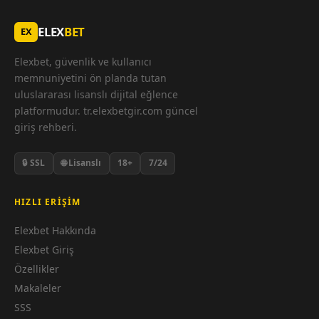
ELEX
BET
EX
Elexbet, güvenlik ve kullanıcı
memnuniyetini ön planda tutan
uluslararası lisanslı dijital eğlence
platformudur. tr.elexbetgir.com güncel
giriş rehberi.
🔒 SSL
🌐 Lisanslı
18+
7/24
HIZLI ERIŞIM
Elexbet Hakkında
Elexbet Giriş
Özellikler
Makaleler
SSS