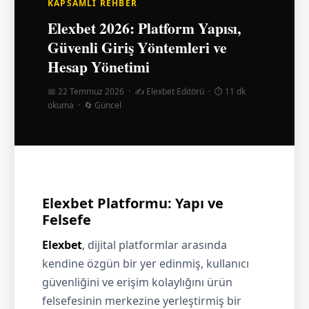
KAPSAMLI REHBER
Elexbet 2026: Platform Yapısı,
Güvenli Giriş Yöntemleri ve
Hesap Yönetimi
📅 22 Temmuz 2026 · ✍ Elexbet Editörü · ⏱ 11 dk
okuma · 🔄 Güncel
Elexbet Platformu: Yapı ve
Felsefe
Elexbet
, dijital platformlar arasında
kendine özgün bir yer edinmiş, kullanıcı
güvenliğini ve erişim kolaylığını ürün
felsefesinin merkezine yerleştirmiş bir