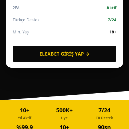
2FA
Aktif
Türkçe Destek
7/24
Min. Yaş
18+
ELEXBET GİRİŞ YAP →
10+
500K+
7/24
Yıl Aktif
Üye
TR Destek
%99.9
10+
90sn