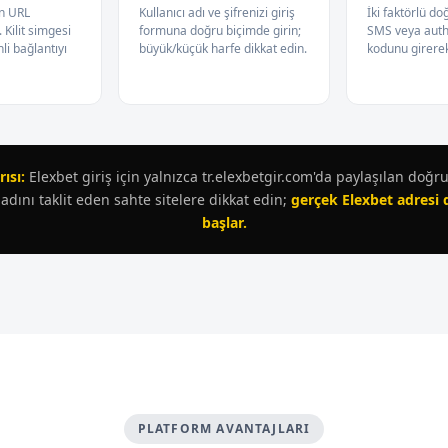
n URL
Kullanıcı adı ve şifrenizi giriş
İki faktörlü d
Kilit simgesi
formuna doğru biçimde girin;
SMS veya auth
nli bağlantıyı
büyük/küçük harfe dikkat edin.
kodunu girere
ısı:
Elexbet giriş için yalnızca tr.elexbetgir.com'da paylaşılan doğr
 adını taklit eden sahte sitelere dikkat edin;
gerçek Elexbet adresi d
başlar.
PLATFORM AVANTAJLARI