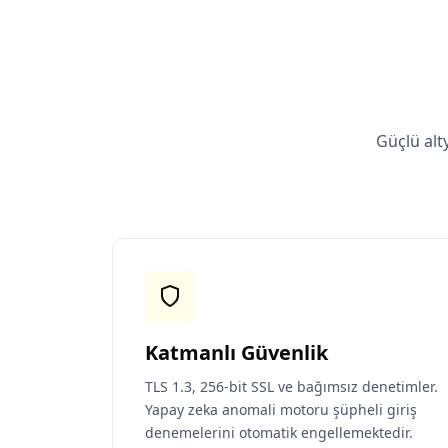
Güçlü alty
Katmanlı Güvenlik
TLS 1.3, 256-bit SSL ve bağımsız denetimler.
Yapay zeka anomali motoru şüpheli giriş
denemelerini otomatik engellemektedir.