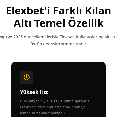
Elexbet'i Farklı Kılan
Altı Temel Özellik
apı ve 2026 güncellemeleriyle Elexbet, kullanıcılarına altı kr
üstün deneyim sunmaktadır.
Yüksek Hız
CDN altyapısıyla %99.9 uptime garantisi.
Elexbet giriş işlemi ortalama 3 saniye
içinde tamamlanmaktadır.