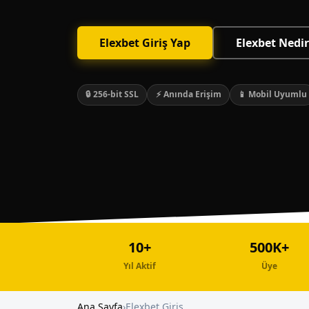
Elexbet Giriş Yap
Elexbet Nedir
🔒 256-bit SSL
⚡ Anında Erişim
📱 Mobil Uyumlu
10+
500K+
Yıl Aktif
Üye
Ana Sayfa
›
Elexbet Giriş