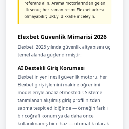
referans alın. Arama motorlarından gelen
ilk sonuç her zaman resmi Elexbet adresi
olmayabilir; URL'yi dikkatle inceleyin.
Elexbet Güvenlik Mimarisi 2026
Elexbet, 2026 yılında güvenlik altyapısını üç
temel alanda güçlendirmiştir:
AI Destekli Giriş Koruması
Elexbet'in yeni nesil güvenlik motoru, her
Elexbet giriş işlemini makine öğrenimi
modelleriyle analiz etmektedir. Sisteme
tanımlanan alışılmış giriş profilinizden
sapma tespit edildiğinde — örneğin farklı
bir coğrafi konum ya da daha önce
kullanılmamış bir cihaz — otomatik olarak