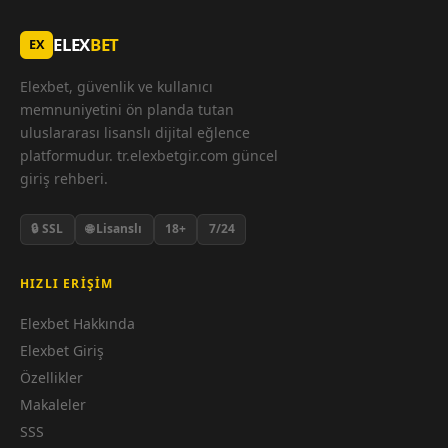
ELEX
BET
EX
Elexbet, güvenlik ve kullanıcı
memnuniyetini ön planda tutan
uluslararası lisanslı dijital eğlence
platformudur. tr.elexbetgir.com güncel
giriş rehberi.
🔒 SSL
🌐 Lisanslı
18+
7/24
HIZLI ERIŞIM
Elexbet Hakkında
Elexbet Giriş
Özellikler
Makaleler
SSS