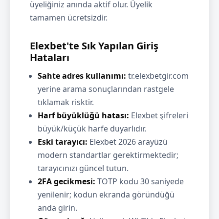
üyeliğiniz anında aktif olur. Üyelik
tamamen ücretsizdir.
Elexbet'te Sık Yapılan Giriş
Hataları
Sahte adres kullanımı:
tr.elexbetgir.com
yerine arama sonuçlarından rastgele
tıklamak risktir.
Harf büyüklüğü hatası:
Elexbet şifreleri
büyük/küçük harfe duyarlıdır.
Eski tarayıcı:
Elexbet 2026 arayüzü
modern standartlar gerektirmektedir;
tarayıcınızı güncel tutun.
2FA gecikmesi:
TOTP kodu 30 saniyede
yenilenir; kodun ekranda göründüğü
anda girin.