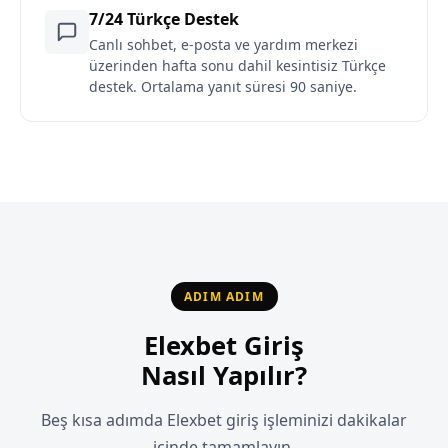
7/24 Türkçe Destek
Canlı sohbet, e-posta ve yardım merkezi
üzerinden hafta sonu dahil kesintisiz Türkçe
destek. Ortalama yanıt süresi 90 saniye.
ADIM ADIM
Elexbet Giriş
Nasıl Yapılır?
Beş kısa adımda Elexbet giriş işleminizi dakikalar
içinde tamamlayın.