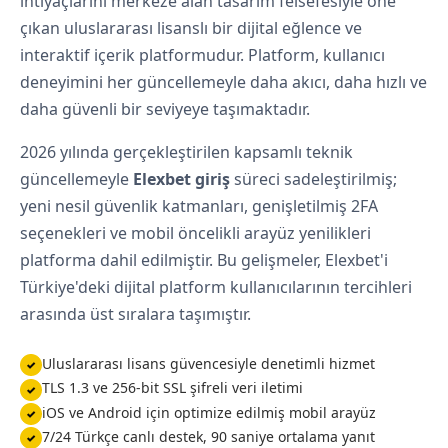
ihtiyaçlarını merkeze alan tasarım felsefesiyle öne
çıkan uluslararası lisanslı bir dijital eğlence ve
interaktif içerik platformudur. Platform, kullanıcı
deneyimini her güncellemeyle daha akıcı, daha hızlı ve
daha güvenli bir seviyeye taşımaktadır.
2026 yılında gerçekleştirilen kapsamlı teknik
güncellemeyle
Elexbet giriş
süreci sadeleştirilmiş;
yeni nesil güvenlik katmanları, genişletilmiş 2FA
seçenekleri ve mobil öncelikli arayüz yenilikleri
platforma dahil edilmiştir. Bu gelişmeler, Elexbet'i
Türkiye'deki dijital platform kullanıcılarının tercihleri
arasında üst sıralara taşımıştır.
Uluslararası lisans güvencesiyle denetimli hizmet
✓
TLS 1.3 ve 256-bit SSL şifreli veri iletimi
✓
iOS ve Android için optimize edilmiş mobil arayüz
✓
7/24 Türkçe canlı destek, 90 saniye ortalama yanıt
✓