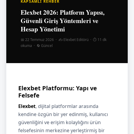
KAPSAMLI REHBER
Elexbet 2026: Platform Yapısı,
Güvenli Giriş Yöntemleri ve
Hesap Yönetimi
📅 22 Temmuz 2026 · ✍ Elexbet Editörü · ⏱ 11 dk
okuma · 🔄 Güncel
Elexbet Platformu: Yapı ve
Felsefe
Elexbet
, dijital platformlar arasında
kendine özgün bir yer edinmiş, kullanıcı
güvenliğini ve erişim kolaylığını ürün
felsefesinin merkezine yerleştirmiş bir