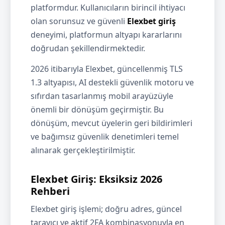
platformdur. Kullanıcıların birincil ihtiyacı
olan sorunsuz ve güvenli
Elexbet giriş
deneyimi, platformun altyapı kararlarını
doğrudan şekillendirmektedir.
2026 itibarıyla Elexbet, güncellenmiş TLS
1.3 altyapısı, AI destekli güvenlik motoru ve
sıfırdan tasarlanmış mobil arayüzüyle
önemli bir dönüşüm geçirmiştir. Bu
dönüşüm, mevcut üyelerin geri bildirimleri
ve bağımsız güvenlik denetimleri temel
alınarak gerçekleştirilmiştir.
Elexbet Giriş: Eksiksiz 2026
Rehberi
Elexbet giriş işlemi; doğru adres, güncel
tarayıcı ve aktif 2FA kombinasyonuyla en