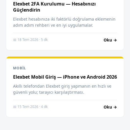
Elexbet 2FA Kurulumu — Hesabınızı
Güçlendirin
Elexbet hesabınıza iki faktörlü doğrulama eklemenin
adım adım rehberi ve en iyi uygulamalar.
Oku →
📅 18 Tem 2026 · 5 dk
MOBIL
Elexbet Mobil Giriş — iPhone ve Android 2026
Akıllı telefondan Elexbet giriş yapmanın en hızlı ve
güvenli yolu; tarayıcı karşılaştırması.
Oku →
📅 15 Tem 2026 · 4 dk