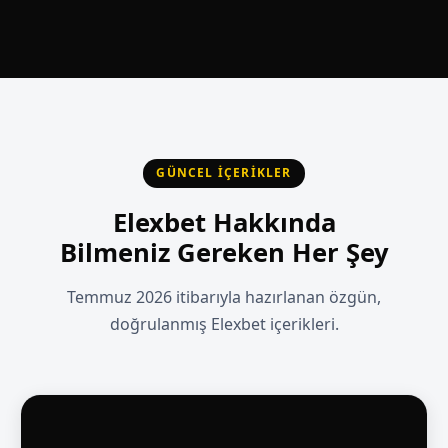
GÜNCEL İÇERIKLER
Elexbet Hakkında
Bilmeniz Gereken Her Şey
Temmuz 2026 itibarıyla hazırlanan özgün,
doğrulanmış Elexbet içerikleri.