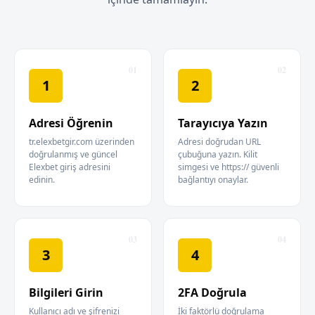
1
2
Adresi Öğrenin
Tarayıcıya Yazın
tr.elexbetgir.com üzerinden
Adresi doğrudan URL
doğrulanmış ve güncel
çubuğuna yazın. Kilit
Elexbet giriş adresini
simgesi ve https:// güvenli
edinin.
bağlantıyı onaylar.
3
4
Bilgileri Girin
2FA Doğrula
Kullanıcı adı ve şifrenizi
İki faktörlü doğrulama