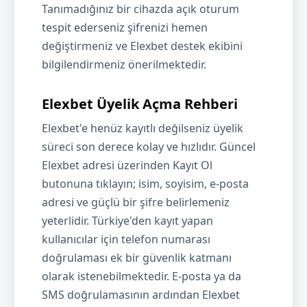
Tanımadığınız bir cihazda açık oturum
tespit ederseniz şifrenizi hemen
değiştirmeniz ve Elexbet destek ekibini
bilgilendirmeniz önerilmektedir.
Elexbet Üyelik Açma Rehberi
Elexbet'e henüz kayıtlı değilseniz üyelik
süreci son derece kolay ve hızlıdır. Güncel
Elexbet adresi üzerinden Kayıt Ol
butonuna tıklayın; isim, soyisim, e-posta
adresi ve güçlü bir şifre belirlemeniz
yeterlidir. Türkiye'den kayıt yapan
kullanıcılar için telefon numarası
doğrulaması ek bir güvenlik katmanı
olarak istenebilmektedir. E-posta ya da
SMS doğrulamasının ardından Elexbet