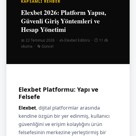
KAPSAMLI REHBER
Elexbet 2026: Platform Yapısı,
Güvenli Giriş Yöntemleri ve
Hesap Yönetimi
📅 22 Temmuz 2026 · ✍ Elexbet Editörü · ⏱ 11 dk
okuma · 🔄 Güncel
Elexbet Platformu: Yapı ve
Felsefe
Elexbet
, dijital platformlar arasında
kendine özgün bir yer edinmiş, kullanıcı
güvenliğini ve erişim kolaylığını ürün
felsefesinin merkezine yerleştirmiş bir