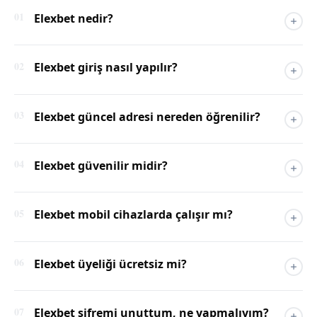
01
Elexbet nedir?
Elexbet, uluslararası lisans kapsamında faaliyet
02
Elexbet giriş nasıl yapılır?
gösteren, Türk kullanıcılara tam Türkçe arayüz ve 7/24
destek sunan dijital eğlence ve interaktif içerik
platformudur. Güvenlik odaklı altyapısı ve kesintisiz
tr.elexbetgir.com üzerinden doğrulanmış güncel
03
Elexbet güncel adresi nereden öğrenilir?
erişim altyapısıyla kullanıcı memnuniyetini öncelikli
Elexbet giriş adresini edinin. Adresi tarayıcınıza
hedef olarak benimseyen Elexbet, yıllar içinde güçlü
doğrudan yazın; URL'de kilit simgesi ve "https://"
bir üye tabanı oluşturmuştur.
olduğunu doğrulayın. Kullanıcı adı ve şifrenizi giriş
Elexbet güncel giriş adresi için tr.elexbetgir.com
04
Elexbet güvenilir midir?
formuna girin, Giriş butonuna tıklayın. 2FA aktifse
sayfasını düzenli olarak takip edin. Adres değişiklikleri
SMS ya da authenticator kodunuzu da girerek işlemi
anlık olarak güncellenmektedir. Arama motorlarından
tamamlayın.
ulaşılan sonuçlar her zaman resmi adres
Evet. Elexbet, uluslararası lisans çerçevesinde faaliyet
05
Elexbet mobil cihazlarda çalışır mı?
olmayabileceğinden, doğrulama için bu sayfayı
göstermekte olup bağımsız güvenlik denetimlerinden
kullanın ve adresi tarayıcınızda yer imi olarak
geçmektedir. 256-bit SSL şifreleme, TLS 1.3 protokolü
kaydedin.
ve yapay zeka destekli anomali tespiti, platformun
Evet. Elexbet'in 2026'da yenilenen duyarlı (responsive)
06
Elexbet üyeliği ücretsiz mi?
güvenlik standartlarını yüksek tutmaktadır.
arayüzü iOS ve Android'in tüm güncel sürümlerinde
sorunsuz çalışmaktadır. Ek uygulama indirmeye gerek
kalmadan mobil tarayıcıdan Elexbet giriş yapabilir,
Evet, Elexbet üyeliği tamamen ücretsizdir. Güncel
07
Elexbet şifremi unuttum, ne yapmalıyım?