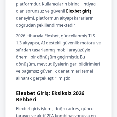
platformdur. Kullanıcıların birincil ihtiyacı
olan sorunsuz ve güvenli
Elexbet giriş
deneyimi, platformun altyapı kararlarını
doğrudan şekillendirmektedir.
2026 itibarıyla Elexbet, güncellenmiş TLS
1.3 altyapısı, AI destekli güvenlik motoru ve
sıfırdan tasarlanmış mobil arayüzüyle
önemli bir dönüşüm geçirmiştir. Bu
dönüşüm, mevcut üyelerin geri bildirimleri
ve bağımsız güvenlik denetimleri temel
alınarak gerçekleştirilmiştir.
Elexbet Giriş: Eksiksiz 2026
Rehberi
Elexbet giriş işlemi; doğru adres, güncel
tarayıcı ve aktif 2FA kombinasyonuyla en