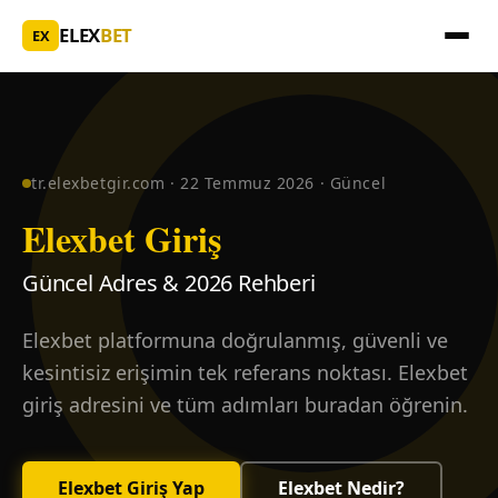
ELEX
BET
EX
tr.elexbetgir.com · 22 Temmuz 2026 · Güncel
Elexbet Giriş
Güncel Adres & 2026 Rehberi
Elexbet platformuna doğrulanmış, güvenli ve
kesintisiz erişimin tek referans noktası. Elexbet
giriş adresini ve tüm adımları buradan öğrenin.
Elexbet Giriş Yap
Elexbet Nedir?