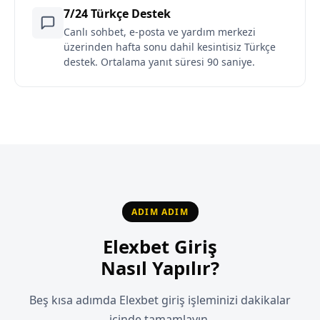
7/24 Türkçe Destek
Canlı sohbet, e-posta ve yardım merkezi
üzerinden hafta sonu dahil kesintisiz Türkçe
destek. Ortalama yanıt süresi 90 saniye.
ADIM ADIM
Elexbet Giriş
Nasıl Yapılır?
Beş kısa adımda Elexbet giriş işleminizi dakikalar
içinde tamamlayın.