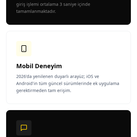
giriş işlemi ortalama 3 saniye içinde
tamamlanmaktadır.
Mobil Deneyim
2026'da yenilenen duyarlı arayüz; iOS ve
Android'in tüm güncel sürümlerinde ek uygulama
gerektirmeden tam erişim.