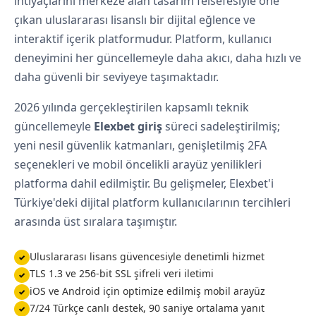
ihtiyaçlarını merkeze alan tasarım felsefesiyle öne
çıkan uluslararası lisanslı bir dijital eğlence ve
interaktif içerik platformudur. Platform, kullanıcı
deneyimini her güncellemeyle daha akıcı, daha hızlı ve
daha güvenli bir seviyeye taşımaktadır.
2026 yılında gerçekleştirilen kapsamlı teknik
güncellemeyle
Elexbet giriş
süreci sadeleştirilmiş;
yeni nesil güvenlik katmanları, genişletilmiş 2FA
seçenekleri ve mobil öncelikli arayüz yenilikleri
platforma dahil edilmiştir. Bu gelişmeler, Elexbet'i
Türkiye'deki dijital platform kullanıcılarının tercihleri
arasında üst sıralara taşımıştır.
Uluslararası lisans güvencesiyle denetimli hizmet
✓
TLS 1.3 ve 256-bit SSL şifreli veri iletimi
✓
iOS ve Android için optimize edilmiş mobil arayüz
✓
7/24 Türkçe canlı destek, 90 saniye ortalama yanıt
✓