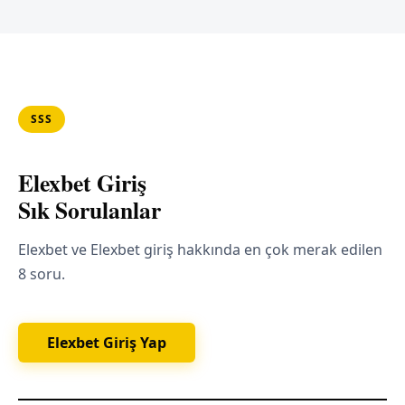
SSS
Elexbet Giriş
Sık Sorulanlar
Elexbet ve Elexbet giriş hakkında en çok merak edilen
8 soru.
Elexbet Giriş Yap