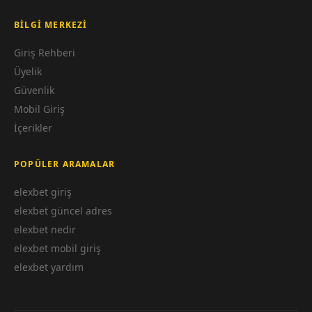
BILGI MERKEZI
Giriş Rehberi
Üyelik
Güvenlik
Mobil Giriş
İçerikler
POPÜLER ARAMALAR
elexbet giriş
elexbet güncel adres
elexbet nedir
elexbet mobil giriş
elexbet yardım