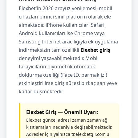
Elexbet'in 2026 arayüz yenilemesi, mobil
cihazları birinci sınıf platform olarak ele
almaktadır. iPhone kullanıcıları Safari,
Android kullanıcıları ise Chrome veya
Samsung Internet aracılığıyla ek uygulama
indirmeksizin tam özellikli
Elexbet giriş
deneyimi yaşayabilmektedir. Mobil
tarayıcıların biyometrik otomatik
doldurma özelliği (Face ID, parmak izi)
etkinleştirilirse giriş süresi birkaç saniyeye
kadar düşmektedir.
Elexbet Giriş — Önemli Uyarı:
Elexbet güncel adresi zaman zaman ağ
kısıtlamaları nedeniyle değişebilmektedir.
Adresler için yalnızca tr.elexbetgir.com'u