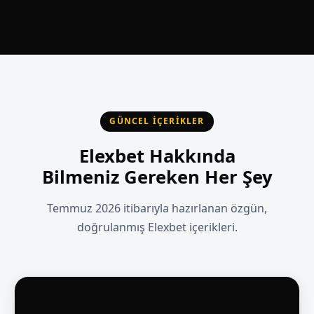
GÜNCEL İÇERIKLER
Elexbet Hakkında
Bilmeniz Gereken Her Şey
Temmuz 2026 itibarıyla hazırlanan özgün,
doğrulanmış Elexbet içerikleri.