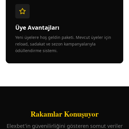
Üye Avantajları
Yeni üyelere hoş geldin paketi. Mevcut üyeler için
reload, sadakat ve sezon kampanyalarıyla
ödüllendirme sistemi.
Rakamlar Konuşuyor
Elexbet'in güvenilirliğini gösteren somut veriler