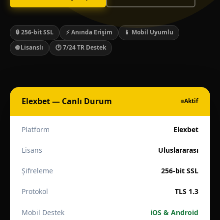
🔒 256-bit SSL
⚡ Anında Erişim
📱 Mobil Uyumlu
🌐 Lisanslı
🕐 7/24 TR Destek
Elexbet — Canlı Durum
Aktif
Platform
Elexbet
Lisans
Uluslararası
Şifreleme
256-bit SSL
Protokol
TLS 1.3
Mobil Destek
iOS & Android