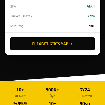
2FA
Aktif
Türkçe Destek
7/24
Min. Yaş
18+
ELEXBET GİRİŞ YAP →
10+
500K+
7/24
Yıl Aktif
Üye
TR Destek
%99.9
10+
90sn