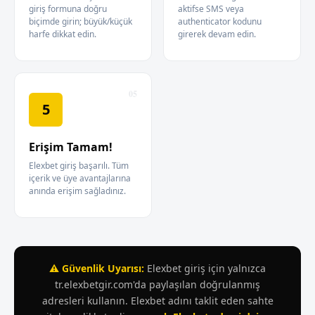
giriş formuna doğru
aktifse SMS veya
biçimde girin; büyük/küçük
authenticator kodunu
harfe dikkat edin.
girerek devam edin.
5
Erişim Tamam!
Elexbet giriş başarılı. Tüm
içerik ve üye avantajlarına
anında erişim sağladınız.
⚠ Güvenlik Uyarısı:
Elexbet giriş için yalnızca
tr.elexbetgir.com'da paylaşılan doğrulanmış
adresleri kullanın. Elexbet adını taklit eden sahte