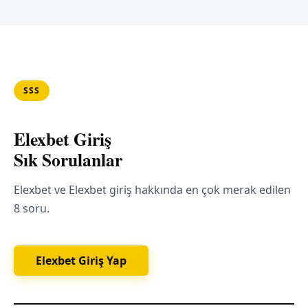
SSS
Elexbet Giriş
Sık Sorulanlar
Elexbet ve Elexbet giriş hakkında en çok merak edilen
8 soru.
Elexbet Giriş Yap