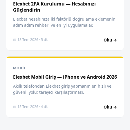
Elexbet 2FA Kurulumu — Hesabınızı
Güçlendirin
Elexbet hesabınıza iki faktörlü doğrulama eklemenin
adım adım rehberi ve en iyi uygulamalar.
Oku →
📅 18 Tem 2026 · 5 dk
MOBIL
Elexbet Mobil Giriş — iPhone ve Android 2026
Akıllı telefondan Elexbet giriş yapmanın en hızlı ve
güvenli yolu; tarayıcı karşılaştırması.
Oku →
📅 15 Tem 2026 · 4 dk