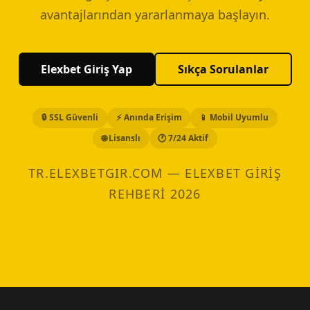
avantajlarından yararlanmaya başlayın.
Elexbet Giriş Yap
Sıkça Sorulanlar
🔒 SSL Güvenli
⚡ Anında Erişim
📱 Mobil Uyumlu
🌐 Lisanslı
🕐 7/24 Aktif
TR.ELEXBETGIR.COM — ELEXBET GİRİŞ
REHBERİ 2026