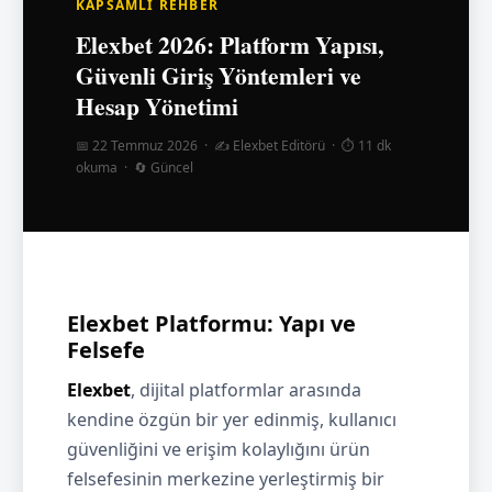
KAPSAMLI REHBER
Elexbet 2026: Platform Yapısı,
Güvenli Giriş Yöntemleri ve
Hesap Yönetimi
📅 22 Temmuz 2026 · ✍ Elexbet Editörü · ⏱ 11 dk
okuma · 🔄 Güncel
Elexbet Platformu: Yapı ve
Felsefe
Elexbet
, dijital platformlar arasında
kendine özgün bir yer edinmiş, kullanıcı
güvenliğini ve erişim kolaylığını ürün
felsefesinin merkezine yerleştirmiş bir