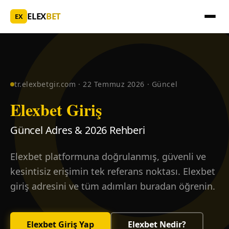
ELEX
BET
EX
tr.elexbetgir.com · 22 Temmuz 2026 · Güncel
Elexbet Giriş
Güncel Adres & 2026 Rehberi
Elexbet platformuna doğrulanmış, güvenli ve
kesintisiz erişimin tek referans noktası. Elexbet
giriş adresini ve tüm adımları buradan öğrenin.
Elexbet Giriş Yap
Elexbet Nedir?