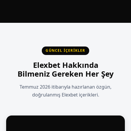
GÜNCEL İÇERIKLER
Elexbet Hakkında
Bilmeniz Gereken Her Şey
Temmuz 2026 itibarıyla hazırlanan özgün,
doğrulanmış Elexbet içerikleri.