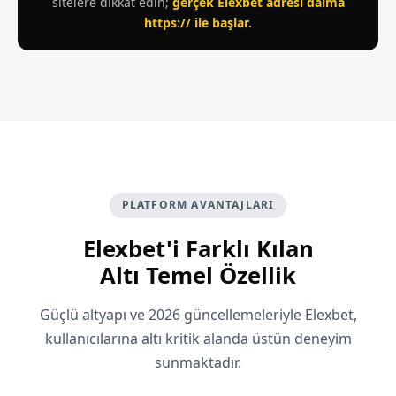
sitelere dikkat edin;
gerçek Elexbet adresi daima
https:// ile başlar.
PLATFORM AVANTAJLARI
Elexbet'i Farklı Kılan
Altı Temel Özellik
Güçlü altyapı ve 2026 güncellemeleriyle Elexbet,
kullanıcılarına altı kritik alanda üstün deneyim
sunmaktadır.