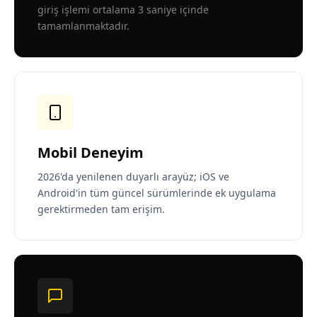
giriş işlemi ortalama 3 saniye içinde
tamamlanmaktadır.
Mobil Deneyim
2026'da yenilenen duyarlı arayüz; iOS ve
Android'in tüm güncel sürümlerinde ek uygulama
gerektirmeden tam erişim.