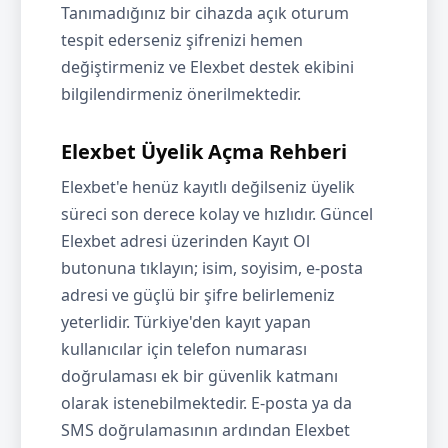
Tanımadığınız bir cihazda açık oturum
tespit ederseniz şifrenizi hemen
değiştirmeniz ve Elexbet destek ekibini
bilgilendirmeniz önerilmektedir.
Elexbet Üyelik Açma Rehberi
Elexbet'e henüz kayıtlı değilseniz üyelik
süreci son derece kolay ve hızlıdır. Güncel
Elexbet adresi üzerinden Kayıt Ol
butonuna tıklayın; isim, soyisim, e-posta
adresi ve güçlü bir şifre belirlemeniz
yeterlidir. Türkiye'den kayıt yapan
kullanıcılar için telefon numarası
doğrulaması ek bir güvenlik katmanı
olarak istenebilmektedir. E-posta ya da
SMS doğrulamasının ardından Elexbet