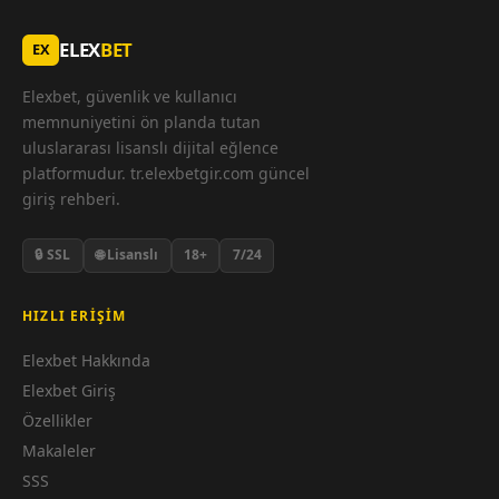
ELEX
BET
EX
Elexbet, güvenlik ve kullanıcı
memnuniyetini ön planda tutan
uluslararası lisanslı dijital eğlence
platformudur. tr.elexbetgir.com güncel
giriş rehberi.
🔒 SSL
🌐 Lisanslı
18+
7/24
HIZLI ERIŞIM
Elexbet Hakkında
Elexbet Giriş
Özellikler
Makaleler
SSS