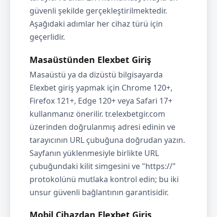
güvenli şekilde gerçekleştirilmektedir.
Aşağıdaki adımlar her cihaz türü için
geçerlidir.
Masaüstünden Elexbet Giriş
Masaüstü ya da dizüstü bilgisayarda
Elexbet giriş yapmak için Chrome 120+,
Firefox 121+, Edge 120+ veya Safari 17+
kullanmanız önerilir. tr.elexbetgir.com
üzerinden doğrulanmış adresi edinin ve
tarayıcının URL çubuğuna doğrudan yazın.
Sayfanın yüklenmesiyle birlikte URL
çubuğundaki kilit simgesini ve "https://"
protokolünü mutlaka kontrol edin; bu iki
unsur güvenli bağlantının garantisidir.
Mobil Cihazdan Elexbet Giriş