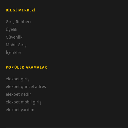
BILGI MERKEZI
Giriş Rehberi
Üyelik
Güvenlik
Mobil Giriş
İçerikler
POPÜLER ARAMALAR
elexbet giriş
elexbet güncel adres
elexbet nedir
elexbet mobil giriş
elexbet yardım