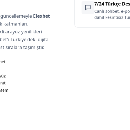
7/24 Türkçe De
Canlı sohbet, e-p
k güncellemeyle
Elexbet
dahil kesintisiz T
ik katmanları,
li arayüz yenilikleri
et'i Türkiye'deki dijital
t sıralara taşımıştır.
met
yüz
nıt
ntemi