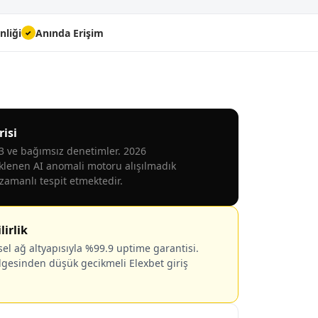
nliği
Anında Erişim
✓
isi
.3 ve bağımsız denetimler. 2026
klenen AI anomali motoru alışılmadık
 zamanlı tespit etmektedir.
lirlik
el ağ altyapısıyla %99.9 uptime garantisi.
lgesinden düşük gecikmeli Elexbet giriş