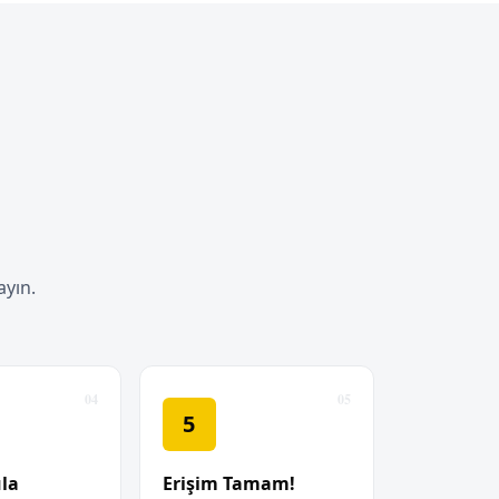
ayın.
5
la
Erişim Tamam!