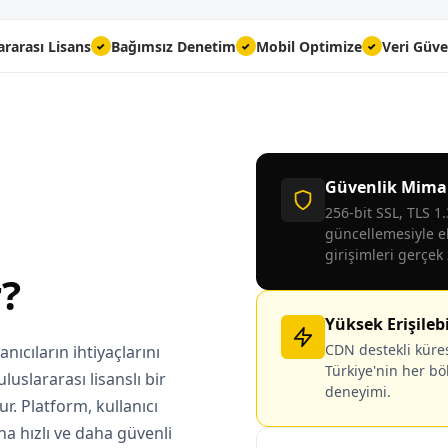
ararası Lisans
Bağımsız Denetim
Mobil Optimize
Veri Güve
✓
✓
✓
Güvenlik Mimar
256-bit SSL, TLS 1
güncellemesiyle e
girişimleri gerçek
?
Yüksek Erişilebi
CDN destekli küres
anıcıların ihtiyaçlarını
Türkiye'nin her bö
uslararası lisanslı bir
deneyimi.
ur. Platform, kullanıcı
a hızlı ve daha güvenli