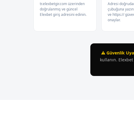
tr.elexbetgir.com üzerinden
Adresi doğruda
doğrulanmış ve güncel
çubuğuna yazın. 
Elexbet giriş adresini edinin.
ve https:// güve
onaylar.
⚠ Güvenlik Uyar
kullanın. Elexbet