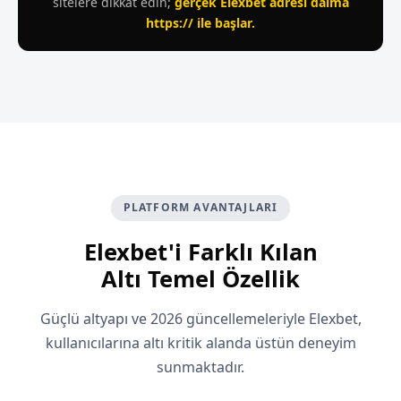
sitelere dikkat edin;
gerçek Elexbet adresi daima
https:// ile başlar.
PLATFORM AVANTAJLARI
Elexbet'i Farklı Kılan
Altı Temel Özellik
Güçlü altyapı ve 2026 güncellemeleriyle Elexbet,
kullanıcılarına altı kritik alanda üstün deneyim
sunmaktadır.