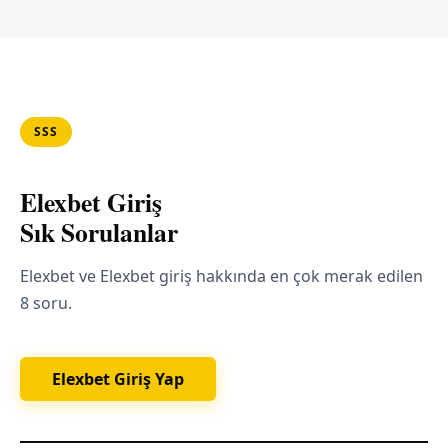
SSS
Elexbet Giriş
Sık Sorulanlar
Elexbet ve Elexbet giriş hakkında en çok merak edilen
8 soru.
Elexbet Giriş Yap