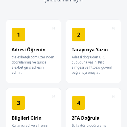
1
2
Adresi Öğrenin
Tarayıcıya Yazın
tr.elexbetgir.com üzerinden
Adresi doğrudan URL
doğrulanmış ve güncel
çubuğuna yazın. Kilit
Elexbet giriş adresini
simgesi ve https:// güvenli
edinin.
bağlantıyı onaylar.
3
4
Bilgileri Girin
2FA Doğrula
Kullanıcı adı ve şifrenizi
İki faktörlü doğrulama