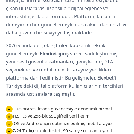
ihtiyaçlarını merkeze alan tasarım felsefesiyle öne
çıkan uluslararası lisanslı bir dijital eğlence ve
interaktif içerik platformudur. Platform, kullanıcı
deneyimini her güncellemeyle daha akıcı, daha hızlı ve
daha güvenli bir seviyeye taşımaktadır.
2026 yılında gerçekleştirilen kapsamlı teknik
güncellemeyle
Elexbet giriş
süreci sadeleştirilmiş;
yeni nesil güvenlik katmanları, genişletilmiş 2FA
seçenekleri ve mobil öncelikli arayüz yenilikleri
platforma dahil edilmiştir. Bu gelişmeler, Elexbet'i
Türkiye'deki dijital platform kullanıcılarının tercihleri
arasında üst sıralara taşımıştır.
Uluslararası lisans güvencesiyle denetimli hizmet
✓
TLS 1.3 ve 256-bit SSL şifreli veri iletimi
✓
iOS ve Android için optimize edilmiş mobil arayüz
✓
7/24 Türkçe canlı destek, 90 saniye ortalama yanıt
✓