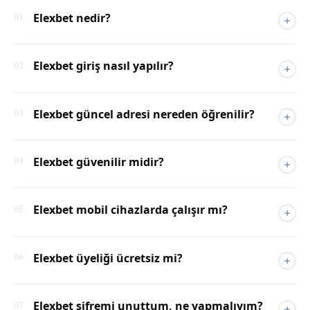
01
Elexbet nedir?
Elexbet, uluslararası lisans kapsamında faaliyet
02
Elexbet giriş nasıl yapılır?
gösteren, Türk kullanıcılara tam Türkçe arayüz ve 7/24
destek sunan dijital eğlence ve interaktif içerik
platformudur. Güvenlik odaklı altyapısı ve kesintisiz
tr.elexbetgir.com üzerinden doğrulanmış güncel
03
Elexbet güncel adresi nereden öğrenilir?
erişim altyapısıyla kullanıcı memnuniyetini öncelikli
Elexbet giriş adresini edinin. Adresi tarayıcınıza
hedef olarak benimseyen Elexbet, yıllar içinde güçlü
doğrudan yazın; URL'de kilit simgesi ve "https://"
bir üye tabanı oluşturmuştur.
olduğunu doğrulayın. Kullanıcı adı ve şifrenizi giriş
Elexbet güncel giriş adresi için tr.elexbetgir.com
04
Elexbet güvenilir midir?
formuna girin, Giriş butonuna tıklayın. 2FA aktifse
sayfasını düzenli olarak takip edin. Adres değişiklikleri
SMS ya da authenticator kodunuzu da girerek işlemi
anlık olarak güncellenmektedir. Arama motorlarından
tamamlayın.
ulaşılan sonuçlar her zaman resmi adres
Evet. Elexbet, uluslararası lisans çerçevesinde faaliyet
05
Elexbet mobil cihazlarda çalışır mı?
olmayabileceğinden, doğrulama için bu sayfayı
göstermekte olup bağımsız güvenlik denetimlerinden
kullanın ve adresi tarayıcınızda yer imi olarak
geçmektedir. 256-bit SSL şifreleme, TLS 1.3 protokolü
kaydedin.
ve yapay zeka destekli anomali tespiti, platformun
Evet. Elexbet'in 2026'da yenilenen duyarlı (responsive)
06
Elexbet üyeliği ücretsiz mi?
güvenlik standartlarını yüksek tutmaktadır.
arayüzü iOS ve Android'in tüm güncel sürümlerinde
sorunsuz çalışmaktadır. Ek uygulama indirmeye gerek
kalmadan mobil tarayıcıdan Elexbet giriş yapabilir,
Evet, Elexbet üyeliği tamamen ücretsizdir. Güncel
07
Elexbet şifremi unuttum, ne yapmalıyım?