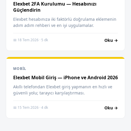
Elexbet 2FA Kurulumu — Hesabınızı
Güçlendirin
Elexbet hesabınıza iki faktörlü doğrulama eklemenin
adım adım rehberi ve en iyi uygulamalar.
Oku →
📅 18 Tem 2026 · 5 dk
MOBIL
Elexbet Mobil Giriş — iPhone ve Android 2026
Akıllı telefondan Elexbet giriş yapmanın en hızlı ve
güvenli yolu; tarayıcı karşılaştırması.
Oku →
📅 15 Tem 2026 · 4 dk