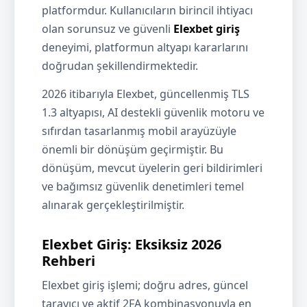
platformdur. Kullanıcıların birincil ihtiyacı
olan sorunsuz ve güvenli
Elexbet giriş
deneyimi, platformun altyapı kararlarını
doğrudan şekillendirmektedir.
2026 itibarıyla Elexbet, güncellenmiş TLS
1.3 altyapısı, AI destekli güvenlik motoru ve
sıfırdan tasarlanmış mobil arayüzüyle
önemli bir dönüşüm geçirmiştir. Bu
dönüşüm, mevcut üyelerin geri bildirimleri
ve bağımsız güvenlik denetimleri temel
alınarak gerçekleştirilmiştir.
Elexbet Giriş: Eksiksiz 2026
Rehberi
Elexbet giriş işlemi; doğru adres, güncel
tarayıcı ve aktif 2FA kombinasyonuyla en