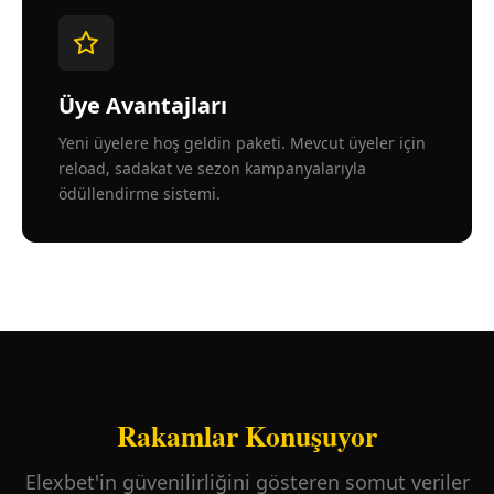
Üye Avantajları
Yeni üyelere hoş geldin paketi. Mevcut üyeler için
reload, sadakat ve sezon kampanyalarıyla
ödüllendirme sistemi.
Rakamlar Konuşuyor
Elexbet'in güvenilirliğini gösteren somut veriler