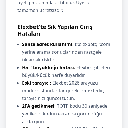
üyeliğiniz anında aktif olur. Üyelik
tamamen ücretsizdir.
Elexbet'te Sık Yapılan Giriş
Hataları
Sahte adres kullanımı:
tr.elexbetgir.com
yerine arama sonuçlarından rastgele
tıklamak risktir.
Harf büyüklüğü hatası:
Elexbet şifreleri
büyük/küçük harfe duyarlıdır.
Eski tarayıcı:
Elexbet 2026 arayüzü
modern standartlar gerektirmektedir;
tarayıcınızı güncel tutun.
2FA gecikmesi:
TOTP kodu 30 saniyede
yenilenir; kodun ekranda göründüğü
anda girin.