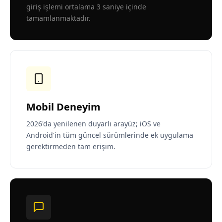
giriş işlemi ortalama 3 saniye içinde
tamamlanmaktadır.
Mobil Deneyim
2026'da yenilenen duyarlı arayüz; iOS ve
Android'in tüm güncel sürümlerinde ek uygulama
gerektirmeden tam erişim.