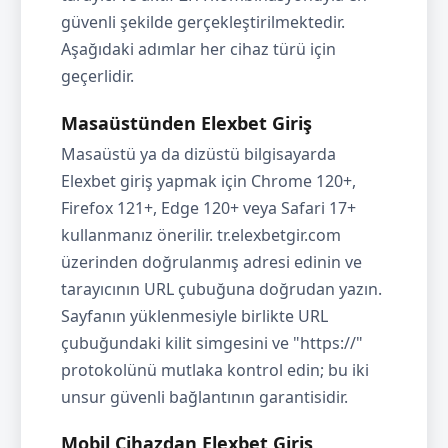
güvenli şekilde gerçekleştirilmektedir.
Aşağıdaki adımlar her cihaz türü için
geçerlidir.
Masaüstünden Elexbet Giriş
Masaüstü ya da dizüstü bilgisayarda
Elexbet giriş yapmak için Chrome 120+,
Firefox 121+, Edge 120+ veya Safari 17+
kullanmanız önerilir. tr.elexbetgir.com
üzerinden doğrulanmış adresi edinin ve
tarayıcının URL çubuğuna doğrudan yazın.
Sayfanın yüklenmesiyle birlikte URL
çubuğundaki kilit simgesini ve "https://"
protokolünü mutlaka kontrol edin; bu iki
unsur güvenli bağlantının garantisidir.
Mobil Cihazdan Elexbet Giriş