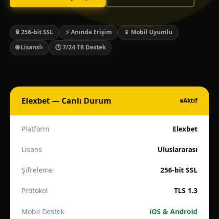
🔒 256-bit SSL
⚡ Anında Erişim
📱 Mobil Uyumlu
🌐 Lisanslı
🕐 7/24 TR Destek
Elexbet — Canlı Durum
Aktif
Platform
Elexbet
Lisans
Uluslararası
Şifreleme
256-bit SSL
Protokol
TLS 1.3
Mobil Destek
iOS & Android