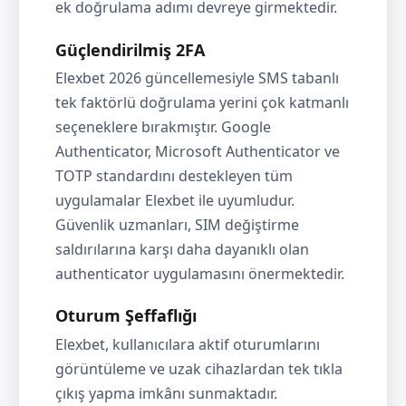
ek doğrulama adımı devreye girmektedir.
Güçlendirilmiş 2FA
Elexbet 2026 güncellemesiyle SMS tabanlı
tek faktörlü doğrulama yerini çok katmanlı
seçeneklere bırakmıştır. Google
Authenticator, Microsoft Authenticator ve
TOTP standardını destekleyen tüm
uygulamalar Elexbet ile uyumludur.
Güvenlik uzmanları, SIM değiştirme
saldırılarına karşı daha dayanıklı olan
authenticator uygulamasını önermektedir.
Oturum Şeffaflığı
Elexbet, kullanıcılara aktif oturumlarını
görüntüleme ve uzak cihazlardan tek tıkla
çıkış yapma imkânı sunmaktadır.