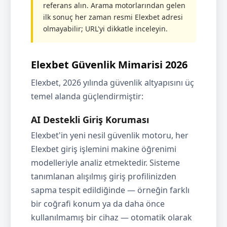
referans alın. Arama motorlarından gelen
ilk sonuç her zaman resmi Elexbet adresi
olmayabilir; URL'yi dikkatle inceleyin.
Elexbet Güvenlik Mimarisi 2026
Elexbet, 2026 yılında güvenlik altyapısını üç
temel alanda güçlendirmiştir:
AI Destekli Giriş Koruması
Elexbet'in yeni nesil güvenlik motoru, her
Elexbet giriş işlemini makine öğrenimi
modelleriyle analiz etmektedir. Sisteme
tanımlanan alışılmış giriş profilinizden
sapma tespit edildiğinde — örneğin farklı
bir coğrafi konum ya da daha önce
kullanılmamış bir cihaz — otomatik olarak