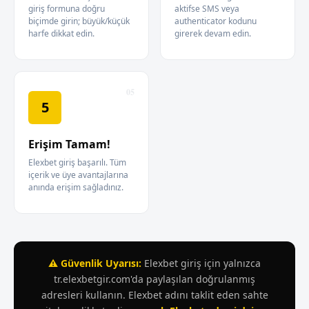
giriş formuna doğru
aktifse SMS veya
biçimde girin; büyük/küçük
authenticator kodunu
harfe dikkat edin.
girerek devam edin.
5
Erişim Tamam!
Elexbet giriş başarılı. Tüm
içerik ve üye avantajlarına
anında erişim sağladınız.
⚠ Güvenlik Uyarısı:
Elexbet giriş için yalnızca
tr.elexbetgir.com'da paylaşılan doğrulanmış
adresleri kullanın. Elexbet adını taklit eden sahte