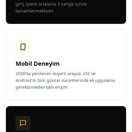
giriş işlemi ortalama 3 saniye içinde
tamamlanmaktadır.
Mobil Deneyim
2026'da yenilenen duyarlı arayüz; iOS ve
Android'in tüm güncel sürümlerinde ek uygulama
gerektirmeden tam erişim.