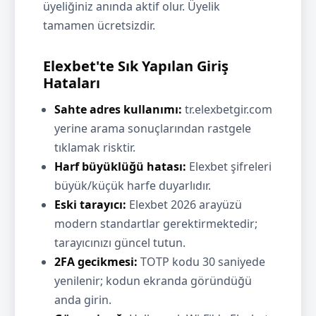
üyeliğiniz anında aktif olur. Üyelik
tamamen ücretsizdir.
Elexbet'te Sık Yapılan Giriş
Hataları
Sahte adres kullanımı:
tr.elexbetgir.com
yerine arama sonuçlarından rastgele
tıklamak risktir.
Harf büyüklüğü hatası:
Elexbet şifreleri
büyük/küçük harfe duyarlıdır.
Eski tarayıcı:
Elexbet 2026 arayüzü
modern standartlar gerektirmektedir;
tarayıcınızı güncel tutun.
2FA gecikmesi:
TOTP kodu 30 saniyede
yenilenir; kodun ekranda göründüğü
anda girin.