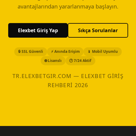
avantajlarından yararlanmaya başlayın.
Elexbet Giriş Yap
Sıkça Sorulanlar
🔒 SSL Güvenli
⚡ Anında Erişim
📱 Mobil Uyumlu
🌐 Lisanslı
🕐 7/24 Aktif
TR.ELEXBETGIR.COM — ELEXBET GİRİŞ
REHBERİ 2026