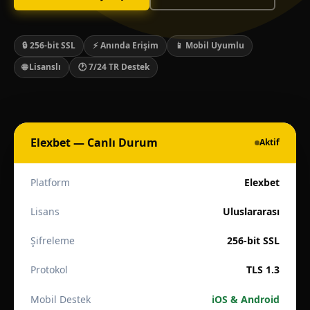
🔒 256-bit SSL
⚡ Anında Erişim
📱 Mobil Uyumlu
🌐 Lisanslı
🕐 7/24 TR Destek
Elexbet — Canlı Durum
Aktif
Platform
Elexbet
Lisans
Uluslararası
Şifreleme
256-bit SSL
Protokol
TLS 1.3
Mobil Destek
iOS & Android