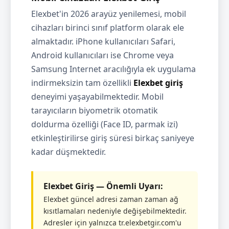
Elexbet'in 2026 arayüz yenilemesi, mobil
cihazları birinci sınıf platform olarak ele
almaktadır. iPhone kullanıcıları Safari,
Android kullanıcıları ise Chrome veya
Samsung Internet aracılığıyla ek uygulama
indirmeksizin tam özellikli
Elexbet giriş
deneyimi yaşayabilmektedir. Mobil
tarayıcıların biyometrik otomatik
doldurma özelliği (Face ID, parmak izi)
etkinleştirilirse giriş süresi birkaç saniyeye
kadar düşmektedir.
Elexbet Giriş — Önemli Uyarı:
Elexbet güncel adresi zaman zaman ağ
kısıtlamaları nedeniyle değişebilmektedir.
Adresler için yalnızca tr.elexbetgir.com'u