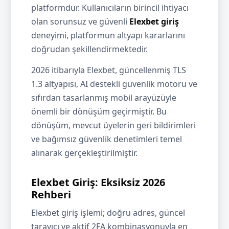
platformdur. Kullanıcıların birincil ihtiyacı
olan sorunsuz ve güvenli
Elexbet giriş
deneyimi, platformun altyapı kararlarını
doğrudan şekillendirmektedir.
2026 itibarıyla Elexbet, güncellenmiş TLS
1.3 altyapısı, AI destekli güvenlik motoru ve
sıfırdan tasarlanmış mobil arayüzüyle
önemli bir dönüşüm geçirmiştir. Bu
dönüşüm, mevcut üyelerin geri bildirimleri
ve bağımsız güvenlik denetimleri temel
alınarak gerçekleştirilmiştir.
Elexbet Giriş: Eksiksiz 2026
Rehberi
Elexbet giriş işlemi; doğru adres, güncel
tarayıcı ve aktif 2FA kombinasyonuyla en