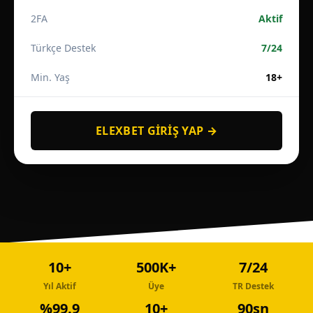
2FA
Aktif
Türkçe Destek
7/24
Min. Yaş
18+
ELEXBET GİRİŞ YAP →
10+
500K+
7/24
Yıl Aktif
Üye
TR Destek
%99.9
10+
90sn