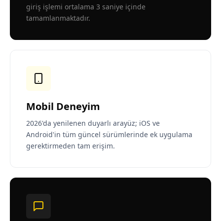
giriş işlemi ortalama 3 saniye içinde
tamamlanmaktadır.
Mobil Deneyim
2026'da yenilenen duyarlı arayüz; iOS ve
Android'in tüm güncel sürümlerinde ek uygulama
gerektirmeden tam erişim.