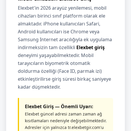
Elexbet'in 2026 arayüz yenilemesi, mobil
cihazları birinci sınıf platform olarak ele
almaktadır. iPhone kullanıcıları Safari,
Android kullanıcıları ise Chrome veya
Samsung Internet aracılığıyla ek uygulama
indirmeksizin tam özellikli
Elexbet giriş
deneyimi yaşayabilmektedir. Mobil
tarayıcıların biyometrik otomatik
doldurma özelliği (Face ID, parmak izi)
etkinleştirilirse giriş süresi birkaç saniyeye
kadar düşmektedir.
Elexbet Giriş — Önemli Uyarı:
Elexbet güncel adresi zaman zaman ağ
kısıtlamaları nedeniyle değişebilmektedir.
Adresler için yalnızca tr.elexbetgir.com'u