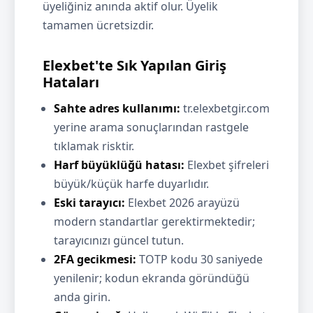
üyeliğiniz anında aktif olur. Üyelik
tamamen ücretsizdir.
Elexbet'te Sık Yapılan Giriş
Hataları
Sahte adres kullanımı:
tr.elexbetgir.com
yerine arama sonuçlarından rastgele
tıklamak risktir.
Harf büyüklüğü hatası:
Elexbet şifreleri
büyük/küçük harfe duyarlıdır.
Eski tarayıcı:
Elexbet 2026 arayüzü
modern standartlar gerektirmektedir;
tarayıcınızı güncel tutun.
2FA gecikmesi:
TOTP kodu 30 saniyede
yenilenir; kodun ekranda göründüğü
anda girin.