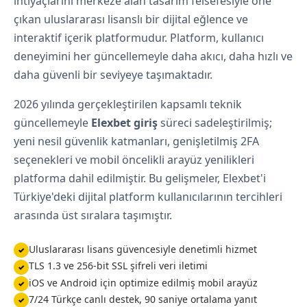
ihtiyaçlarını merkeze alan tasarım felsefesiyle öne
çıkan uluslararası lisanslı bir dijital eğlence ve
interaktif içerik platformudur. Platform, kullanıcı
deneyimini her güncellemeyle daha akıcı, daha hızlı ve
daha güvenli bir seviyeye taşımaktadır.
2026 yılında gerçekleştirilen kapsamlı teknik
güncellemeyle
Elexbet giriş
süreci sadeleştirilmiş;
yeni nesil güvenlik katmanları, genişletilmiş 2FA
seçenekleri ve mobil öncelikli arayüz yenilikleri
platforma dahil edilmiştir. Bu gelişmeler, Elexbet'i
Türkiye'deki dijital platform kullanıcılarının tercihleri
arasında üst sıralara taşımıştır.
Uluslararası lisans güvencesiyle denetimli hizmet
✓
TLS 1.3 ve 256-bit SSL şifreli veri iletimi
✓
iOS ve Android için optimize edilmiş mobil arayüz
✓
7/24 Türkçe canlı destek, 90 saniye ortalama yanıt
✓