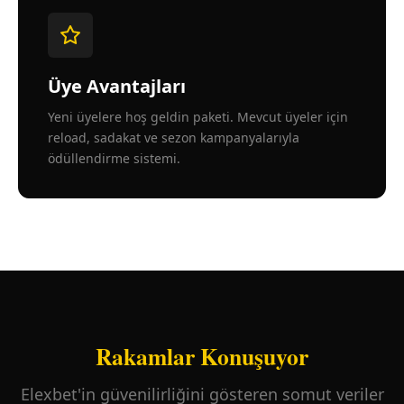
Üye Avantajları
Yeni üyelere hoş geldin paketi. Mevcut üyeler için
reload, sadakat ve sezon kampanyalarıyla
ödüllendirme sistemi.
Rakamlar Konuşuyor
Elexbet'in güvenilirliğini gösteren somut veriler