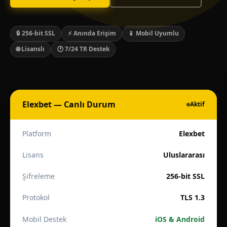
🔒 256-bit SSL
⚡ Anında Erişim
📱 Mobil Uyumlu
🌐 Lisanslı
🕐 7/24 TR Destek
Elexbet — Canlı Durum
Aktif
Platform
Elexbet
Lisans
Uluslararası
Şifreleme
256-bit SSL
Protokol
TLS 1.3
Mobil Destek
iOS & Android