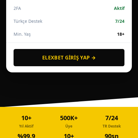
2FA
Aktif
Türkçe Destek
7/24
Min. Yaş
18+
ELEXBET GİRİŞ YAP →
10+
500K+
7/24
Yıl Aktif
Üye
TR Destek
%99.9
10+
90sn