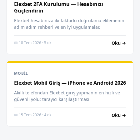
Elexbet 2FA Kurulumu — Hesabınızı
Güçlendirin
Elexbet hesabınıza iki faktörlü doğrulama eklemenin
adım adım rehberi ve en iyi uygulamalar.
Oku →
📅 18 Tem 2026 · 5 dk
MOBIL
Elexbet Mobil Giriş — iPhone ve Android 2026
Akıllı telefondan Elexbet giriş yapmanın en hızlı ve
güvenli yolu; tarayıcı karşılaştırması.
Oku →
📅 15 Tem 2026 · 4 dk