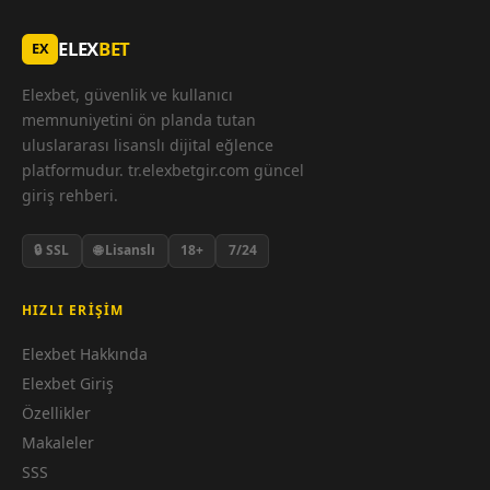
ELEX
BET
EX
Elexbet, güvenlik ve kullanıcı
memnuniyetini ön planda tutan
uluslararası lisanslı dijital eğlence
platformudur. tr.elexbetgir.com güncel
giriş rehberi.
🔒 SSL
🌐 Lisanslı
18+
7/24
HIZLI ERIŞIM
Elexbet Hakkında
Elexbet Giriş
Özellikler
Makaleler
SSS