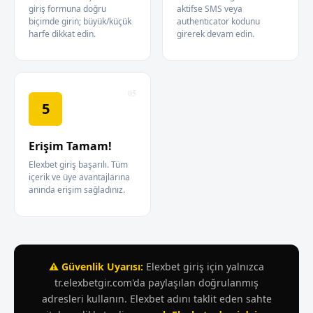
giriş formuna doğru
aktifse SMS veya
biçimde girin; büyük/küçük
authenticator kodunu
harfe dikkat edin.
girerek devam edin.
5
Erişim Tamam!
Elexbet giriş başarılı. Tüm
içerik ve üye avantajlarına
anında erişim sağladınız.
⚠ Güvenlik Uyarısı:
Elexbet giriş için yalnızca
tr.elexbetgir.com'da paylaşılan doğrulanmış
adresleri kullanın. Elexbet adını taklit eden sahte