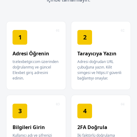
1
2
Adresi Öğrenin
Tarayıcıya Yazın
tr.elexbetgir.com üzerinden
Adresi doğrudan URL
doğrulanmış ve güncel
çubuğuna yazın. Kilit
Elexbet giriş adresini
simgesi ve https:// güvenli
edinin.
bağlantıyı onaylar.
3
4
Bilgileri Girin
2FA Doğrula
Kullanıcı adı ve şifrenizi
İki faktörlü doğrulama