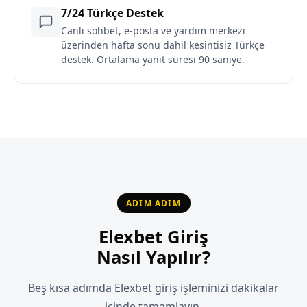
7/24 Türkçe Destek
Canlı sohbet, e-posta ve yardım merkezi
üzerinden hafta sonu dahil kesintisiz Türkçe
destek. Ortalama yanıt süresi 90 saniye.
ADIM ADIM
Elexbet Giriş
Nasıl Yapılır?
Beş kısa adımda Elexbet giriş işleminizi dakikalar
içinde tamamlayın.