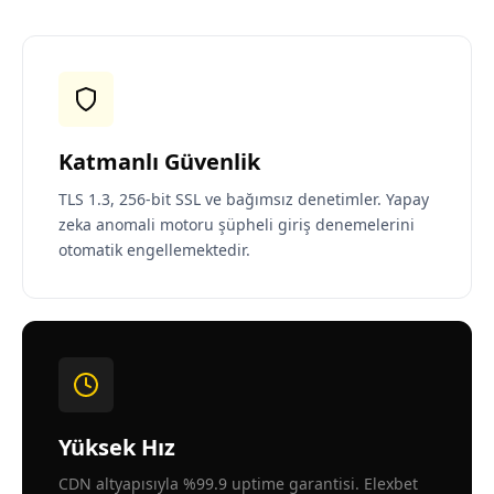
Katmanlı Güvenlik
TLS 1.3, 256-bit SSL ve bağımsız denetimler. Yapay
zeka anomali motoru şüpheli giriş denemelerini
otomatik engellemektedir.
Yüksek Hız
CDN altyapısıyla %99.9 uptime garantisi. Elexbet