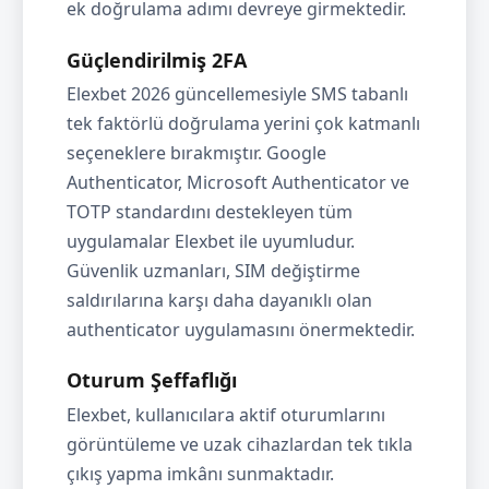
ek doğrulama adımı devreye girmektedir.
Güçlendirilmiş 2FA
Elexbet 2026 güncellemesiyle SMS tabanlı
tek faktörlü doğrulama yerini çok katmanlı
seçeneklere bırakmıştır. Google
Authenticator, Microsoft Authenticator ve
TOTP standardını destekleyen tüm
uygulamalar Elexbet ile uyumludur.
Güvenlik uzmanları, SIM değiştirme
saldırılarına karşı daha dayanıklı olan
authenticator uygulamasını önermektedir.
Oturum Şeffaflığı
Elexbet, kullanıcılara aktif oturumlarını
görüntüleme ve uzak cihazlardan tek tıkla
çıkış yapma imkânı sunmaktadır.