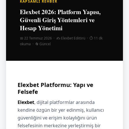
KAPSAMLI REHBER
Elexbet 2026: Platform Yapısı,
Güvenli Giriş Yöntemleri ve
Hesap Yönetimi
📅 22 Temmuz 2026 · ✍ Elexbet Editörü · ⏱ 11 dk
okuma · 🔄 Güncel
Elexbet Platformu: Yapı ve
Felsefe
Elexbet
, dijital platformlar arasında
kendine özgün bir yer edinmiş, kullanıcı
güvenliğini ve erişim kolaylığını ürün
felsefesinin merkezine yerleştirmiş bir