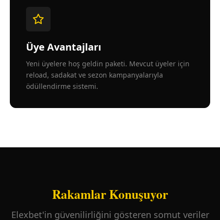
Üye Avantajları
Yeni üyelere hoş geldin paketi. Mevcut üyeler için
reload, sadakat ve sezon kampanyalarıyla
ödüllendirme sistemi.
Rakamlar Konuşuyor
Elexbet'in güvenilirliğini gösteren somut veriler