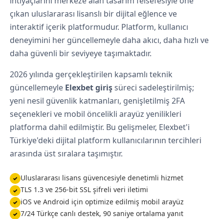
ihtiyaçlarını merkeze alan tasarım felsefesiyle öne
çıkan uluslararası lisanslı bir dijital eğlence ve
interaktif içerik platformudur. Platform, kullanıcı
deneyimini her güncellemeyle daha akıcı, daha hızlı ve
daha güvenli bir seviyeye taşımaktadır.
2026 yılında gerçekleştirilen kapsamlı teknik
güncellemeyle
Elexbet giriş
süreci sadeleştirilmiş;
yeni nesil güvenlik katmanları, genişletilmiş 2FA
seçenekleri ve mobil öncelikli arayüz yenilikleri
platforma dahil edilmiştir. Bu gelişmeler, Elexbet'i
Türkiye'deki dijital platform kullanıcılarının tercihleri
arasında üst sıralara taşımıştır.
Uluslararası lisans güvencesiyle denetimli hizmet
✓
TLS 1.3 ve 256-bit SSL şifreli veri iletimi
✓
iOS ve Android için optimize edilmiş mobil arayüz
✓
7/24 Türkçe canlı destek, 90 saniye ortalama yanıt
✓