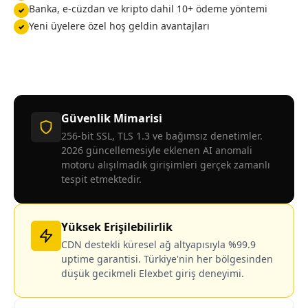
Banka, e-cüzdan ve kripto dahil 10+ ödeme yöntemi
✓
Yeni üyelere özel hoş geldin avantajları
✓
Güvenlik Mimarisi
256-bit SSL, TLS 1.3 ve bağımsız denetimler.
2026 güncellemesiyle eklenen AI anomali
motoru alışılmadık girişimleri gerçek zamanlı
tespit etmektedir.
Yüksek Erişilebilirlik
CDN destekli küresel ağ altyapısıyla %99.9
uptime garantisi. Türkiye'nin her bölgesinden
düşük gecikmeli Elexbet giriş deneyimi.