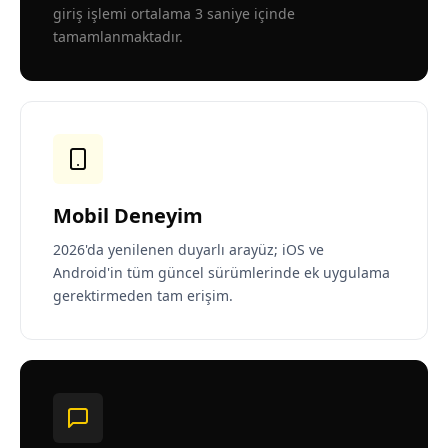
giriş işlemi ortalama 3 saniye içinde
tamamlanmaktadır.
Mobil Deneyim
2026'da yenilenen duyarlı arayüz; iOS ve
Android'in tüm güncel sürümlerinde ek uygulama
gerektirmeden tam erişim.