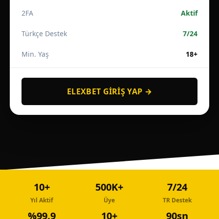
2FA
Aktif
Türkçe Destek
7/24
Min. Yaş
18+
ELEXBET GİRİŞ YAP →
10+
500K+
7/24
Yıl Aktif
Üye
TR Destek
%99.9
10+
90sn