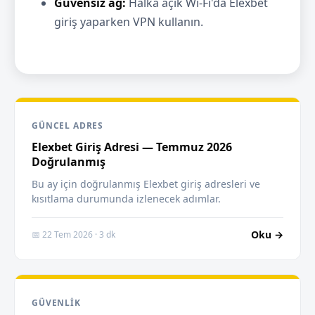
Güvensiz ağ:
Halka açık Wi-Fi'da Elexbet
giriş yaparken VPN kullanın.
GÜNCEL ADRES
Elexbet Giriş Adresi — Temmuz 2026
Doğrulanmış
Bu ay için doğrulanmış Elexbet giriş adresleri ve
kısıtlama durumunda izlenecek adımlar.
Oku →
📅 22 Tem 2026 · 3 dk
GÜVENLIK