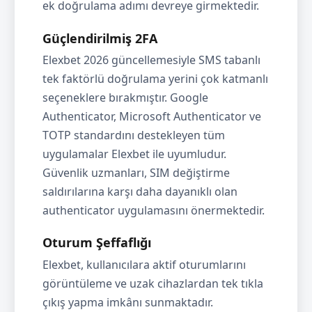
ek doğrulama adımı devreye girmektedir.
Güçlendirilmiş 2FA
Elexbet 2026 güncellemesiyle SMS tabanlı
tek faktörlü doğrulama yerini çok katmanlı
seçeneklere bırakmıştır. Google
Authenticator, Microsoft Authenticator ve
TOTP standardını destekleyen tüm
uygulamalar Elexbet ile uyumludur.
Güvenlik uzmanları, SIM değiştirme
saldırılarına karşı daha dayanıklı olan
authenticator uygulamasını önermektedir.
Oturum Şeffaflığı
Elexbet, kullanıcılara aktif oturumlarını
görüntüleme ve uzak cihazlardan tek tıkla
çıkış yapma imkânı sunmaktadır.