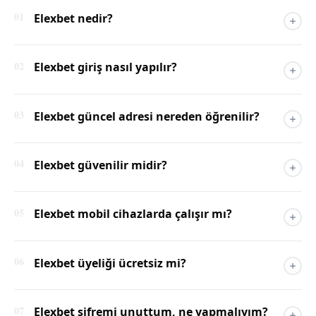
01
Elexbet nedir?
Elexbet, uluslararası lisans kapsamında faaliyet
02
Elexbet giriş nasıl yapılır?
gösteren, Türk kullanıcılara tam Türkçe arayüz ve 7/24
destek sunan dijital eğlence ve interaktif içerik
platformudur. Güvenlik odaklı altyapısı ve kesintisiz
tr.elexbetgir.com üzerinden doğrulanmış güncel
03
Elexbet güncel adresi nereden öğrenilir?
erişim altyapısıyla kullanıcı memnuniyetini öncelikli
Elexbet giriş adresini edinin. Adresi tarayıcınıza
hedef olarak benimseyen Elexbet, yıllar içinde güçlü
doğrudan yazın; URL'de kilit simgesi ve "https://"
bir üye tabanı oluşturmuştur.
olduğunu doğrulayın. Kullanıcı adı ve şifrenizi giriş
Elexbet güncel giriş adresi için tr.elexbetgir.com
04
Elexbet güvenilir midir?
formuna girin, Giriş butonuna tıklayın. 2FA aktifse
sayfasını düzenli olarak takip edin. Adres değişiklikleri
SMS ya da authenticator kodunuzu da girerek işlemi
anlık olarak güncellenmektedir. Arama motorlarından
tamamlayın.
ulaşılan sonuçlar her zaman resmi adres
Evet. Elexbet, uluslararası lisans çerçevesinde faaliyet
05
Elexbet mobil cihazlarda çalışır mı?
olmayabileceğinden, doğrulama için bu sayfayı
göstermekte olup bağımsız güvenlik denetimlerinden
kullanın ve adresi tarayıcınızda yer imi olarak
geçmektedir. 256-bit SSL şifreleme, TLS 1.3 protokolü
kaydedin.
ve yapay zeka destekli anomali tespiti, platformun
Evet. Elexbet'in 2026'da yenilenen duyarlı (responsive)
06
Elexbet üyeliği ücretsiz mi?
güvenlik standartlarını yüksek tutmaktadır.
arayüzü iOS ve Android'in tüm güncel sürümlerinde
sorunsuz çalışmaktadır. Ek uygulama indirmeye gerek
kalmadan mobil tarayıcıdan Elexbet giriş yapabilir,
Evet, Elexbet üyeliği tamamen ücretsizdir. Güncel
07
Elexbet şifremi unuttum, ne yapmalıyım?