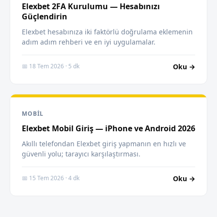
Elexbet 2FA Kurulumu — Hesabınızı
Güçlendirin
Elexbet hesabınıza iki faktörlü doğrulama eklemenin
adım adım rehberi ve en iyi uygulamalar.
Oku →
📅 18 Tem 2026 · 5 dk
MOBIL
Elexbet Mobil Giriş — iPhone ve Android 2026
Akıllı telefondan Elexbet giriş yapmanın en hızlı ve
güvenli yolu; tarayıcı karşılaştırması.
Oku →
📅 15 Tem 2026 · 4 dk