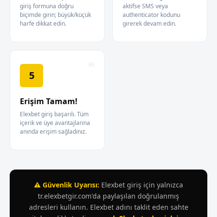
giriş formuna doğru
aktifse SMS veya
biçimde girin; büyük/küçük
authenticator kodunu
harfe dikkat edin.
girerek devam edin.
5
Erişim Tamam!
Elexbet giriş başarılı. Tüm
içerik ve üye avantajlarına
anında erişim sağladınız.
⚠ Güvenlik Uyarısı:
Elexbet giriş için yalnızca
tr.elexbetgir.com'da paylaşılan doğrulanmış
adresleri kullanın. Elexbet adını taklit eden sahte