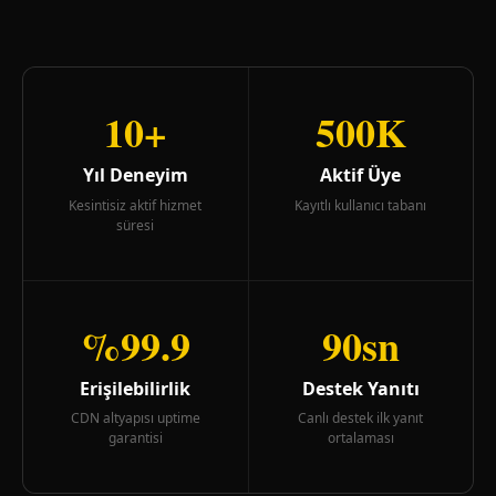
10+
500K
Yıl Deneyim
Aktif Üye
Kesintisiz aktif hizmet
Kayıtlı kullanıcı tabanı
süresi
%99.9
90sn
Erişilebilirlik
Destek Yanıtı
CDN altyapısı uptime
Canlı destek ilk yanıt
garantisi
ortalaması