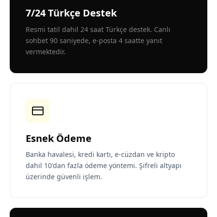
7/24 Türkçe Destek
Resmi tatil dahil 24 saat Türkçe destek. Canlı
sohbet 90 saniyede, e-posta 4 saatte yanıt
vermektedir.
Esnek Ödeme
Banka havalesi, kredi kartı, e-cüzdan ve kripto
dahil 10'dan fazla ödeme yöntemi. Şifreli altyapı
üzerinde güvenli işlem.