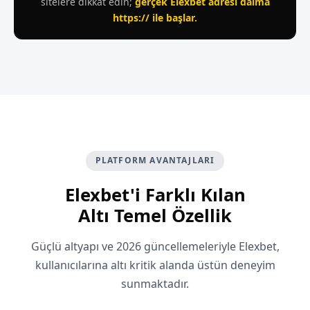
sitelere dikkat edin;
gerçek Elexbet adresi daima
https:// ile başlar.
PLATFORM AVANTAJLARI
Elexbet'i Farklı Kılan
Altı Temel Özellik
Güçlü altyapı ve 2026 güncellemeleriyle Elexbet,
kullanıcılarına altı kritik alanda üstün deneyim
sunmaktadır.