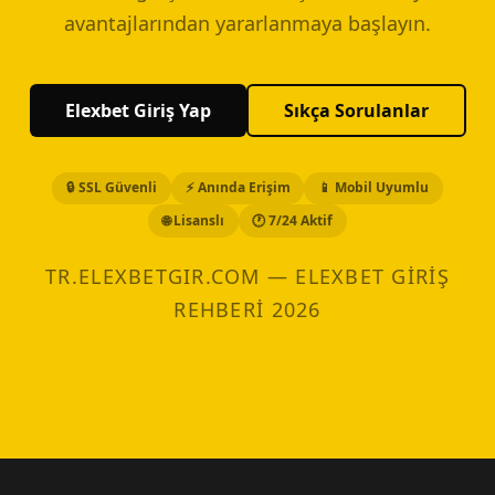
avantajlarından yararlanmaya başlayın.
Elexbet Giriş Yap
Sıkça Sorulanlar
🔒 SSL Güvenli
⚡ Anında Erişim
📱 Mobil Uyumlu
🌐 Lisanslı
🕐 7/24 Aktif
TR.ELEXBETGIR.COM — ELEXBET GİRİŞ
REHBERİ 2026