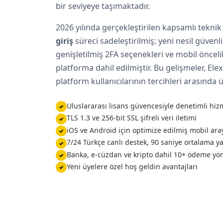
bir seviyeye taşımaktadır.
2026 yılında gerçekleştirilen kapsamlı tekni
giriş
süreci sadeleştirilmiş; yeni nesil güvenl
genişletilmiş 2FA seçenekleri ve mobil öncelik
platforma dahil edilmiştir. Bu gelişmeler, Elexb
platform kullanıcılarının tercihleri arasında üs
Uluslararası lisans güvencesiyle denetimli hiz
✓
TLS 1.3 ve 256-bit SSL şifreli veri iletimi
✓
iOS ve Android için optimize edilmiş mobil ara
✓
7/24 Türkçe canlı destek, 90 saniye ortalama ya
✓
Banka, e-cüzdan ve kripto dahil 10+ ödeme yö
✓
Yeni üyelere özel hoş geldin avantajları
✓