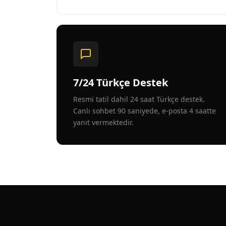
7/24 Türkçe Destek
Resmi tatil dahil 24 saat Türkçe destek.
Canlı sohbet 90 saniyede, e-posta 4 saatte
yanıt vermektedir.