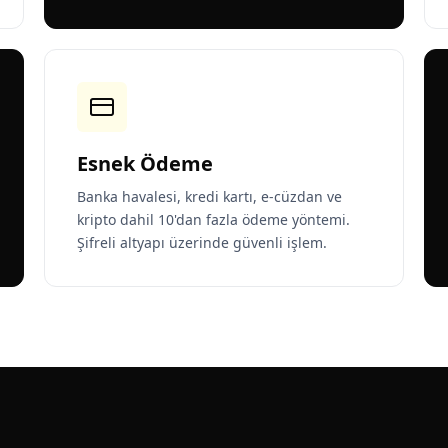
Esnek Ödeme
Banka havalesi, kredi kartı, e-cüzdan ve
kripto dahil 10'dan fazla ödeme yöntemi.
Şifreli altyapı üzerinde güvenli işlem.