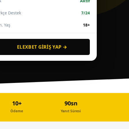
A
Aktif
rkçe Destek
7/24
n. Yaş
18+
ELEXBET GİRİŞ YAP →
10+
90sn
Ödeme
Yanıt Süresi