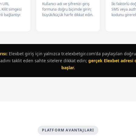
n URL
Kullanıcı adı ve şifrenizi giriş
İki faktörlü d
Kilit simgesi
formuna doğru biçimde girin;
SMS veya auth
nli bağlantıyı
büyük/küçük harfe dikkat edin.
kodunu girere
ısı:
Elexbet giriş için yalnızca tr.elexbetgir.com'da paylaşılan doğr
 adını taklit eden sahte sitelere dikkat edin;
gerçek Elexbet adresi d
başlar.
PLATFORM AVANTAJLARI