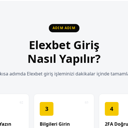
ADIM ADIM
Elexbet Giriş
Nasıl Yapılır?
kısa adımda Elexbet giriş işleminizi dakikalar içinde tamaml
3
4
 Yazın
Bilgileri Girin
2FA Doğru