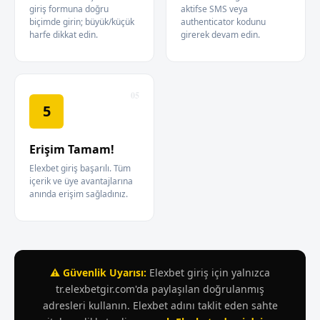
giriş formuna doğru
aktifse SMS veya
biçimde girin; büyük/küçük
authenticator kodunu
harfe dikkat edin.
girerek devam edin.
5
Erişim Tamam!
Elexbet giriş başarılı. Tüm
içerik ve üye avantajlarına
anında erişim sağladınız.
⚠ Güvenlik Uyarısı:
Elexbet giriş için yalnızca
tr.elexbetgir.com'da paylaşılan doğrulanmış
adresleri kullanın. Elexbet adını taklit eden sahte