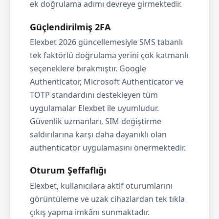
ek doğrulama adımı devreye girmektedir.
Güçlendirilmiş 2FA
Elexbet 2026 güncellemesiyle SMS tabanlı
tek faktörlü doğrulama yerini çok katmanlı
seçeneklere bırakmıştır. Google
Authenticator, Microsoft Authenticator ve
TOTP standardını destekleyen tüm
uygulamalar Elexbet ile uyumludur.
Güvenlik uzmanları, SIM değiştirme
saldırılarına karşı daha dayanıklı olan
authenticator uygulamasını önermektedir.
Oturum Şeffaflığı
Elexbet, kullanıcılara aktif oturumlarını
görüntüleme ve uzak cihazlardan tek tıkla
çıkış yapma imkânı sunmaktadır.