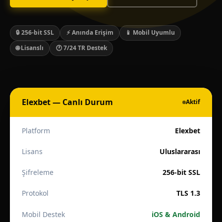
🔒 256-bit SSL
⚡ Anında Erişim
📱 Mobil Uyumlu
🌐 Lisanslı
🕐 7/24 TR Destek
Elexbet — Canlı Durum
Aktif
Platform
Elexbet
Lisans
Uluslararası
Şifreleme
256-bit SSL
Protokol
TLS 1.3
Mobil Destek
iOS & Android