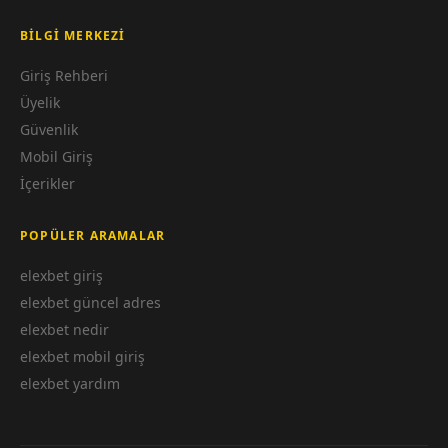
BILGI MERKEZI
Giriş Rehberi
Üyelik
Güvenlik
Mobil Giriş
İçerikler
POPÜLER ARAMALAR
elexbet giriş
elexbet güncel adres
elexbet nedir
elexbet mobil giriş
elexbet yardım