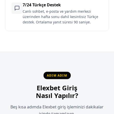
7/24 Türkçe Destek
Canlı sohbet, e-posta ve yardım merkezi
üzerinden hafta sonu dahil kesintisiz Türkçe
destek. Ortalama yanıt süresi 90 saniye.
ADIM ADIM
Elexbet Giriş
Nasıl Yapılır?
Beş kısa adımda Elexbet giriş işleminizi dakikalar
içinde tamamlayın.