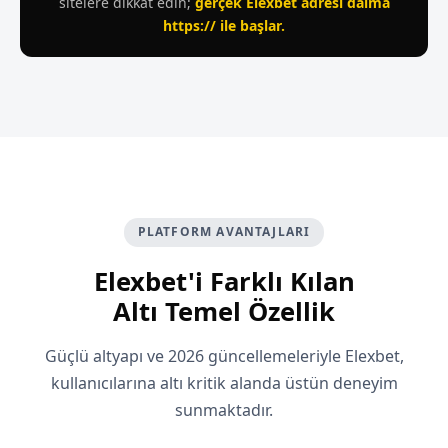
sitelere dikkat edin;
gerçek Elexbet adresi daima
https:// ile başlar.
PLATFORM AVANTAJLARI
Elexbet'i Farklı Kılan
Altı Temel Özellik
Güçlü altyapı ve 2026 güncellemeleriyle Elexbet,
kullanıcılarına altı kritik alanda üstün deneyim
sunmaktadır.