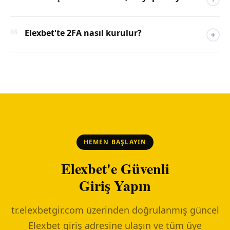
tüm özelliklere erişebilirsiniz.
adres üzerinden Kayıt Ol butonuna tıklayın, formu
doldurun ve e-posta veya SMS doğrulamasını
tamamlayın. Hesabınız hemen aktif olur ve hoş geldin
Elexbet giriş ekranındaki "Şifremi Unuttum"
08
Elexbet'te 2FA nasıl kurulur?
avantajlarına anında kavuşursunuz.
bağlantısına tıklayın. Üyelik e-posta adresinize
sıfırlama bağlantısı gönderilecektir. Bağlantı 15 dakika
geçerlidir. E-posta gelmezse spam klasörünüzü
Elexbet hesabınıza giriş yapın, sağ üstteki profil
kontrol edin; sorun devam ederse Elexbet canlı
menüsünden Güvenlik Ayarları'na gidin ve İki Faktörlü
desteğe başvurun.
Doğrulama seçeneğini aktif hale getirin. SMS veya
authenticator uygulama seçeneklerinden birini tercih
edin. SMS'e kıyasla authenticator uygulaması (Google,
Microsoft) SIM swap saldırılarına karşı çok daha
güvenlidir.
HEMEN BAŞLAYIN
Elexbet'e Güvenli
Giriş Yapın
tr.elexbetgir.com üzerinden doğrulanmış güncel
Elexbet giriş adresine ulaşın ve tüm üye