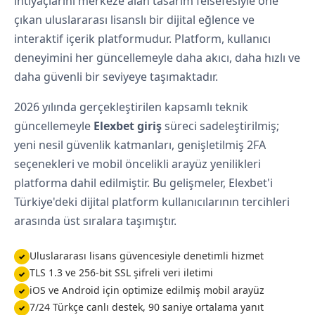
ihtiyaçlarını merkeze alan tasarım felsefesiyle öne
çıkan uluslararası lisanslı bir dijital eğlence ve
interaktif içerik platformudur. Platform, kullanıcı
deneyimini her güncellemeyle daha akıcı, daha hızlı ve
daha güvenli bir seviyeye taşımaktadır.
2026 yılında gerçekleştirilen kapsamlı teknik
güncellemeyle
Elexbet giriş
süreci sadeleştirilmiş;
yeni nesil güvenlik katmanları, genişletilmiş 2FA
seçenekleri ve mobil öncelikli arayüz yenilikleri
platforma dahil edilmiştir. Bu gelişmeler, Elexbet'i
Türkiye'deki dijital platform kullanıcılarının tercihleri
arasında üst sıralara taşımıştır.
Uluslararası lisans güvencesiyle denetimli hizmet
✓
TLS 1.3 ve 256-bit SSL şifreli veri iletimi
✓
iOS ve Android için optimize edilmiş mobil arayüz
✓
7/24 Türkçe canlı destek, 90 saniye ortalama yanıt
✓