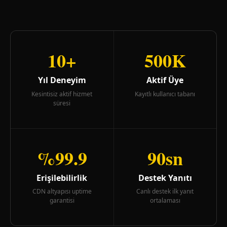
10+
500K
Yıl Deneyim
Aktif Üye
Kesintisiz aktif hizmet
Kayıtlı kullanıcı tabanı
süresi
%99.9
90sn
Erişilebilirlik
Destek Yanıtı
CDN altyapısı uptime
Canlı destek ilk yanıt
garantisi
ortalaması