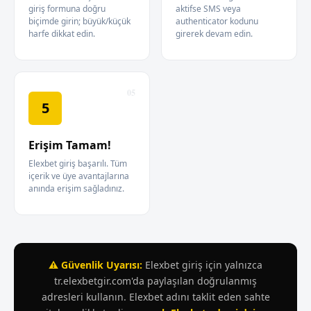
giriş formuna doğru
aktifse SMS veya
biçimde girin; büyük/küçük
authenticator kodunu
harfe dikkat edin.
girerek devam edin.
5
Erişim Tamam!
Elexbet giriş başarılı. Tüm
içerik ve üye avantajlarına
anında erişim sağladınız.
⚠ Güvenlik Uyarısı:
Elexbet giriş için yalnızca
tr.elexbetgir.com'da paylaşılan doğrulanmış
adresleri kullanın. Elexbet adını taklit eden sahte