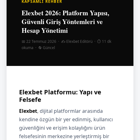
KAPSAMLI REHBER
Elexbet 2026: Platform Yapısı,
Güvenli Giriş Yöntemleri ve
Hesap Yönetimi
📅 22 Temmuz 2026 · ✍ Elexbet Editörü · ⏱ 11 dk
okuma · 🔄 Güncel
Elexbet Platformu: Yapı ve
Felsefe
Elexbet
, dijital platformlar arasında
kendine özgün bir yer edinmiş, kullanıcı
güvenliğini ve erişim kolaylığını ürün
felsefesinin merkezine yerleştirmiş bir