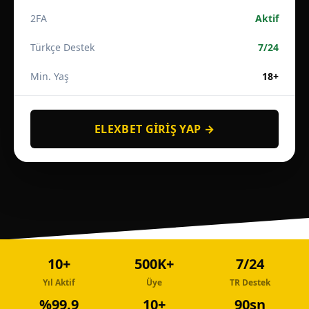
2FA
Aktif
Türkçe Destek
7/24
Min. Yaş
18+
ELEXBET GİRİŞ YAP →
10+
500K+
7/24
Yıl Aktif
Üye
TR Destek
%99.9
10+
90sn