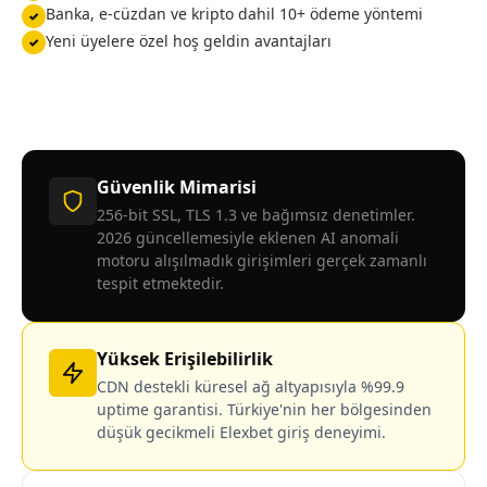
Banka, e-cüzdan ve kripto dahil 10+ ödeme yöntemi
✓
Yeni üyelere özel hoş geldin avantajları
✓
Güvenlik Mimarisi
256-bit SSL, TLS 1.3 ve bağımsız denetimler.
2026 güncellemesiyle eklenen AI anomali
motoru alışılmadık girişimleri gerçek zamanlı
tespit etmektedir.
Yüksek Erişilebilirlik
CDN destekli küresel ağ altyapısıyla %99.9
uptime garantisi. Türkiye'nin her bölgesinden
düşük gecikmeli Elexbet giriş deneyimi.