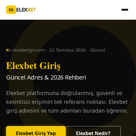
ELEX
BET
EX
tr.elexbetgir.com · 22 Temmuz 2026 · Güncel
Elexbet Giriş
Güncel Adres & 2026 Rehberi
Elexbet platformuna doğrulanmış, güvenli ve
kesintisiz erişimin tek referans noktası. Elexbet
giriş adresini ve tüm adımları buradan öğrenin.
Elexbet Giriş Yap
Elexbet Nedir?