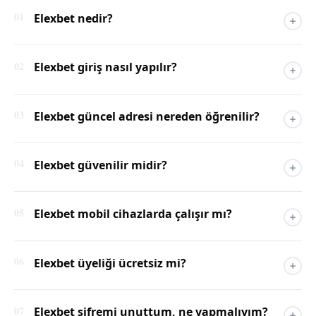
01
Elexbet nedir?
Elexbet, uluslararası lisans kapsamında faaliyet
02
Elexbet giriş nasıl yapılır?
gösteren, Türk kullanıcılara tam Türkçe arayüz ve 7/24
destek sunan dijital eğlence ve interaktif içerik
platformudur. Güvenlik odaklı altyapısı ve kesintisiz
tr.elexbetgir.com üzerinden doğrulanmış güncel
03
Elexbet güncel adresi nereden öğrenilir?
erişim altyapısıyla kullanıcı memnuniyetini öncelikli
Elexbet giriş adresini edinin. Adresi tarayıcınıza
hedef olarak benimseyen Elexbet, yıllar içinde güçlü
doğrudan yazın; URL'de kilit simgesi ve "https://"
bir üye tabanı oluşturmuştur.
olduğunu doğrulayın. Kullanıcı adı ve şifrenizi giriş
Elexbet güncel giriş adresi için tr.elexbetgir.com
04
Elexbet güvenilir midir?
formuna girin, Giriş butonuna tıklayın. 2FA aktifse
sayfasını düzenli olarak takip edin. Adres değişiklikleri
SMS ya da authenticator kodunuzu da girerek işlemi
anlık olarak güncellenmektedir. Arama motorlarından
tamamlayın.
ulaşılan sonuçlar her zaman resmi adres
Evet. Elexbet, uluslararası lisans çerçevesinde faaliyet
05
Elexbet mobil cihazlarda çalışır mı?
olmayabileceğinden, doğrulama için bu sayfayı
göstermekte olup bağımsız güvenlik denetimlerinden
kullanın ve adresi tarayıcınızda yer imi olarak
geçmektedir. 256-bit SSL şifreleme, TLS 1.3 protokolü
kaydedin.
ve yapay zeka destekli anomali tespiti, platformun
Evet. Elexbet'in 2026'da yenilenen duyarlı (responsive)
06
Elexbet üyeliği ücretsiz mi?
güvenlik standartlarını yüksek tutmaktadır.
arayüzü iOS ve Android'in tüm güncel sürümlerinde
sorunsuz çalışmaktadır. Ek uygulama indirmeye gerek
kalmadan mobil tarayıcıdan Elexbet giriş yapabilir,
Evet, Elexbet üyeliği tamamen ücretsizdir. Güncel
07
Elexbet şifremi unuttum, ne yapmalıyım?