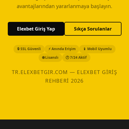
avantajlarından yararlanmaya başlayın.
Elexbet Giriş Yap
Sıkça Sorulanlar
🔒 SSL Güvenli
⚡ Anında Erişim
📱 Mobil Uyumlu
🌐 Lisanslı
🕐 7/24 Aktif
TR.ELEXBETGIR.COM — ELEXBET GİRİŞ
REHBERİ 2026