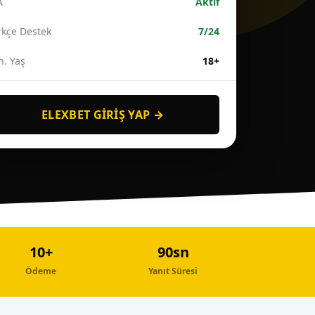
A
Aktif
rkçe Destek
7/24
n. Yaş
18+
ELEXBET GİRİŞ YAP →
10+
90sn
Ödeme
Yanıt Süresi