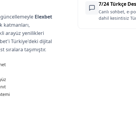
7/24 Türkçe De
Canlı sohbet, e-p
k güncellemeyle
Elexbet
dahil kesintisiz T
ik katmanları,
li arayüz yenilikleri
et'i Türkiye'deki dijital
t sıralara taşımıştır.
met
yüz
nıt
ntemi