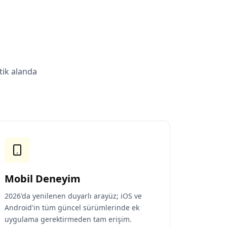
itik alanda
Mobil Deneyim
2026'da yenilenen duyarlı arayüz; iOS ve
Android'in tüm güncel sürümlerinde ek
uygulama gerektirmeden tam erişim.