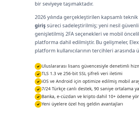
bir seviyeye taşımaktadır.
2026 yılında gerçekleştirilen kapsamlı tekni
giriş
süreci sadeleştirilmiş; yeni nesil güvenl
genişletilmiş 2FA seçenekleri ve mobil öncelik
platforma dahil edilmiştir. Bu gelişmeler, Elexb
platform kullanıcılarının tercihleri arasında üs
Uluslararası lisans güvencesiyle denetimli hiz
✓
TLS 1.3 ve 256-bit SSL şifreli veri iletimi
✓
iOS ve Android için optimize edilmiş mobil ara
✓
7/24 Türkçe canlı destek, 90 saniye ortalama ya
✓
Banka, e-cüzdan ve kripto dahil 10+ ödeme yö
✓
Yeni üyelere özel hoş geldin avantajları
✓