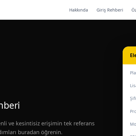
Hakkında
Giriş Rehberi
Öz
El
Pl
Li
Şi
hberi
Pr
i ve kesintisiz erişimin tek referans
Mo
adımları buradan öğrenin.