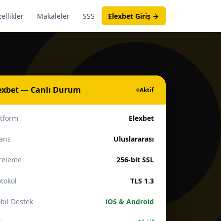
ellikler
Makaleler
SSS
Elexbet Giriş →
exbet — Canlı Durum
Aktif
atform
Elexbet
sans
Uluslararası
freleme
256-bit SSL
otokol
TLS 1.3
bil Destek
iOS & Android