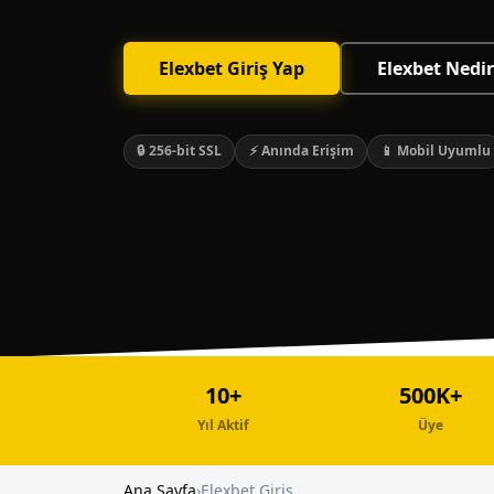
Elexbet Giriş Yap
Elexbet Nedir
🔒 256-bit SSL
⚡ Anında Erişim
📱 Mobil Uyumlu
10+
500K+
Yıl Aktif
Üye
Ana Sayfa
›
Elexbet Giriş