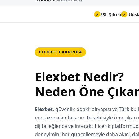
SSL Şifreli
Ulusl
✓
✓
ELEXBET HAKKINDA
Elexbet Nedir?
Neden Öne Çıkar
Elexbet
, güvenlik odaklı altyapısı ve Türk kull
merkeze alan tasarım felsefesiyle öne çıkan ul
dijital eğlence ve interaktif içerik platformud
deneyimini her güncellemeyle daha akıcı, dah