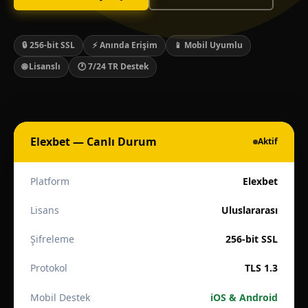
🔒 256-bit SSL
⚡ Anında Erişim
📱 Mobil Uyumlu
🌐 Lisanslı
🕐 7/24 TR Destek
Elexbet — Canlı Durum
Aktif
Platform
Elexbet
Lisans
Uluslararası
Şifreleme
256-bit SSL
Protokol
TLS 1.3
Mobil Destek
iOS & Android