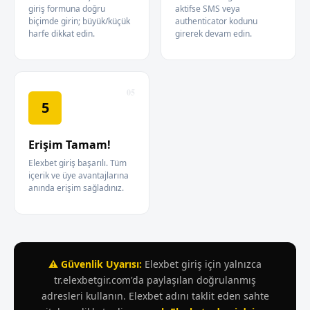
giriş formuna doğru
aktifse SMS veya
biçimde girin; büyük/küçük
authenticator kodunu
harfe dikkat edin.
girerek devam edin.
5
Erişim Tamam!
Elexbet giriş başarılı. Tüm
içerik ve üye avantajlarına
anında erişim sağladınız.
⚠ Güvenlik Uyarısı:
Elexbet giriş için yalnızca
tr.elexbetgir.com'da paylaşılan doğrulanmış
adresleri kullanın. Elexbet adını taklit eden sahte