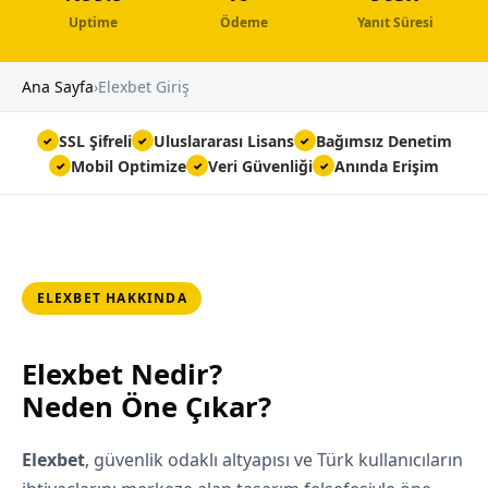
Uptime
Ödeme
Yanıt Süresi
Ana Sayfa
›
Elexbet Giriş
SSL Şifreli
Uluslararası Lisans
Bağımsız Denetim
✓
✓
✓
Mobil Optimize
Veri Güvenliği
Anında Erişim
✓
✓
✓
ELEXBET HAKKINDA
Elexbet Nedir?
Neden Öne Çıkar?
Elexbet
, güvenlik odaklı altyapısı ve Türk kullanıcıların