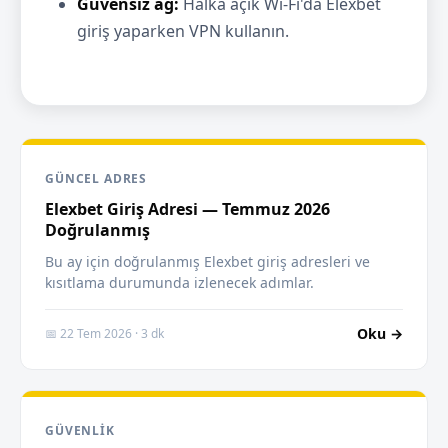
Güvensiz ağ:
Halka açık Wi-Fi'da Elexbet
giriş yaparken VPN kullanın.
GÜNCEL ADRES
Elexbet Giriş Adresi — Temmuz 2026
Doğrulanmış
Bu ay için doğrulanmış Elexbet giriş adresleri ve
kısıtlama durumunda izlenecek adımlar.
Oku →
📅 22 Tem 2026 · 3 dk
GÜVENLIK