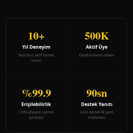
10+
500K
Yıl Deneyim
Aktif Üye
Kesintisiz aktif hizmet
Kayıtlı kullanıcı tabanı
süresi
%99.9
90sn
Erişilebilirlik
Destek Yanıtı
CDN altyapısı uptime
Canlı destek ilk yanıt
garantisi
ortalaması