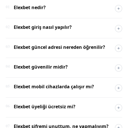
01
Elexbet nedir?
Elexbet, uluslararası lisans kapsamında faaliyet
02
Elexbet giriş nasıl yapılır?
gösteren, Türk kullanıcılara tam Türkçe arayüz ve 7/24
destek sunan dijital eğlence ve interaktif içerik
platformudur. Güvenlik odaklı altyapısı ve kesintisiz
tr.elexbetgir.com üzerinden doğrulanmış güncel
03
Elexbet güncel adresi nereden öğrenilir?
erişim altyapısıyla kullanıcı memnuniyetini öncelikli
Elexbet giriş adresini edinin. Adresi tarayıcınıza
hedef olarak benimseyen Elexbet, yıllar içinde güçlü
doğrudan yazın; URL'de kilit simgesi ve "https://"
bir üye tabanı oluşturmuştur.
olduğunu doğrulayın. Kullanıcı adı ve şifrenizi giriş
Elexbet güncel giriş adresi için tr.elexbetgir.com
04
Elexbet güvenilir midir?
formuna girin, Giriş butonuna tıklayın. 2FA aktifse
sayfasını düzenli olarak takip edin. Adres değişiklikleri
SMS ya da authenticator kodunuzu da girerek işlemi
anlık olarak güncellenmektedir. Arama motorlarından
tamamlayın.
ulaşılan sonuçlar her zaman resmi adres
Evet. Elexbet, uluslararası lisans çerçevesinde faaliyet
05
Elexbet mobil cihazlarda çalışır mı?
olmayabileceğinden, doğrulama için bu sayfayı
göstermekte olup bağımsız güvenlik denetimlerinden
kullanın ve adresi tarayıcınızda yer imi olarak
geçmektedir. 256-bit SSL şifreleme, TLS 1.3 protokolü
kaydedin.
ve yapay zeka destekli anomali tespiti, platformun
Evet. Elexbet'in 2026'da yenilenen duyarlı (responsive)
06
Elexbet üyeliği ücretsiz mi?
güvenlik standartlarını yüksek tutmaktadır.
arayüzü iOS ve Android'in tüm güncel sürümlerinde
sorunsuz çalışmaktadır. Ek uygulama indirmeye gerek
kalmadan mobil tarayıcıdan Elexbet giriş yapabilir,
Evet, Elexbet üyeliği tamamen ücretsizdir. Güncel
07
Elexbet şifremi unuttum, ne yapmalıyım?