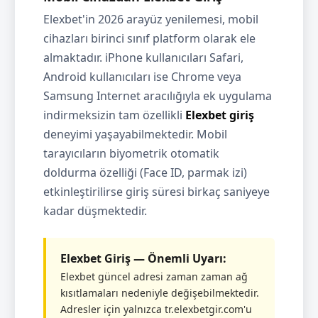
Elexbet'in 2026 arayüz yenilemesi, mobil
cihazları birinci sınıf platform olarak ele
almaktadır. iPhone kullanıcıları Safari,
Android kullanıcıları ise Chrome veya
Samsung Internet aracılığıyla ek uygulama
indirmeksizin tam özellikli
Elexbet giriş
deneyimi yaşayabilmektedir. Mobil
tarayıcıların biyometrik otomatik
doldurma özelliği (Face ID, parmak izi)
etkinleştirilirse giriş süresi birkaç saniyeye
kadar düşmektedir.
Elexbet Giriş — Önemli Uyarı:
Elexbet güncel adresi zaman zaman ağ
kısıtlamaları nedeniyle değişebilmektedir.
Adresler için yalnızca tr.elexbetgir.com'u