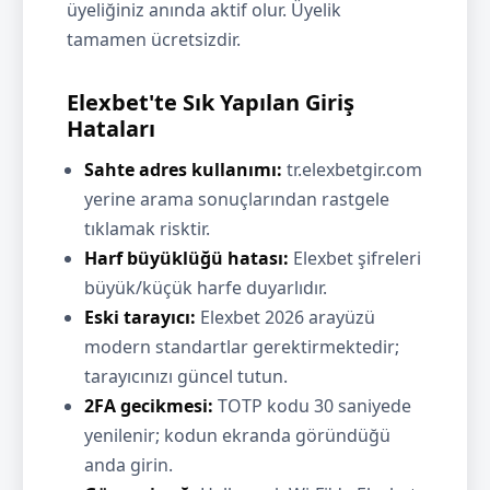
üyeliğiniz anında aktif olur. Üyelik
tamamen ücretsizdir.
Elexbet'te Sık Yapılan Giriş
Hataları
Sahte adres kullanımı:
tr.elexbetgir.com
yerine arama sonuçlarından rastgele
tıklamak risktir.
Harf büyüklüğü hatası:
Elexbet şifreleri
büyük/küçük harfe duyarlıdır.
Eski tarayıcı:
Elexbet 2026 arayüzü
modern standartlar gerektirmektedir;
tarayıcınızı güncel tutun.
2FA gecikmesi:
TOTP kodu 30 saniyede
yenilenir; kodun ekranda göründüğü
anda girin.