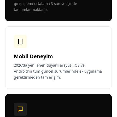
giriş işlemi ortalama 3 saniye içinde
tamamlanmaktadır.
Mobil Deneyim
2026'da yenilenen duyarlı arayüz; iOS ve
Android'in tüm güncel sürümlerinde ek uygulama
gerektirmeden tam erişim.