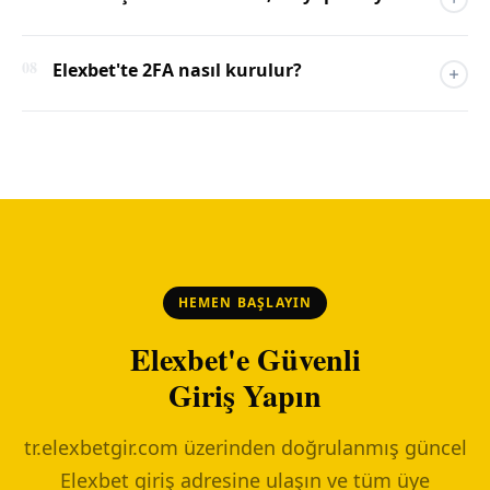
tüm özelliklere erişebilirsiniz.
adres üzerinden Kayıt Ol butonuna tıklayın, formu
doldurun ve e-posta veya SMS doğrulamasını
tamamlayın. Hesabınız hemen aktif olur ve hoş geldin
Elexbet giriş ekranındaki "Şifremi Unuttum"
08
Elexbet'te 2FA nasıl kurulur?
avantajlarına anında kavuşursunuz.
bağlantısına tıklayın. Üyelik e-posta adresinize
sıfırlama bağlantısı gönderilecektir. Bağlantı 15 dakika
geçerlidir. E-posta gelmezse spam klasörünüzü
Elexbet hesabınıza giriş yapın, sağ üstteki profil
kontrol edin; sorun devam ederse Elexbet canlı
menüsünden Güvenlik Ayarları'na gidin ve İki Faktörlü
desteğe başvurun.
Doğrulama seçeneğini aktif hale getirin. SMS veya
authenticator uygulama seçeneklerinden birini tercih
edin. SMS'e kıyasla authenticator uygulaması (Google,
Microsoft) SIM swap saldırılarına karşı çok daha
güvenlidir.
HEMEN BAŞLAYIN
Elexbet'e Güvenli
Giriş Yapın
tr.elexbetgir.com üzerinden doğrulanmış güncel
Elexbet giriş adresine ulaşın ve tüm üye