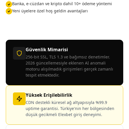
Banka, e-cüzdan ve kripto dahil 10+ ödeme yöntemi
✓
Yeni üyelere özel hoş geldin avantajları
✓
Güvenlik Mimarisi
256-bit SSL, TLS 1.3 ve bağımsız denetimler.
2026 güncellemesiyle eklenen AI anomali
motoru alışılmadık girişimleri gerçek zamanlı
tespit etmektedir.
Yüksek Erişilebilirlik
CDN destekli küresel ağ altyapısıyla %99.9
uptime garantisi. Türkiye'nin her bölgesinden
düşük gecikmeli Elexbet giriş deneyimi.