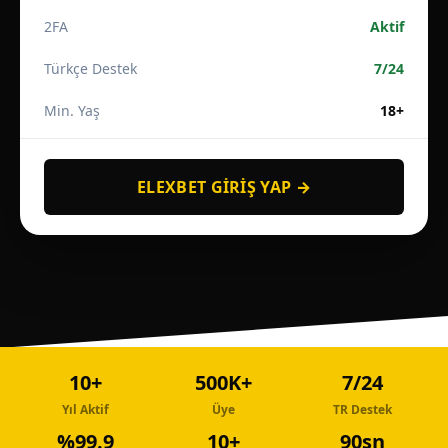
2FA
Aktif
Türkçe Destek
7/24
Min. Yaş
18+
ELEXBET GİRİŞ YAP →
10+
500K+
7/24
Yıl Aktif
Üye
TR Destek
%99.9
10+
90sn