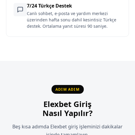
7/24 Türkçe Destek
Canlı sohbet, e-posta ve yardım merkezi
üzerinden hafta sonu dahil kesintisiz Türkçe
destek. Ortalama yanıt süresi 90 saniye.
ADIM ADIM
Elexbet Giriş
Nasıl Yapılır?
Beş kısa adımda Elexbet giriş işleminizi dakikalar
içinde tamamlayın.