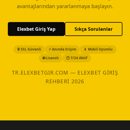
avantajlarından yararlanmaya başlayın.
Elexbet Giriş Yap
Sıkça Sorulanlar
🔒 SSL Güvenli
⚡ Anında Erişim
📱 Mobil Uyumlu
🌐 Lisanslı
🕐 7/24 Aktif
TR.ELEXBETGIR.COM — ELEXBET GİRİŞ
REHBERİ 2026