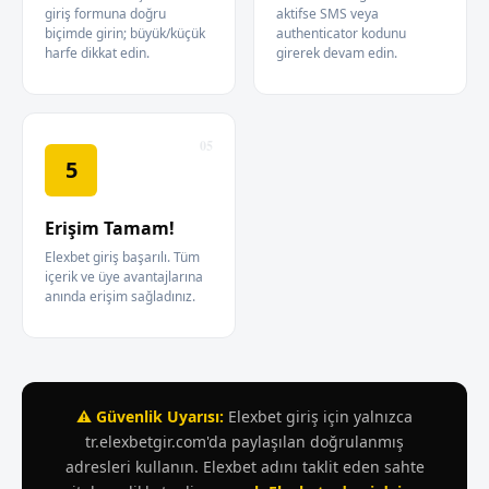
giriş formuna doğru
aktifse SMS veya
biçimde girin; büyük/küçük
authenticator kodunu
harfe dikkat edin.
girerek devam edin.
5
Erişim Tamam!
Elexbet giriş başarılı. Tüm
içerik ve üye avantajlarına
anında erişim sağladınız.
⚠ Güvenlik Uyarısı:
Elexbet giriş için yalnızca
tr.elexbetgir.com'da paylaşılan doğrulanmış
adresleri kullanın. Elexbet adını taklit eden sahte