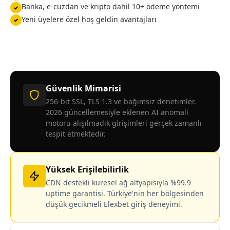
Banka, e-cüzdan ve kripto dahil 10+ ödeme yöntemi
✓
Yeni üyelere özel hoş geldin avantajları
✓
Güvenlik Mimarisi
256-bit SSL, TLS 1.3 ve bağımsız denetimler.
2026 güncellemesiyle eklenen AI anomali
motoru alışılmadık girişimleri gerçek zamanlı
tespit etmektedir.
Yüksek Erişilebilirlik
CDN destekli küresel ağ altyapısıyla %99.9
uptime garantisi. Türkiye'nin her bölgesinden
düşük gecikmeli Elexbet giriş deneyimi.