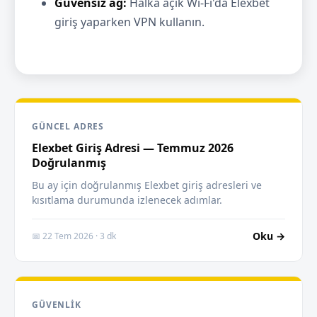
Güvensiz ağ:
Halka açık Wi-Fi'da Elexbet
giriş yaparken VPN kullanın.
GÜNCEL ADRES
Elexbet Giriş Adresi — Temmuz 2026
Doğrulanmış
Bu ay için doğrulanmış Elexbet giriş adresleri ve
kısıtlama durumunda izlenecek adımlar.
Oku →
📅 22 Tem 2026 · 3 dk
GÜVENLIK