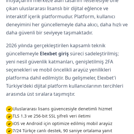
ihtiyaçlarını merkeze alan tasarım felsefesiyle öne
çıkan uluslararası lisanslı bir dijital eğlence ve
interaktif içerik platformudur. Platform, kullanıcı
deneyimini her güncellemeyle daha akıcı, daha hızlı ve
daha güvenli bir seviyeye taşımaktadır.
2026 yılında gerçekleştirilen kapsamlı teknik
güncellemeyle
Elexbet giriş
süreci sadeleştirilmiş;
yeni nesil güvenlik katmanları, genişletilmiş 2FA
seçenekleri ve mobil öncelikli arayüz yenilikleri
platforma dahil edilmiştir. Bu gelişmeler, Elexbet'i
Türkiye'deki dijital platform kullanıcılarının tercihleri
arasında üst sıralara taşımıştır.
Uluslararası lisans güvencesiyle denetimli hizmet
✓
TLS 1.3 ve 256-bit SSL şifreli veri iletimi
✓
iOS ve Android için optimize edilmiş mobil arayüz
✓
7/24 Türkçe canlı destek, 90 saniye ortalama yanıt
✓