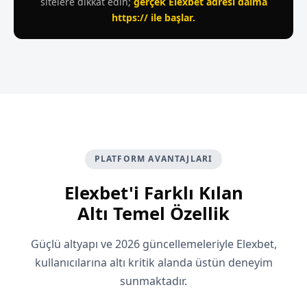
sitelere dikkat edin;
gerçek Elexbet adresi daima
https:// ile başlar.
PLATFORM AVANTAJLARI
Elexbet'i Farklı Kılan
Altı Temel Özellik
Güçlü altyapı ve 2026 güncellemeleriyle Elexbet,
kullanıcılarına altı kritik alanda üstün deneyim
sunmaktadır.