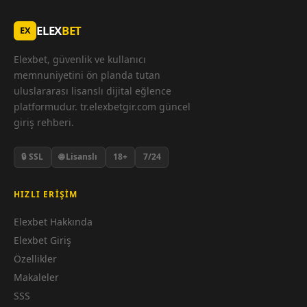
ELEX
BET
EX
Elexbet, güvenlik ve kullanıcı
memnuniyetini ön planda tutan
uluslararası lisanslı dijital eğlence
platformudur. tr.elexbetgir.com güncel
giriş rehberi.
🔒 SSL
🌐 Lisanslı
18+
7/24
HIZLI ERIŞIM
Elexbet Hakkında
Elexbet Giriş
Özellikler
Makaleler
SSS