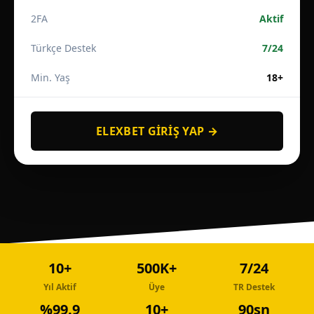
2FA
Aktif
Türkçe Destek
7/24
Min. Yaş
18+
ELEXBET GİRİŞ YAP →
10+
500K+
7/24
Yıl Aktif
Üye
TR Destek
%99.9
10+
90sn