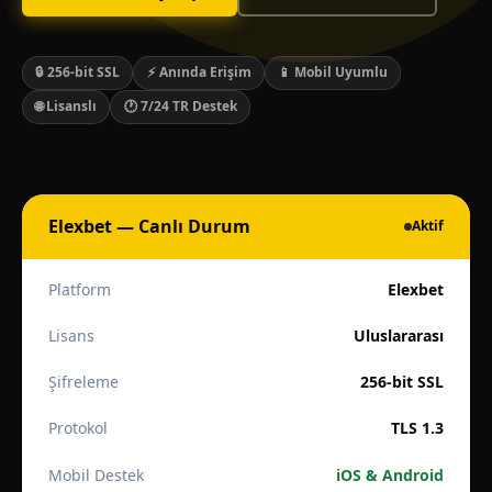
🔒 256-bit SSL
⚡ Anında Erişim
📱 Mobil Uyumlu
🌐 Lisanslı
🕐 7/24 TR Destek
Elexbet — Canlı Durum
Aktif
Platform
Elexbet
Lisans
Uluslararası
Şifreleme
256-bit SSL
Protokol
TLS 1.3
Mobil Destek
iOS & Android