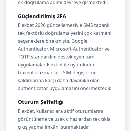
ek doğrulama adımı devreye girmektedir.
Güçlendirilmiş 2FA
Elexbet 2026 güncellemesiyle SMS tabanlı
tek faktörlü doğrulama yerini çok katmanlı
seçeneklere bırakmıştır. Google
Authenticator, Microsoft Authenticator ve
TOTP standardını destekleyen tüm
uygulamalar Elexbet ile uyumludur.
Güvenlik uzmanları, SIM değiştirme
saldırılarına karşı daha dayanıklı olan
authenticator uygulamasını önermektedir.
Oturum Şeffaflığı
Elexbet, kullanıcılara aktif oturumlarını
görüntüleme ve uzak cihazlardan tek tıkla
çıkış yapma imkânı sunmaktadır.