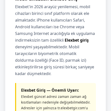
Elexbet'in 2026 arayüz yenilemesi, mobil
cihazları birinci sınıf platform olarak ele
almaktadır. iPhone kullanıcıları Safari,
Android kullanıcıları ise Chrome veya
Samsung Internet aracılığıyla ek uygulama
indirmeksizin tam özellikli
Elexbet giriş
deneyimi yaşayabilmektedir. Mobil
tarayıcıların biyometrik otomatik
doldurma özelliği (Face ID, parmak izi)
etkinleştirilirse giriş süresi birkaç saniyeye
kadar düşmektedir.
Elexbet Giriş — Önemli Uyarı:
Elexbet güncel adresi zaman zaman ağ
kısıtlamaları nedeniyle değişebilmektedir.
Adresler için yalnızca tr.elexbetgir.com'u