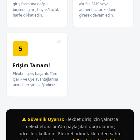
giriş formuna doğru
aktifse SMS veya
biçimde girin; büyük/küçük
authenticator kodunu
harfe dikkat edin.
girerek devam edin.
5
Erişim Tamam!
Elexbet giriş başarılı. Tüm
içerik ve üye avantajlarına
anında erişim sağladınız.
⚠ Güvenlik Uyarısı:
Elexbet giriş için yalnızca
tr.elexbetgir.com'da paylaşılan doğrulanmış
adresleri kullanın. Elexbet adını taklit eden sahte