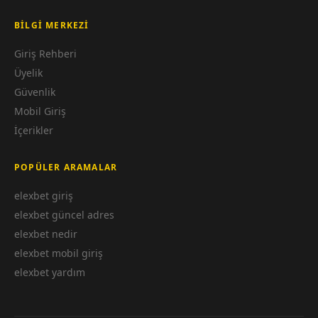
BILGI MERKEZI
Giriş Rehberi
Üyelik
Güvenlik
Mobil Giriş
İçerikler
POPÜLER ARAMALAR
elexbet giriş
elexbet güncel adres
elexbet nedir
elexbet mobil giriş
elexbet yardım