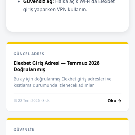
Güvensiz ağ:
Halka açık Wi-Fi'da Elexbet
giriş yaparken VPN kullanın.
GÜNCEL ADRES
Elexbet Giriş Adresi — Temmuz 2026
Doğrulanmış
Bu ay için doğrulanmış Elexbet giriş adresleri ve
kısıtlama durumunda izlenecek adımlar.
Oku →
📅 22 Tem 2026 · 3 dk
GÜVENLIK