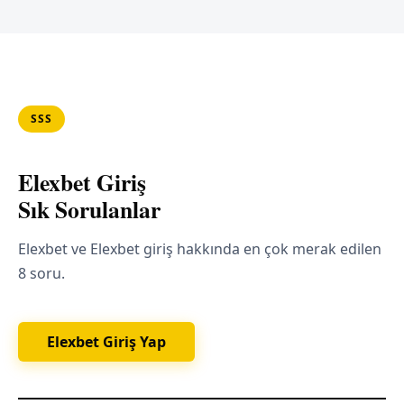
SSS
Elexbet Giriş
Sık Sorulanlar
Elexbet ve Elexbet giriş hakkında en çok merak edilen
8 soru.
Elexbet Giriş Yap