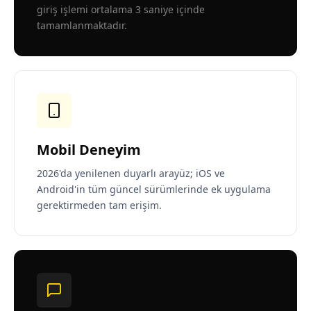
giriş işlemi ortalama 3 saniye içinde
tamamlanmaktadır.
Mobil Deneyim
2026'da yenilenen duyarlı arayüz; iOS ve
Android'in tüm güncel sürümlerinde ek uygulama
gerektirmeden tam erişim.