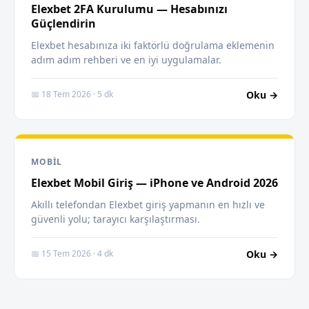
Elexbet 2FA Kurulumu — Hesabınızı
Güçlendirin
Elexbet hesabınıza iki faktörlü doğrulama eklemenin
adım adım rehberi ve en iyi uygulamalar.
Oku →
📅 18 Tem 2026 · 5 dk
MOBIL
Elexbet Mobil Giriş — iPhone ve Android 2026
Akıllı telefondan Elexbet giriş yapmanın en hızlı ve
güvenli yolu; tarayıcı karşılaştırması.
Oku →
📅 15 Tem 2026 · 4 dk