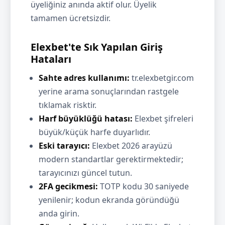
üyeliğiniz anında aktif olur. Üyelik
tamamen ücretsizdir.
Elexbet'te Sık Yapılan Giriş
Hataları
Sahte adres kullanımı:
tr.elexbetgir.com
yerine arama sonuçlarından rastgele
tıklamak risktir.
Harf büyüklüğü hatası:
Elexbet şifreleri
büyük/küçük harfe duyarlıdır.
Eski tarayıcı:
Elexbet 2026 arayüzü
modern standartlar gerektirmektedir;
tarayıcınızı güncel tutun.
2FA gecikmesi:
TOTP kodu 30 saniyede
yenilenir; kodun ekranda göründüğü
anda girin.