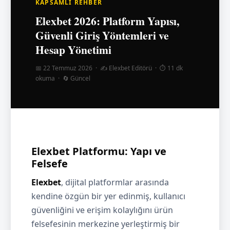
KAPSAMLI REHBER
Elexbet 2026: Platform Yapısı,
Güvenli Giriş Yöntemleri ve
Hesap Yönetimi
📅 22 Temmuz 2026 · ✍ Elexbet Editörü · ⏱ 11 dk
okuma · 🔄 Güncel
Elexbet Platformu: Yapı ve
Felsefe
Elexbet
, dijital platformlar arasında
kendine özgün bir yer edinmiş, kullanıcı
güvenliğini ve erişim kolaylığını ürün
felsefesinin merkezine yerleştirmiş bir