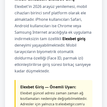
Elexbet'in 2026 arayüz yenilemesi, mobil
cihazları birinci sınıf platform olarak ele
almaktadır. iPhone kullanıcıları Safari,
Android kullanıcıları ise Chrome veya
Samsung Internet aracılığıyla ek uygulama
indirmeksizin tam özellikli
Elexbet giriş
deneyimi yaşayabilmektedir. Mobil
tarayıcıların biyometrik otomatik
doldurma özelliği (Face ID, parmak izi)
etkinleştirilirse giriş süresi birkaç saniyeye
kadar düşmektedir.
Elexbet Giriş — Önemli Uyarı:
Elexbet güncel adresi zaman zaman ağ
kısıtlamaları nedeniyle değişebilmektedir.
Adresler için yalnızca tr.elexbetgir.com'u