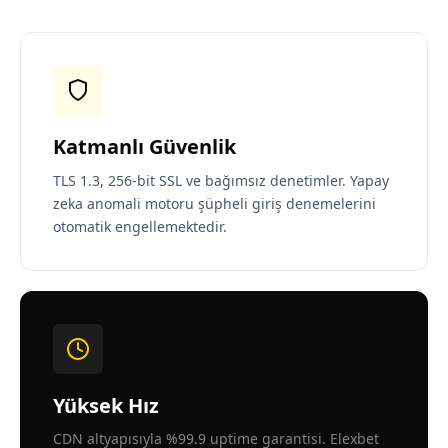
Katmanlı Güvenlik
TLS 1.3, 256-bit SSL ve bağımsız denetimler. Yapay
zeka anomali motoru şüpheli giriş denemelerini
otomatik engellemektedir.
Yüksek Hız
CDN altyapısıyla %99.9 uptime garantisi. Elexbet