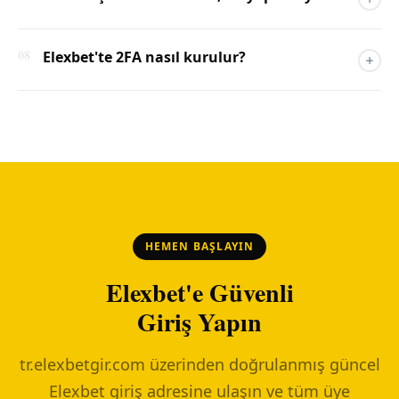
tüm özelliklere erişebilirsiniz.
adres üzerinden Kayıt Ol butonuna tıklayın, formu
doldurun ve e-posta veya SMS doğrulamasını
tamamlayın. Hesabınız hemen aktif olur ve hoş geldin
Elexbet giriş ekranındaki "Şifremi Unuttum"
08
Elexbet'te 2FA nasıl kurulur?
avantajlarına anında kavuşursunuz.
bağlantısına tıklayın. Üyelik e-posta adresinize
sıfırlama bağlantısı gönderilecektir. Bağlantı 15 dakika
geçerlidir. E-posta gelmezse spam klasörünüzü
Elexbet hesabınıza giriş yapın, sağ üstteki profil
kontrol edin; sorun devam ederse Elexbet canlı
menüsünden Güvenlik Ayarları'na gidin ve İki Faktörlü
desteğe başvurun.
Doğrulama seçeneğini aktif hale getirin. SMS veya
authenticator uygulama seçeneklerinden birini tercih
edin. SMS'e kıyasla authenticator uygulaması (Google,
Microsoft) SIM swap saldırılarına karşı çok daha
güvenlidir.
HEMEN BAŞLAYIN
Elexbet'e Güvenli
Giriş Yapın
tr.elexbetgir.com üzerinden doğrulanmış güncel
Elexbet giriş adresine ulaşın ve tüm üye