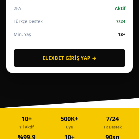
2FA
Aktif
Türkçe Destek
7/24
Min. Yaş
18+
ELEXBET GİRİŞ YAP →
10+
500K+
7/24
Yıl Aktif
Üye
TR Destek
%99.9
10+
90sn