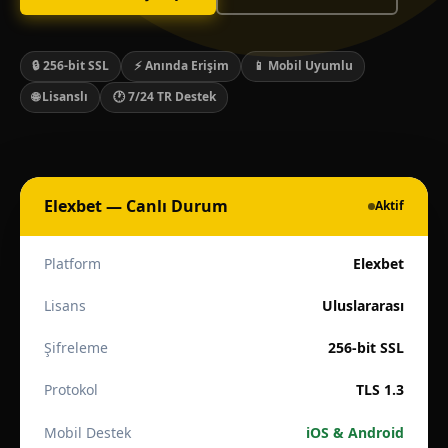
🔒 256-bit SSL
⚡ Anında Erişim
📱 Mobil Uyumlu
🌐 Lisanslı
🕐 7/24 TR Destek
Elexbet — Canlı Durum
Aktif
Platform
Elexbet
Lisans
Uluslararası
Şifreleme
256-bit SSL
Protokol
TLS 1.3
Mobil Destek
iOS & Android