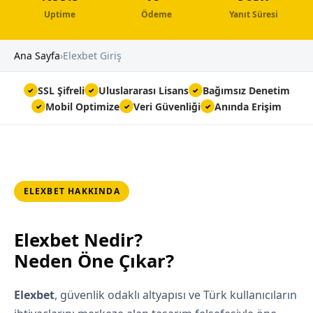
Uptime
Ödeme
Yanıt Süresi
Ana Sayfa
›
Elexbet Giriş
SSL Şifreli
Uluslararası Lisans
Bağımsız Denetim
✓
✓
✓
Mobil Optimize
Veri Güvenliği
Anında Erişim
✓
✓
✓
ELEXBET HAKKINDA
Elexbet Nedir?
Neden Öne Çıkar?
Elexbet
, güvenlik odaklı altyapısı ve Türk kullanıcıların