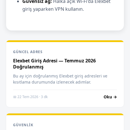
Güvensiz ağ:
Halka açık Wi-Fi'da Elexbet
giriş yaparken VPN kullanın.
GÜNCEL ADRES
Elexbet Giriş Adresi — Temmuz 2026
Doğrulanmış
Bu ay için doğrulanmış Elexbet giriş adresleri ve
kısıtlama durumunda izlenecek adımlar.
Oku →
📅 22 Tem 2026 · 3 dk
GÜVENLIK