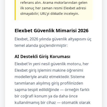
referans alın. Arama motorlarından gelen
ilk sonuç her zaman resmi Elexbet adresi
olmayabilir; URL'yi dikkatle inceleyin.
Elexbet Güvenlik Mimarisi 2026
Elexbet, 2026 yılında güvenlik altyapısını üç
temel alanda güçlendirmiştir:
AI Destekli Giriş Koruması
Elexbet'in yeni nesil güvenlik motoru, her
Elexbet giriş işlemini makine öğrenimi
modelleriyle analiz etmektedir. Sisteme
tanımlanan alışılmış giriş profilinizden
sapma tespit edildiğinde — örneğin farklı
bir coğrafi konum ya da daha önce
kullanılmamış bir cihaz — otomatik olarak