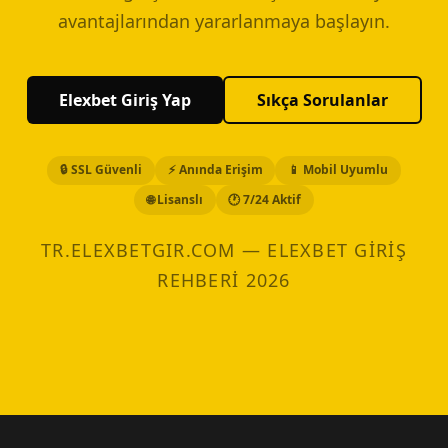
avantajlarından yararlanmaya başlayın.
Elexbet Giriş Yap
Sıkça Sorulanlar
🔒 SSL Güvenli
⚡ Anında Erişim
📱 Mobil Uyumlu
🌐 Lisanslı
🕐 7/24 Aktif
TR.ELEXBETGIR.COM — ELEXBET GİRİŞ
REHBERİ 2026