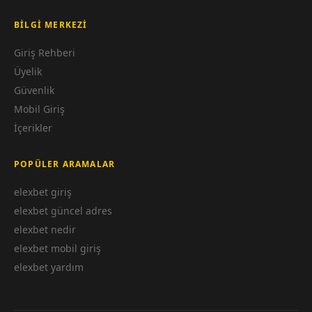
BILGI MERKEZI
Giriş Rehberi
Üyelik
Güvenlik
Mobil Giriş
İçerikler
POPÜLER ARAMALAR
elexbet giriş
elexbet güncel adres
elexbet nedir
elexbet mobil giriş
elexbet yardım