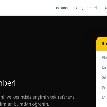
Hakkında
Giriş Rehberi
Öz
El
Pl
Li
Şi
hberi
Pr
i ve kesintisiz erişimin tek referans
Mo
adımları buradan öğrenin.