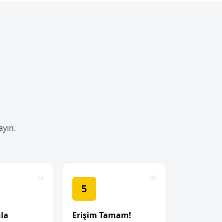
ayın.
5
la
Erişim Tamam!