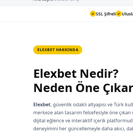
SSL Şifreli
Ulusl
✓
✓
ELEXBET HAKKINDA
Elexbet Nedir?
Neden Öne Çıkar
Elexbet
, güvenlik odaklı altyapısı ve Türk kull
merkeze alan tasarım felsefesiyle öne çıkan ul
dijital eğlence ve interaktif içerik platformud
deneyimini her güncellemeyle daha akıcı, dah