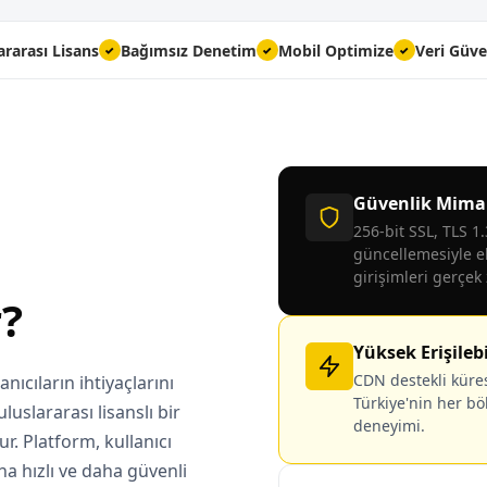
ararası Lisans
Bağımsız Denetim
Mobil Optimize
Veri Güve
✓
✓
✓
Güvenlik Mimar
256-bit SSL, TLS 1
güncellemesiyle e
girişimleri gerçek
?
Yüksek Erişilebi
CDN destekli küres
anıcıların ihtiyaçlarını
Türkiye'nin her bö
uslararası lisanslı bir
deneyimi.
ur. Platform, kullanıcı
a hızlı ve daha güvenli