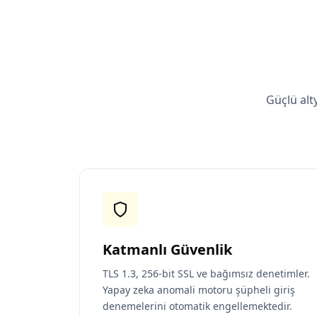
Güçlü alty
Katmanlı Güvenlik
TLS 1.3, 256-bit SSL ve bağımsız denetimler.
Yapay zeka anomali motoru şüpheli giriş
denemelerini otomatik engellemektedir.