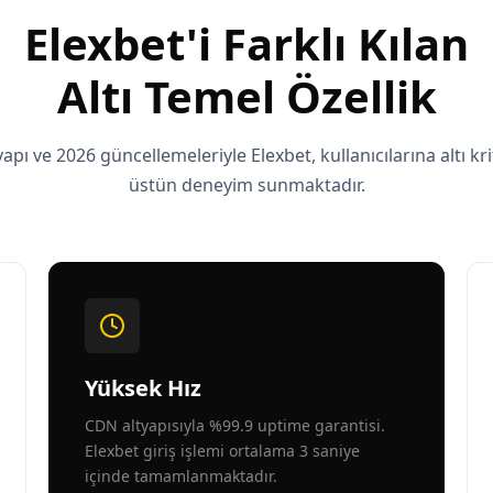
Elexbet'i Farklı Kılan
Altı Temel Özellik
apı ve 2026 güncellemeleriyle Elexbet, kullanıcılarına altı kr
üstün deneyim sunmaktadır.
Yüksek Hız
CDN altyapısıyla %99.9 uptime garantisi.
Elexbet giriş işlemi ortalama 3 saniye
içinde tamamlanmaktadır.