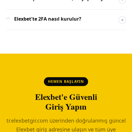
tüm özelliklere erişebilirsiniz.
adres üzerinden Kayıt Ol butonuna tıklayın, formu
doldurun ve e-posta veya SMS doğrulamasını
tamamlayın. Hesabınız hemen aktif olur ve hoş geldin
Elexbet giriş ekranındaki "Şifremi Unuttum"
08
Elexbet'te 2FA nasıl kurulur?
avantajlarına anında kavuşursunuz.
bağlantısına tıklayın. Üyelik e-posta adresinize
sıfırlama bağlantısı gönderilecektir. Bağlantı 15 dakika
geçerlidir. E-posta gelmezse spam klasörünüzü
Elexbet hesabınıza giriş yapın, sağ üstteki profil
kontrol edin; sorun devam ederse Elexbet canlı
menüsünden Güvenlik Ayarları'na gidin ve İki Faktörlü
desteğe başvurun.
Doğrulama seçeneğini aktif hale getirin. SMS veya
authenticator uygulama seçeneklerinden birini tercih
edin. SMS'e kıyasla authenticator uygulaması (Google,
Microsoft) SIM swap saldırılarına karşı çok daha
güvenlidir.
HEMEN BAŞLAYIN
Elexbet'e Güvenli
Giriş Yapın
tr.elexbetgir.com üzerinden doğrulanmış güncel
Elexbet giriş adresine ulaşın ve tüm üye