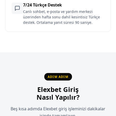
7/24 Türkçe Destek
Canlı sohbet, e-posta ve yardım merkezi
üzerinden hafta sonu dahil kesintisiz Türkçe
destek. Ortalama yanıt süresi 90 saniye.
ADIM ADIM
Elexbet Giriş
Nasıl Yapılır?
Beş kısa adımda Elexbet giriş işleminizi dakikalar
içinde tamamlayın.