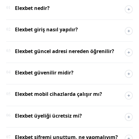
01
Elexbet nedir?
Elexbet, uluslararası lisans kapsamında faaliyet
02
Elexbet giriş nasıl yapılır?
gösteren, Türk kullanıcılara tam Türkçe arayüz ve 7/24
destek sunan dijital eğlence ve interaktif içerik
platformudur. Güvenlik odaklı altyapısı ve kesintisiz
tr.elexbetgir.com üzerinden doğrulanmış güncel
03
Elexbet güncel adresi nereden öğrenilir?
erişim altyapısıyla kullanıcı memnuniyetini öncelikli
Elexbet giriş adresini edinin. Adresi tarayıcınıza
hedef olarak benimseyen Elexbet, yıllar içinde güçlü
doğrudan yazın; URL'de kilit simgesi ve "https://"
bir üye tabanı oluşturmuştur.
olduğunu doğrulayın. Kullanıcı adı ve şifrenizi giriş
Elexbet güncel giriş adresi için tr.elexbetgir.com
04
Elexbet güvenilir midir?
formuna girin, Giriş butonuna tıklayın. 2FA aktifse
sayfasını düzenli olarak takip edin. Adres değişiklikleri
SMS ya da authenticator kodunuzu da girerek işlemi
anlık olarak güncellenmektedir. Arama motorlarından
tamamlayın.
ulaşılan sonuçlar her zaman resmi adres
Evet. Elexbet, uluslararası lisans çerçevesinde faaliyet
05
Elexbet mobil cihazlarda çalışır mı?
olmayabileceğinden, doğrulama için bu sayfayı
göstermekte olup bağımsız güvenlik denetimlerinden
kullanın ve adresi tarayıcınızda yer imi olarak
geçmektedir. 256-bit SSL şifreleme, TLS 1.3 protokolü
kaydedin.
ve yapay zeka destekli anomali tespiti, platformun
Evet. Elexbet'in 2026'da yenilenen duyarlı (responsive)
06
Elexbet üyeliği ücretsiz mi?
güvenlik standartlarını yüksek tutmaktadır.
arayüzü iOS ve Android'in tüm güncel sürümlerinde
sorunsuz çalışmaktadır. Ek uygulama indirmeye gerek
kalmadan mobil tarayıcıdan Elexbet giriş yapabilir,
Evet, Elexbet üyeliği tamamen ücretsizdir. Güncel
07
Elexbet şifremi unuttum, ne yapmalıyım?