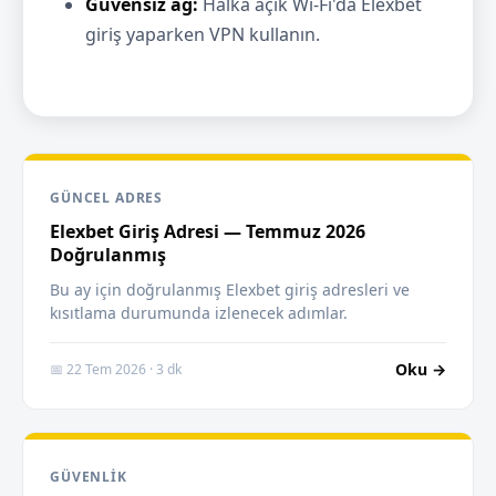
Güvensiz ağ:
Halka açık Wi-Fi'da Elexbet
giriş yaparken VPN kullanın.
GÜNCEL ADRES
Elexbet Giriş Adresi — Temmuz 2026
Doğrulanmış
Bu ay için doğrulanmış Elexbet giriş adresleri ve
kısıtlama durumunda izlenecek adımlar.
Oku →
📅 22 Tem 2026 · 3 dk
GÜVENLIK