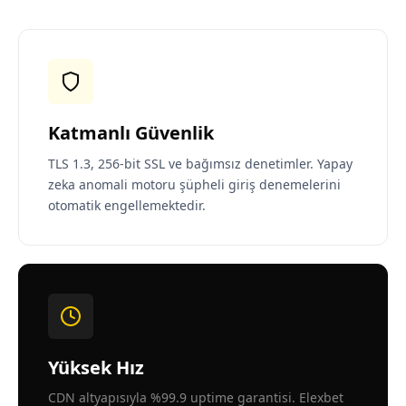
Katmanlı Güvenlik
TLS 1.3, 256-bit SSL ve bağımsız denetimler. Yapay
zeka anomali motoru şüpheli giriş denemelerini
otomatik engellemektedir.
Yüksek Hız
CDN altyapısıyla %99.9 uptime garantisi. Elexbet