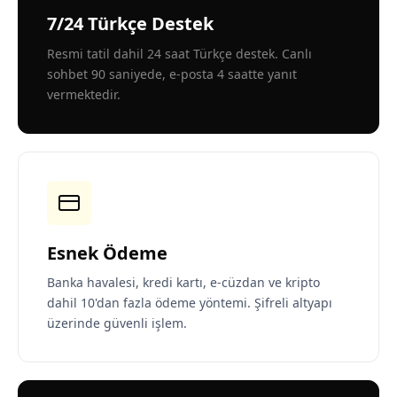
7/24 Türkçe Destek
Resmi tatil dahil 24 saat Türkçe destek. Canlı
sohbet 90 saniyede, e-posta 4 saatte yanıt
vermektedir.
Esnek Ödeme
Banka havalesi, kredi kartı, e-cüzdan ve kripto
dahil 10'dan fazla ödeme yöntemi. Şifreli altyapı
üzerinde güvenli işlem.