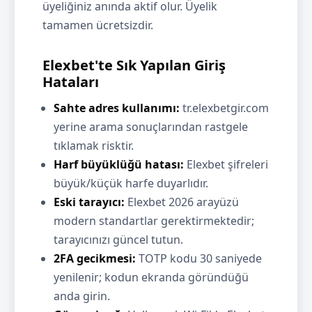
üyeliğiniz anında aktif olur. Üyelik
tamamen ücretsizdir.
Elexbet'te Sık Yapılan Giriş
Hataları
Sahte adres kullanımı:
tr.elexbetgir.com
yerine arama sonuçlarından rastgele
tıklamak risktir.
Harf büyüklüğü hatası:
Elexbet şifreleri
büyük/küçük harfe duyarlıdır.
Eski tarayıcı:
Elexbet 2026 arayüzü
modern standartlar gerektirmektedir;
tarayıcınızı güncel tutun.
2FA gecikmesi:
TOTP kodu 30 saniyede
yenilenir; kodun ekranda göründüğü
anda girin.