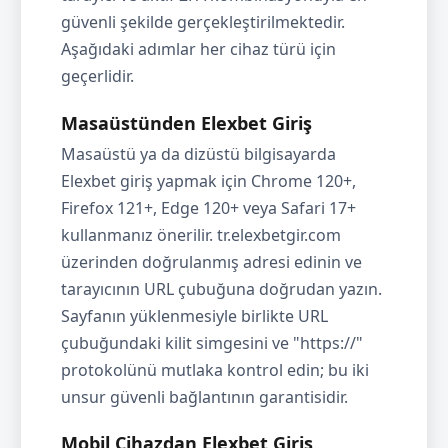
güvenli şekilde gerçekleştirilmektedir.
Aşağıdaki adımlar her cihaz türü için
geçerlidir.
Masaüstünden Elexbet Giriş
Masaüstü ya da dizüstü bilgisayarda
Elexbet giriş yapmak için Chrome 120+,
Firefox 121+, Edge 120+ veya Safari 17+
kullanmanız önerilir. tr.elexbetgir.com
üzerinden doğrulanmış adresi edinin ve
tarayıcının URL çubuğuna doğrudan yazın.
Sayfanın yüklenmesiyle birlikte URL
çubuğundaki kilit simgesini ve "https://"
protokolünü mutlaka kontrol edin; bu iki
unsur güvenli bağlantının garantisidir.
Mobil Cihazdan Elexbet Giriş