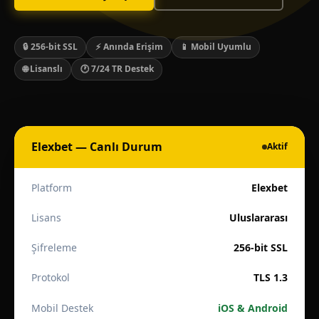
🔒 256-bit SSL
⚡ Anında Erişim
📱 Mobil Uyumlu
🌐 Lisanslı
🕐 7/24 TR Destek
Elexbet — Canlı Durum
Aktif
Platform
Elexbet
Lisans
Uluslararası
Şifreleme
256-bit SSL
Protokol
TLS 1.3
Mobil Destek
iOS & Android