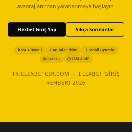
avantajlarından yararlanmaya başlayın.
Elexbet Giriş Yap
Sıkça Sorulanlar
🔒 SSL Güvenli
⚡ Anında Erişim
📱 Mobil Uyumlu
🌐 Lisanslı
🕐 7/24 Aktif
TR.ELEXBETGIR.COM — ELEXBET GİRİŞ
REHBERİ 2026