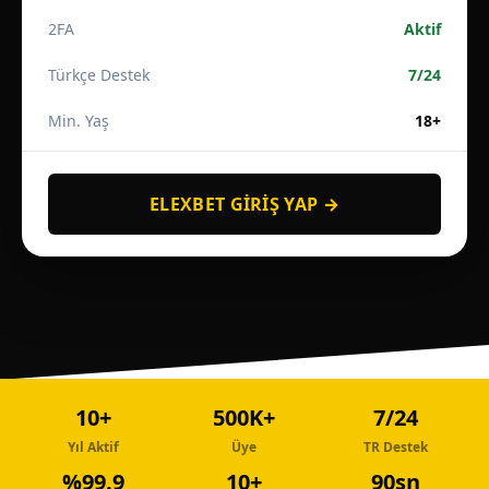
2FA
Aktif
Türkçe Destek
7/24
Min. Yaş
18+
ELEXBET GİRİŞ YAP →
10+
500K+
7/24
Yıl Aktif
Üye
TR Destek
%99.9
10+
90sn