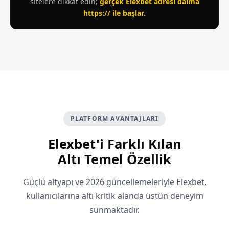
sitelere dikkat edin;
gerçek Elexbet adresi daima
https:// ile başlar.
PLATFORM AVANTAJLARI
Elexbet'i Farklı Kılan
Altı Temel Özellik
Güçlü altyapı ve 2026 güncellemeleriyle Elexbet,
kullanıcılarına altı kritik alanda üstün deneyim
sunmaktadır.