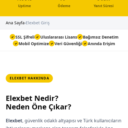
Uptime
Ödeme
Yanıt Süresi
Ana Sayfa
›
Elexbet Giriş
SSL Şifreli
Uluslararası Lisans
Bağımsız Denetim
✓
✓
✓
Mobil Optimize
Veri Güvenliği
Anında Erişim
✓
✓
✓
ELEXBET HAKKINDA
Elexbet Nedir?
Neden Öne Çıkar?
Elexbet
, güvenlik odaklı altyapısı ve Türk kullanıcıların