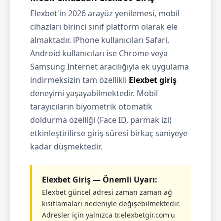
Elexbet'in 2026 arayüz yenilemesi, mobil
cihazları birinci sınıf platform olarak ele
almaktadır. iPhone kullanıcıları Safari,
Android kullanıcıları ise Chrome veya
Samsung Internet aracılığıyla ek uygulama
indirmeksizin tam özellikli
Elexbet giriş
deneyimi yaşayabilmektedir. Mobil
tarayıcıların biyometrik otomatik
doldurma özelliği (Face ID, parmak izi)
etkinleştirilirse giriş süresi birkaç saniyeye
kadar düşmektedir.
Elexbet Giriş — Önemli Uyarı:
Elexbet güncel adresi zaman zaman ağ
kısıtlamaları nedeniyle değişebilmektedir.
Adresler için yalnızca tr.elexbetgir.com'u