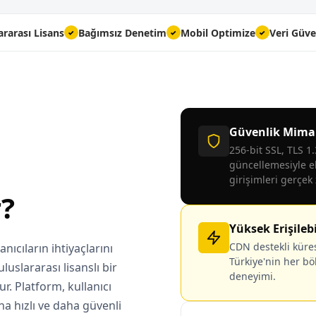
ararası Lisans
Bağımsız Denetim
Mobil Optimize
Veri Güve
✓
✓
✓
Güvenlik Mimar
256-bit SSL, TLS 1
güncellemesiyle e
girişimleri gerçek
?
Yüksek Erişilebi
CDN destekli küres
anıcıların ihtiyaçlarını
Türkiye'nin her bö
uslararası lisanslı bir
deneyimi.
ur. Platform, kullanıcı
a hızlı ve daha güvenli