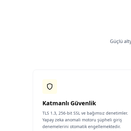
Güçlü alty
Katmanlı Güvenlik
TLS 1.3, 256-bit SSL ve bağımsız denetimler.
Yapay zeka anomali motoru şüpheli giriş
denemelerini otomatik engellemektedir.