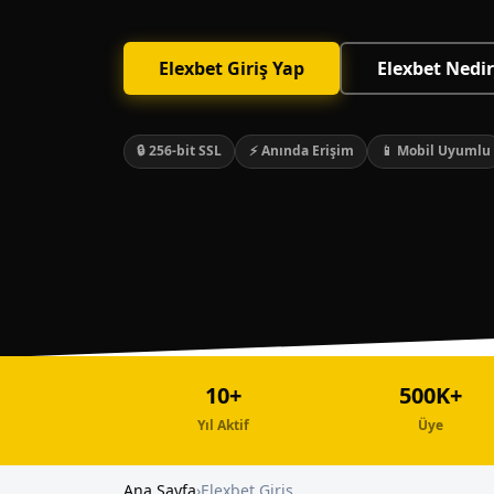
Elexbet Giriş Yap
Elexbet Nedir
🔒 256-bit SSL
⚡ Anında Erişim
📱 Mobil Uyumlu
10+
500K+
Yıl Aktif
Üye
Ana Sayfa
›
Elexbet Giriş