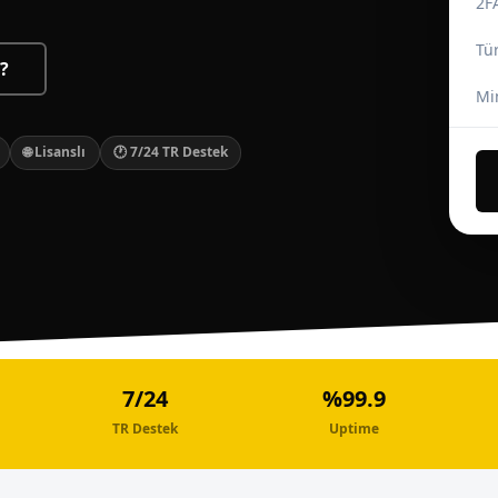
2F
Tü
?
Mi
🌐 Lisanslı
🕐 7/24 TR Destek
7/24
%99.9
TR Destek
Uptime