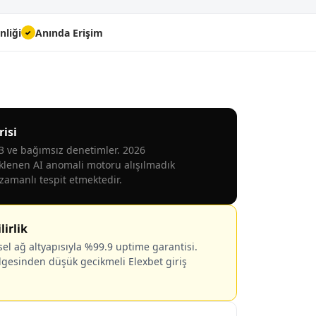
nliği
Anında Erişim
✓
isi
.3 ve bağımsız denetimler. 2026
klenen AI anomali motoru alışılmadık
 zamanlı tespit etmektedir.
lirlik
el ağ altyapısıyla %99.9 uptime garantisi.
lgesinden düşük gecikmeli Elexbet giriş