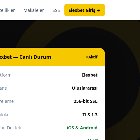
ellikler
Makaleler
SSS
Elexbet Giriş →
exbet — Canlı Durum
Aktif
atform
Elexbet
sans
Uluslararası
freleme
256-bit SSL
otokol
TLS 1.3
bil Destek
iOS & Android