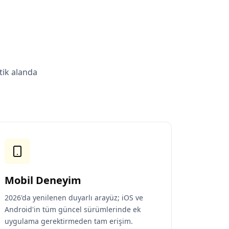
itik alanda
Mobil Deneyim
2026'da yenilenen duyarlı arayüz; iOS ve
Android'in tüm güncel sürümlerinde ek
uygulama gerektirmeden tam erişim.