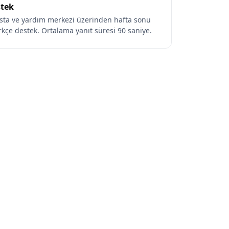
stek
osta ve yardım merkezi üzerinden hafta sonu
ürkçe destek. Ortalama yanıt süresi 90 saniye.