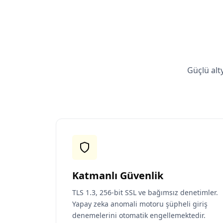
Güçlü alty
Katmanlı Güvenlik
TLS 1.3, 256-bit SSL ve bağımsız denetimler.
Yapay zeka anomali motoru şüpheli giriş
denemelerini otomatik engellemektedir.