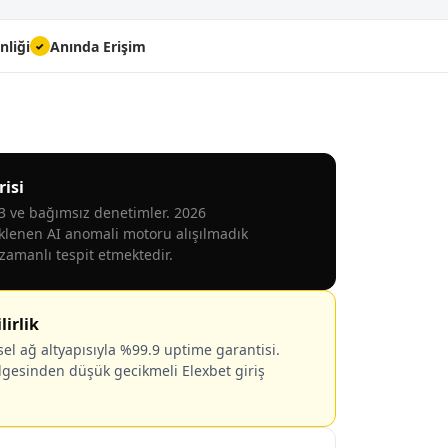
nliği
Anında Erişim
✓
isi
.3 ve bağımsız denetimler. 2026
klenen AI anomali motoru alışılmadık
 zamanlı tespit etmektedir.
lirlik
el ağ altyapısıyla %99.9 uptime garantisi.
lgesinden düşük gecikmeli Elexbet giriş