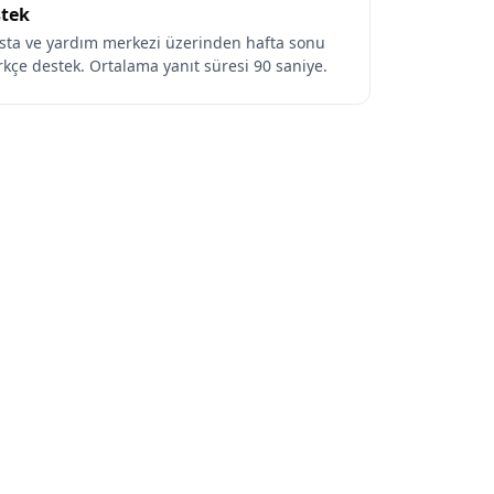
stek
osta ve yardım merkezi üzerinden hafta sonu
ürkçe destek. Ortalama yanıt süresi 90 saniye.