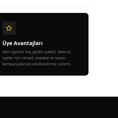
Üye Avantajları
Yeni üyelere hoş geldin paketi. Mevcut
üyeler için reload, sadakat ve sezon
kampanyalarıyla ödüllendirme sistemi.