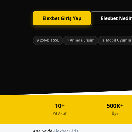
Elexbet Giriş Yap
Elexbet Nedir
🔒 256-bit SSL
⚡ Anında Erişim
📱 Mobil Uyumlu
10+
500K+
Yıl Aktif
Üye
Ana Sayfa
›
Elexbet Giriş