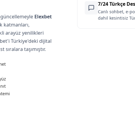
7/24 Türkçe De
Canlı sohbet, e-p
k güncellemeyle
Elexbet
dahil kesintisiz T
ik katmanları,
li arayüz yenilikleri
et'i Türkiye'deki dijital
t sıralara taşımıştır.
met
yüz
nıt
ntemi