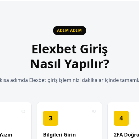
ADIM ADIM
Elexbet Giriş
Nasıl Yapılır?
kısa adımda Elexbet giriş işleminizi dakikalar içinde tamaml
3
4
 Yazın
Bilgileri Girin
2FA Doğru