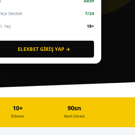
A
Aktif
rkçe Destek
7/24
n. Yaş
18+
ELEXBET GİRİŞ YAP →
10+
90sn
Ödeme
Yanıt Süresi