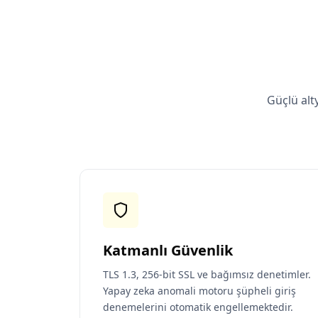
Güçlü alty
Katmanlı Güvenlik
TLS 1.3, 256-bit SSL ve bağımsız denetimler.
Yapay zeka anomali motoru şüpheli giriş
denemelerini otomatik engellemektedir.