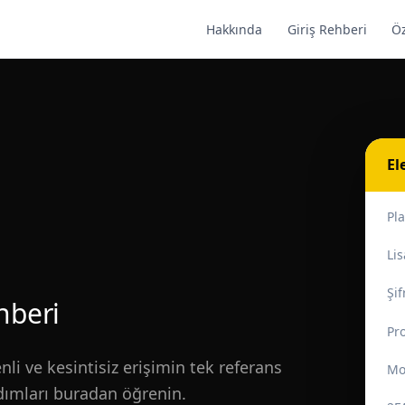
Hakkında
Giriş Rehberi
Öz
El
Pl
Li
Şi
hberi
Pr
i ve kesintisiz erişimin tek referans
Mo
adımları buradan öğrenin.