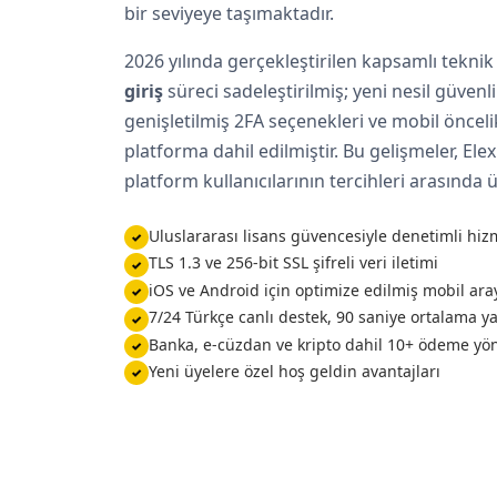
bir seviyeye taşımaktadır.
2026 yılında gerçekleştirilen kapsamlı tekni
giriş
süreci sadeleştirilmiş; yeni nesil güvenl
genişletilmiş 2FA seçenekleri ve mobil öncelik
platforma dahil edilmiştir. Bu gelişmeler, Elexb
platform kullanıcılarının tercihleri arasında üs
Uluslararası lisans güvencesiyle denetimli hiz
✓
TLS 1.3 ve 256-bit SSL şifreli veri iletimi
✓
iOS ve Android için optimize edilmiş mobil ara
✓
7/24 Türkçe canlı destek, 90 saniye ortalama ya
✓
Banka, e-cüzdan ve kripto dahil 10+ ödeme yö
✓
Yeni üyelere özel hoş geldin avantajları
✓