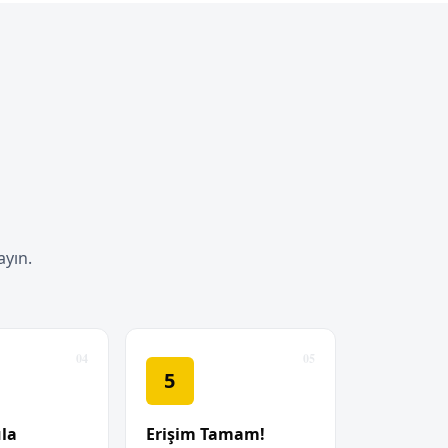
ayın.
5
la
Erişim Tamam!