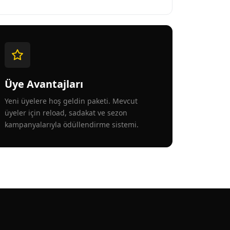
Üye Avantajları
Yeni üyelere hoş geldin paketi. Mevcut
üyeler için reload, sadakat ve sezon
kampanyalarıyla ödüllendirme sistemi.