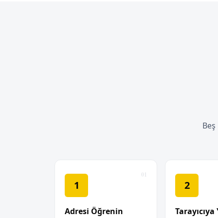
Beş 
1
2
Adresi Öğrenin
Tarayıcıya