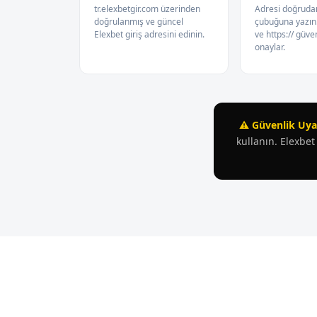
tr.elexbetgir.com üzerinden
Adresi doğruda
doğrulanmış ve güncel
çubuğuna yazın. 
Elexbet giriş adresini edinin.
ve https:// güve
onaylar.
⚠ Güvenlik Uyar
kullanın. Elexbet