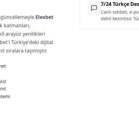
7/24 Türkçe De
Canlı sohbet, e-p
k güncellemeyle
Elexbet
dahil kesintisiz T
ik katmanları,
li arayüz yenilikleri
et'i Türkiye'deki dijital
t sıralara taşımıştır.
met
yüz
nıt
ntemi