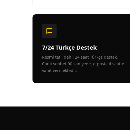
7/24 Türkçe Destek
Resmi tatil dahil 24 saat Türkçe destek.
Canlı sohbet 90 saniyede, e-posta 4 saatte
yanıt vermektedir.