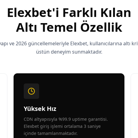
Elexbet'i Farklı Kılan
Altı Temel Özellik
apı ve 2026 güncellemeleriyle Elexbet, kullanıcılarına altı kr
üstün deneyim sunmaktadır.
Yüksek Hız
CDN altyapısıyla %99.9 uptime garantisi.
Elexbet giriş işlemi ortalama 3 saniye
içinde tamamlanmaktadır.