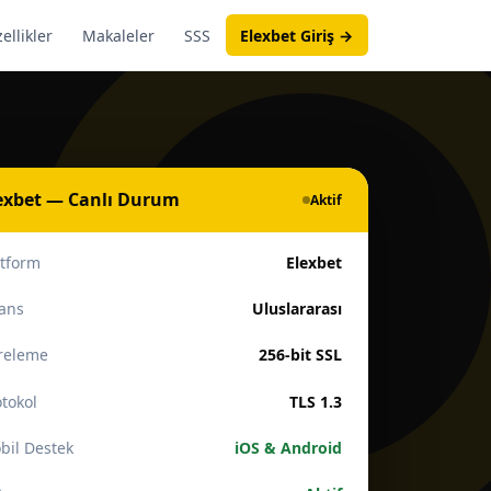
ellikler
Makaleler
SSS
Elexbet Giriş →
exbet — Canlı Durum
Aktif
atform
Elexbet
sans
Uluslararası
freleme
256-bit SSL
otokol
TLS 1.3
bil Destek
iOS & Android