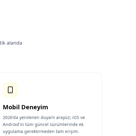
itik alanda
Mobil Deneyim
2026'da yenilenen duyarlı arayüz; iOS ve
Android'in tüm güncel sürümlerinde ek
uygulama gerektirmeden tam erişim.