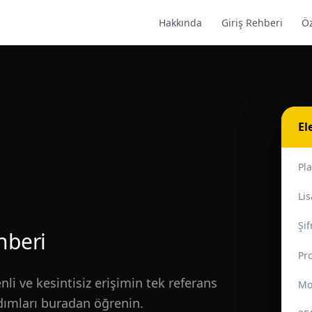
Hakkında
Giriş Rehberi
Öz
El
Pl
Li
Şi
hberi
Pr
i ve kesintisiz erişimin tek referans
Mo
adımları buradan öğrenin.