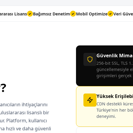
ararası Lisans
Bağımsız Denetim
Mobil Optimize
Veri Güve
✓
✓
✓
Güvenlik Mimar
256-bit SSL, TLS 1
güncellemesiyle e
girişimleri gerçek
?
Yüksek Erişilebi
CDN destekli küres
anıcıların ihtiyaçlarını
Türkiye'nin her bö
uslararası lisanslı bir
deneyimi.
ur. Platform, kullanıcı
a hızlı ve daha güvenli