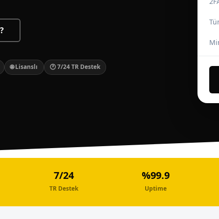
2F
Tü
?
Mi
🌐 Lisanslı
🕐 7/24 TR Destek
7/24
%99.9
TR Destek
Uptime