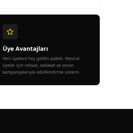
Üye Avantajları
Yeni üyelere hoş geldin paketi. Mevcut
üyeler için reload, sadakat ve sezon
kampanyalarıyla ödüllendirme sistemi.