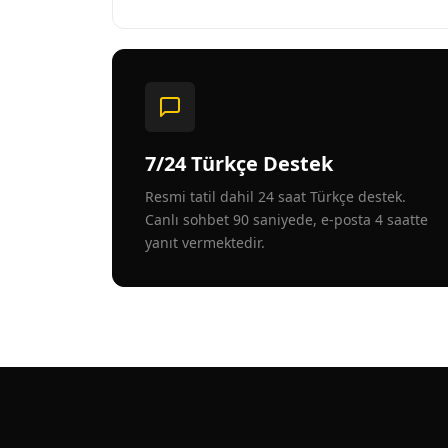
7/24 Türkçe Destek
Resmi tatil dahil 24 saat Türkçe destek.
Canlı sohbet 90 saniyede, e-posta 4 saatte
yanıt vermektedir.