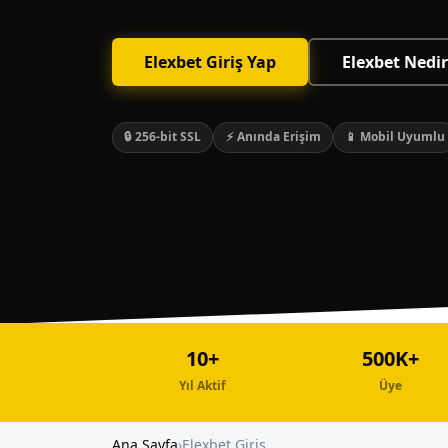
Elexbet Giriş Yap
Elexbet Nedir
🔒 256-bit SSL
⚡ Anında Erişim
📱 Mobil Uyumlu
10+
500K+
Yıl Aktif
Üye
Ana Sayfa
›
Elexbet Giriş