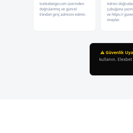
tr.elexbetgir.com üzerinden
Adresi doğruda
doğrulanmış ve güncel
çubuğuna yazın. 
Elexbet giriş adresini edinin.
ve https:// güve
onaylar.
⚠ Güvenlik Uyar
kullanın. Elexbet