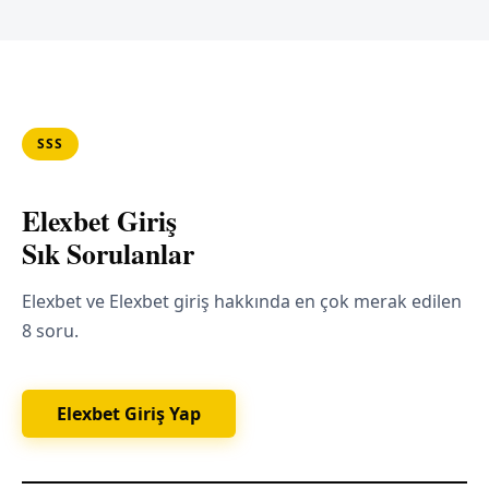
SSS
Elexbet Giriş
Sık Sorulanlar
Elexbet ve Elexbet giriş hakkında en çok merak edilen
8 soru.
Elexbet Giriş Yap