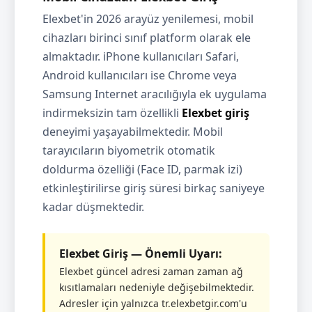
Elexbet'in 2026 arayüz yenilemesi, mobil
cihazları birinci sınıf platform olarak ele
almaktadır. iPhone kullanıcıları Safari,
Android kullanıcıları ise Chrome veya
Samsung Internet aracılığıyla ek uygulama
indirmeksizin tam özellikli
Elexbet giriş
deneyimi yaşayabilmektedir. Mobil
tarayıcıların biyometrik otomatik
doldurma özelliği (Face ID, parmak izi)
etkinleştirilirse giriş süresi birkaç saniyeye
kadar düşmektedir.
Elexbet Giriş — Önemli Uyarı:
Elexbet güncel adresi zaman zaman ağ
kısıtlamaları nedeniyle değişebilmektedir.
Adresler için yalnızca tr.elexbetgir.com'u