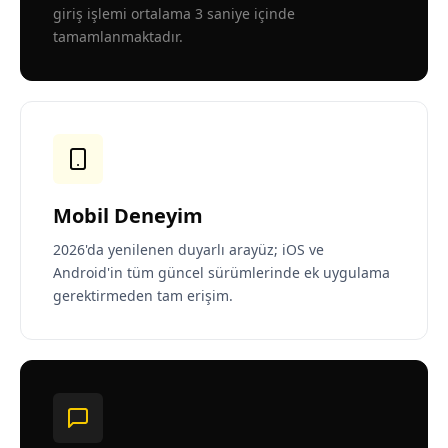
giriş işlemi ortalama 3 saniye içinde
tamamlanmaktadır.
Mobil Deneyim
2026'da yenilenen duyarlı arayüz; iOS ve
Android'in tüm güncel sürümlerinde ek uygulama
gerektirmeden tam erişim.