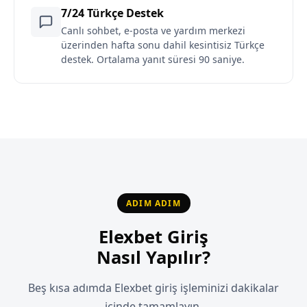
7/24 Türkçe Destek
Canlı sohbet, e-posta ve yardım merkezi
üzerinden hafta sonu dahil kesintisiz Türkçe
destek. Ortalama yanıt süresi 90 saniye.
ADIM ADIM
Elexbet Giriş
Nasıl Yapılır?
Beş kısa adımda Elexbet giriş işleminizi dakikalar
içinde tamamlayın.