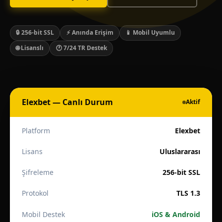
🔒 256-bit SSL
⚡ Anında Erişim
📱 Mobil Uyumlu
🌐 Lisanslı
🕐 7/24 TR Destek
Elexbet — Canlı Durum
Aktif
Platform
Elexbet
Lisans
Uluslararası
Şifreleme
256-bit SSL
Protokol
TLS 1.3
Mobil Destek
iOS & Android