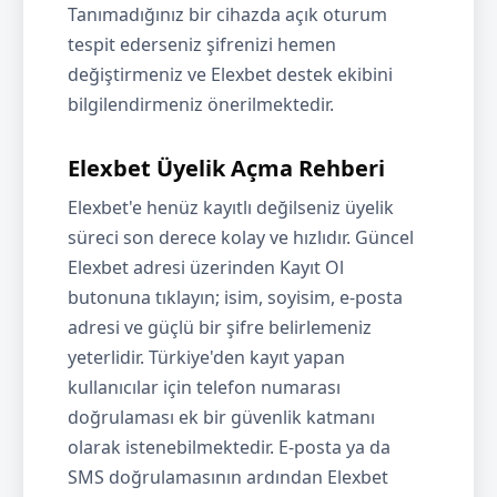
Tanımadığınız bir cihazda açık oturum
tespit ederseniz şifrenizi hemen
değiştirmeniz ve Elexbet destek ekibini
bilgilendirmeniz önerilmektedir.
Elexbet Üyelik Açma Rehberi
Elexbet'e henüz kayıtlı değilseniz üyelik
süreci son derece kolay ve hızlıdır. Güncel
Elexbet adresi üzerinden Kayıt Ol
butonuna tıklayın; isim, soyisim, e-posta
adresi ve güçlü bir şifre belirlemeniz
yeterlidir. Türkiye'den kayıt yapan
kullanıcılar için telefon numarası
doğrulaması ek bir güvenlik katmanı
olarak istenebilmektedir. E-posta ya da
SMS doğrulamasının ardından Elexbet