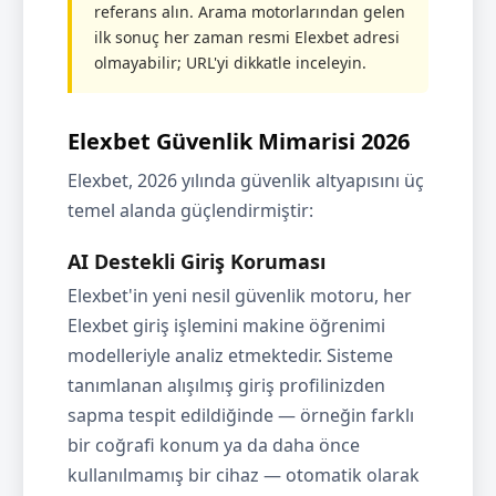
referans alın. Arama motorlarından gelen
ilk sonuç her zaman resmi Elexbet adresi
olmayabilir; URL'yi dikkatle inceleyin.
Elexbet Güvenlik Mimarisi 2026
Elexbet, 2026 yılında güvenlik altyapısını üç
temel alanda güçlendirmiştir:
AI Destekli Giriş Koruması
Elexbet'in yeni nesil güvenlik motoru, her
Elexbet giriş işlemini makine öğrenimi
modelleriyle analiz etmektedir. Sisteme
tanımlanan alışılmış giriş profilinizden
sapma tespit edildiğinde — örneğin farklı
bir coğrafi konum ya da daha önce
kullanılmamış bir cihaz — otomatik olarak