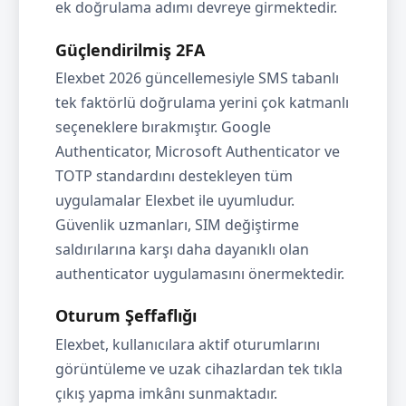
ek doğrulama adımı devreye girmektedir.
Güçlendirilmiş 2FA
Elexbet 2026 güncellemesiyle SMS tabanlı
tek faktörlü doğrulama yerini çok katmanlı
seçeneklere bırakmıştır. Google
Authenticator, Microsoft Authenticator ve
TOTP standardını destekleyen tüm
uygulamalar Elexbet ile uyumludur.
Güvenlik uzmanları, SIM değiştirme
saldırılarına karşı daha dayanıklı olan
authenticator uygulamasını önermektedir.
Oturum Şeffaflığı
Elexbet, kullanıcılara aktif oturumlarını
görüntüleme ve uzak cihazlardan tek tıkla
çıkış yapma imkânı sunmaktadır.