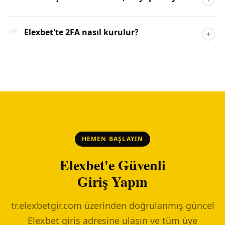
tüm özelliklere erişebilirsiniz.
adres üzerinden Kayıt Ol butonuna tıklayın, formu
doldurun ve e-posta veya SMS doğrulamasını
tamamlayın. Hesabınız hemen aktif olur ve hoş geldin
Elexbet giriş ekranındaki "Şifremi Unuttum"
08
Elexbet'te 2FA nasıl kurulur?
avantajlarına anında kavuşursunuz.
bağlantısına tıklayın. Üyelik e-posta adresinize
sıfırlama bağlantısı gönderilecektir. Bağlantı 15 dakika
geçerlidir. E-posta gelmezse spam klasörünüzü
Elexbet hesabınıza giriş yapın, sağ üstteki profil
kontrol edin; sorun devam ederse Elexbet canlı
menüsünden Güvenlik Ayarları'na gidin ve İki Faktörlü
desteğe başvurun.
Doğrulama seçeneğini aktif hale getirin. SMS veya
authenticator uygulama seçeneklerinden birini tercih
edin. SMS'e kıyasla authenticator uygulaması (Google,
Microsoft) SIM swap saldırılarına karşı çok daha
güvenlidir.
HEMEN BAŞLAYIN
Elexbet'e Güvenli
Giriş Yapın
tr.elexbetgir.com üzerinden doğrulanmış güncel
Elexbet giriş adresine ulaşın ve tüm üye