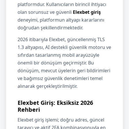
platformdur. Kullanıcıların birincil ihtiyacı
olan sorunsuz ve güvenli
Elexbet giriş
deneyimi, platformun altyapı kararlarını
doğrudan şekillendirmektedir.
2026 itibarıyla Elexbet, güncellenmiş TLS
1.3 altyapısı, AI destekli güvenlik motoru ve
sıfırdan tasarlanmış mobil arayüzüyle
önemli bir dönüşüm geçirmiştir. Bu
dönüşüm, mevcut üyelerin geri bildirimleri
ve bağımsız güvenlik denetimleri temel
alınarak gerçekleştirilmiştir.
Elexbet Giriş: Eksiksiz 2026
Rehberi
Elexbet giriş işlemi; doğru adres, güncel
tarayıcı ve aktif 2FA kombinasyonuyla en