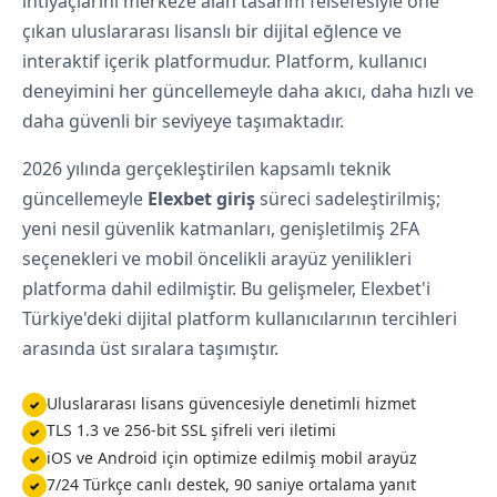
ihtiyaçlarını merkeze alan tasarım felsefesiyle öne
çıkan uluslararası lisanslı bir dijital eğlence ve
interaktif içerik platformudur. Platform, kullanıcı
deneyimini her güncellemeyle daha akıcı, daha hızlı ve
daha güvenli bir seviyeye taşımaktadır.
2026 yılında gerçekleştirilen kapsamlı teknik
güncellemeyle
Elexbet giriş
süreci sadeleştirilmiş;
yeni nesil güvenlik katmanları, genişletilmiş 2FA
seçenekleri ve mobil öncelikli arayüz yenilikleri
platforma dahil edilmiştir. Bu gelişmeler, Elexbet'i
Türkiye'deki dijital platform kullanıcılarının tercihleri
arasında üst sıralara taşımıştır.
Uluslararası lisans güvencesiyle denetimli hizmet
✓
TLS 1.3 ve 256-bit SSL şifreli veri iletimi
✓
iOS ve Android için optimize edilmiş mobil arayüz
✓
7/24 Türkçe canlı destek, 90 saniye ortalama yanıt
✓