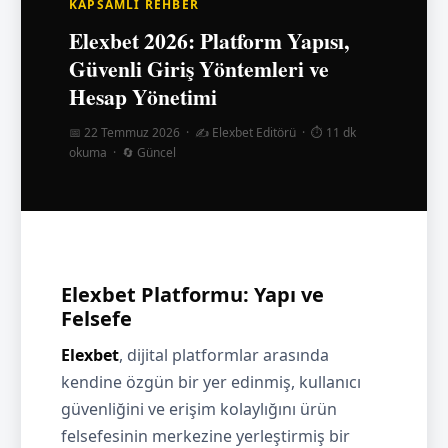
KAPSAMLI REHBER
Elexbet 2026: Platform Yapısı,
Güvenli Giriş Yöntemleri ve
Hesap Yönetimi
📅 22 Temmuz 2026 · ✍ Elexbet Editörü · ⏱ 11 dk
okuma · 🔄 Güncel
Elexbet Platformu: Yapı ve
Felsefe
Elexbet
, dijital platformlar arasında
kendine özgün bir yer edinmiş, kullanıcı
güvenliğini ve erişim kolaylığını ürün
felsefesinin merkezine yerleştirmiş bir