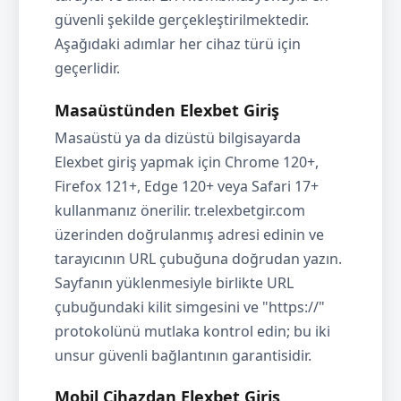
güvenli şekilde gerçekleştirilmektedir.
Aşağıdaki adımlar her cihaz türü için
geçerlidir.
Masaüstünden Elexbet Giriş
Masaüstü ya da dizüstü bilgisayarda
Elexbet giriş yapmak için Chrome 120+,
Firefox 121+, Edge 120+ veya Safari 17+
kullanmanız önerilir. tr.elexbetgir.com
üzerinden doğrulanmış adresi edinin ve
tarayıcının URL çubuğuna doğrudan yazın.
Sayfanın yüklenmesiyle birlikte URL
çubuğundaki kilit simgesini ve "https://"
protokolünü mutlaka kontrol edin; bu iki
unsur güvenli bağlantının garantisidir.
Mobil Cihazdan Elexbet Giriş