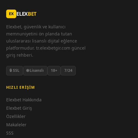
ELEX
BET
EX
Elexbet, güvenlik ve kullanıcı
memnuniyetini ön planda tutan
uluslararası lisanslı dijital eğlence
platformudur. tr.elexbetgir.com güncel
giriş rehberi.
🔒 SSL
🌐 Lisanslı
18+
7/24
HIZLI ERIŞIM
Elexbet Hakkında
Elexbet Giriş
Özellikler
Makaleler
SSS