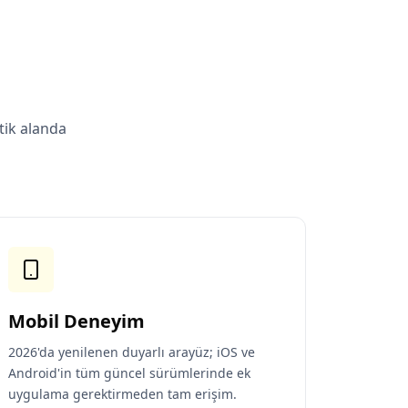
itik alanda
Mobil Deneyim
2026'da yenilenen duyarlı arayüz; iOS ve
Android'in tüm güncel sürümlerinde ek
uygulama gerektirmeden tam erişim.