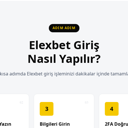
ADIM ADIM
Elexbet Giriş
Nasıl Yapılır?
kısa adımda Elexbet giriş işleminizi dakikalar içinde tamaml
3
4
 Yazın
Bilgileri Girin
2FA Doğru