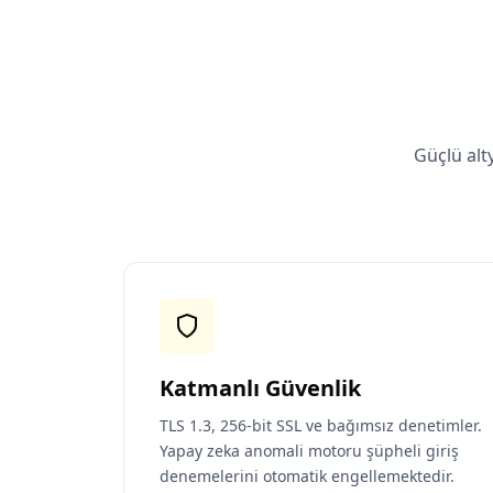
Güçlü alty
Katmanlı Güvenlik
TLS 1.3, 256-bit SSL ve bağımsız denetimler.
Yapay zeka anomali motoru şüpheli giriş
denemelerini otomatik engellemektedir.