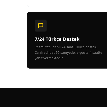
7/24 Türkçe Destek
Resmi tatil dahil 24 saat Türkçe destek.
Canlı sohbet 90 saniyede, e-posta 4 saatte
yanıt vermektedir.