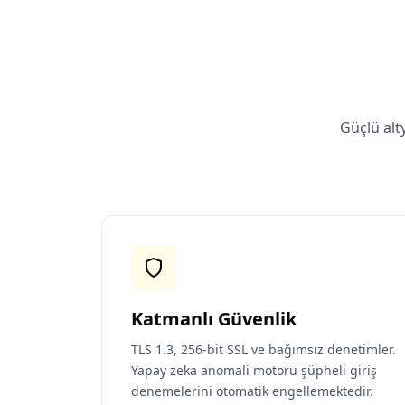
Güçlü alty
Katmanlı Güvenlik
TLS 1.3, 256-bit SSL ve bağımsız denetimler.
Yapay zeka anomali motoru şüpheli giriş
denemelerini otomatik engellemektedir.