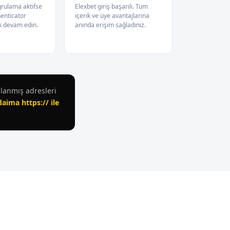
oğrulama aktifse
Elexbet giriş başarılı. Tüm
enticator
içerik ve üye avantajlarına
k devam edin.
anında erişim sağladınız.
ulanmış adresleri
aima https:// ile