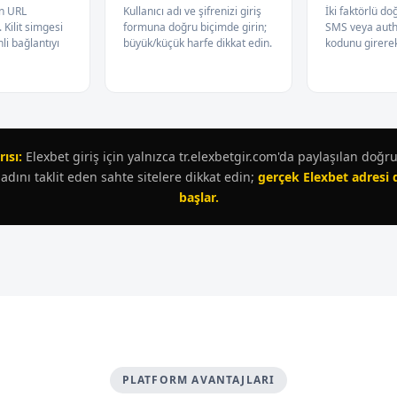
n URL
Kullanıcı adı ve şifrenizi giriş
İki faktörlü d
Kilit simgesi
formuna doğru biçimde girin;
SMS veya auth
nli bağlantıyı
büyük/küçük harfe dikkat edin.
kodunu girere
ısı:
Elexbet giriş için yalnızca tr.elexbetgir.com'da paylaşılan doğr
 adını taklit eden sahte sitelere dikkat edin;
gerçek Elexbet adresi d
başlar.
PLATFORM AVANTAJLARI