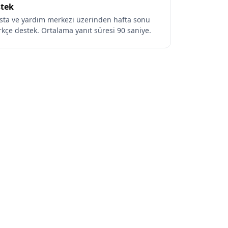
stek
osta ve yardım merkezi üzerinden hafta sonu
ürkçe destek. Ortalama yanıt süresi 90 saniye.