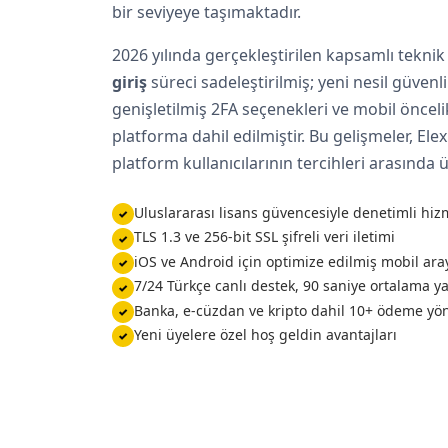
bir seviyeye taşımaktadır.
2026 yılında gerçekleştirilen kapsamlı tekni
giriş
süreci sadeleştirilmiş; yeni nesil güvenl
genişletilmiş 2FA seçenekleri ve mobil öncelik
platforma dahil edilmiştir. Bu gelişmeler, Elexb
platform kullanıcılarının tercihleri arasında üs
Uluslararası lisans güvencesiyle denetimli hiz
✓
TLS 1.3 ve 256-bit SSL şifreli veri iletimi
✓
iOS ve Android için optimize edilmiş mobil ara
✓
7/24 Türkçe canlı destek, 90 saniye ortalama ya
✓
Banka, e-cüzdan ve kripto dahil 10+ ödeme yö
✓
Yeni üyelere özel hoş geldin avantajları
✓