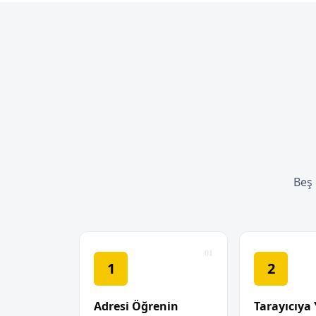
Beş 
1
2
Adresi Öğrenin
Tarayıcıya