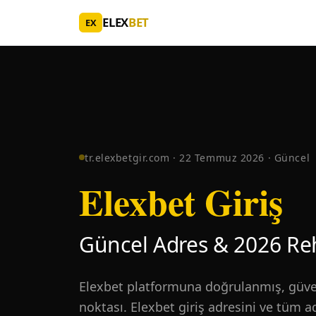
ELEX
BET
EX
tr.elexbetgir.com · 22 Temmuz 2026 · Güncel
Elexbet Giriş
Güncel Adres & 2026 Re
Elexbet platformuna doğrulanmış, güvenl
noktası. Elexbet giriş adresini ve tüm 