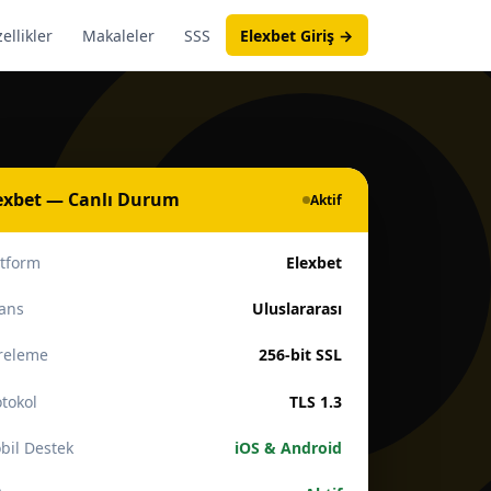
ellikler
Makaleler
SSS
Elexbet Giriş →
exbet — Canlı Durum
Aktif
atform
Elexbet
sans
Uluslararası
freleme
256-bit SSL
otokol
TLS 1.3
bil Destek
iOS & Android