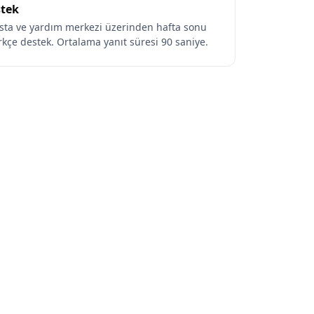
stek
osta ve yardım merkezi üzerinden hafta sonu
ürkçe destek. Ortalama yanıt süresi 90 saniye.