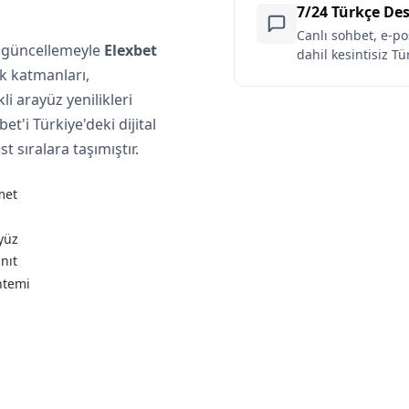
7/24 Türkçe De
Canlı sohbet, e-p
k güncellemeyle
Elexbet
dahil kesintisiz T
ik katmanları,
li arayüz yenilikleri
et'i Türkiye'deki dijital
t sıralara taşımıştır.
met
yüz
nıt
ntemi