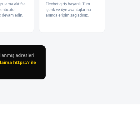
oğrulama aktifse
Elexbet giriş başarılı. Tüm
enticator
içerik ve üye avantajlarına
k devam edin.
anında erişim sağladınız.
ulanmış adresleri
aima https:// ile