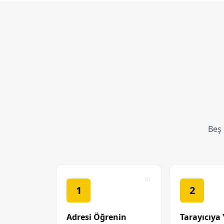
Beş 
1
2
Adresi Öğrenin
Tarayıcıya