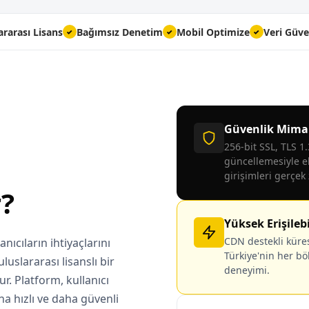
ararası Lisans
Bağımsız Denetim
Mobil Optimize
Veri Güve
✓
✓
✓
Güvenlik Mimar
256-bit SSL, TLS 1
güncellemesiyle e
girişimleri gerçek
?
Yüksek Erişilebi
CDN destekli küres
anıcıların ihtiyaçlarını
Türkiye'nin her bö
uslararası lisanslı bir
deneyimi.
ur. Platform, kullanıcı
a hızlı ve daha güvenli