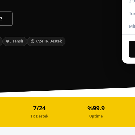
2F
Tü
?
Mi
🌐 Lisanslı
🕐 7/24 TR Destek
7/24
%99.9
TR Destek
Uptime