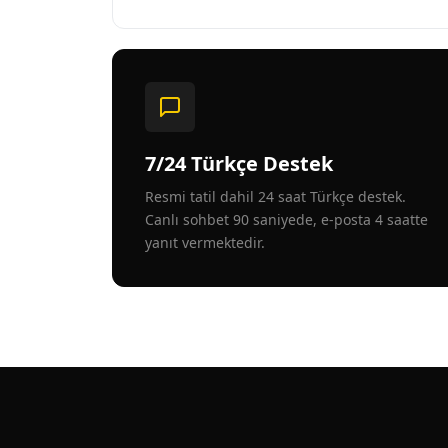
7/24 Türkçe Destek
Resmi tatil dahil 24 saat Türkçe destek.
Canlı sohbet 90 saniyede, e-posta 4 saatte
yanıt vermektedir.