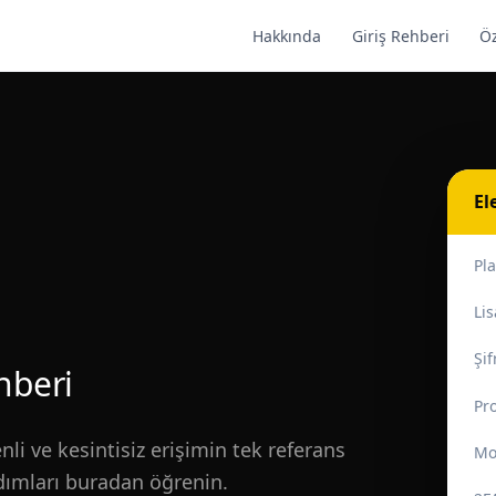
Hakkında
Giriş Rehberi
Öz
El
Pl
Li
Şi
hberi
Pr
i ve kesintisiz erişimin tek referans
Mo
adımları buradan öğrenin.