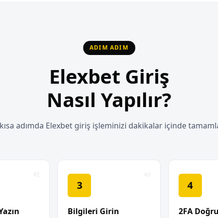
ADIM ADIM
Elexbet Giriş
Nasıl Yapılır?
kısa adımda Elexbet giriş işleminizi dakikalar içinde tamaml
3
4
 Yazın
Bilgileri Girin
2FA Doğru