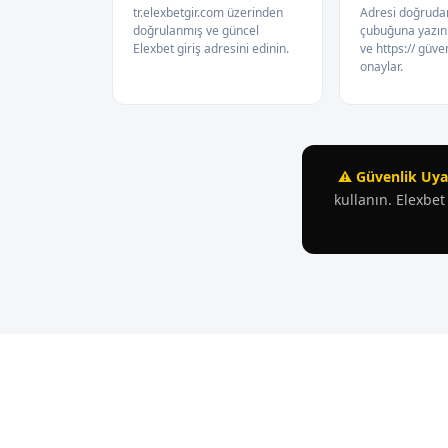
tr.elexbetgir.com üzerinden
Adresi doğruda
doğrulanmış ve güncel
çubuğuna yazın. 
Elexbet giriş adresini edinin.
ve https:// güve
onaylar.
⚠ Güvenlik Uyar
kullanın. Elexbet