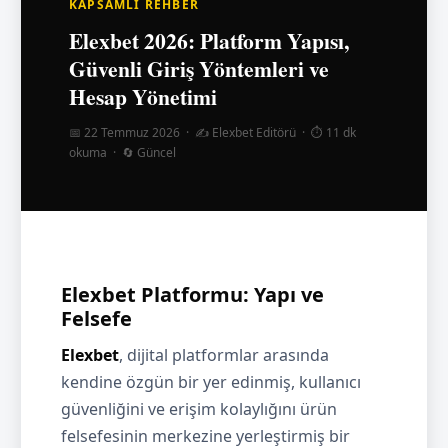
KAPSAMLI REHBER
Elexbet 2026: Platform Yapısı,
Güvenli Giriş Yöntemleri ve
Hesap Yönetimi
📅 22 Temmuz 2026 · ✍ Elexbet Editörü · ⏱ 11 dk
okuma · 🔄 Güncel
Elexbet Platformu: Yapı ve
Felsefe
Elexbet
, dijital platformlar arasında
kendine özgün bir yer edinmiş, kullanıcı
güvenliğini ve erişim kolaylığını ürün
felsefesinin merkezine yerleştirmiş bir