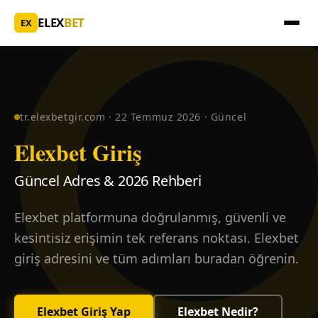
ELEX
BET
EX
tr.elexbetgir.com · 22 Temmuz 2026 · Güncel
Elexbet Giriş
Güncel Adres & 2026 Rehberi
Elexbet platformuna doğrulanmış, güvenli ve
kesintisiz erişimin tek referans noktası. Elexbet
giriş adresini ve tüm adımları buradan öğrenin.
Elexbet Giriş Yap
Elexbet Nedir?