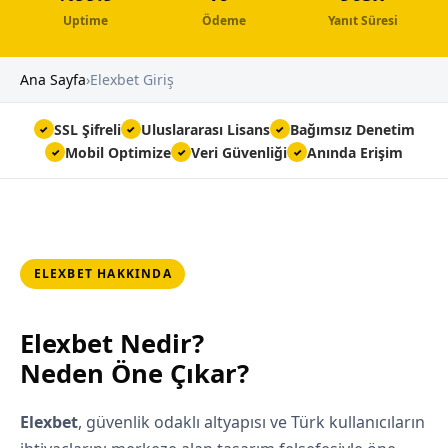
Uptime
Ödeme
Yanıt Süresi
Ana Sayfa
›
Elexbet Giriş
SSL Şifreli
Uluslararası Lisans
Bağımsız Denetim
✓
✓
✓
Mobil Optimize
Veri Güvenliği
Anında Erişim
✓
✓
✓
ELEXBET HAKKINDA
Elexbet Nedir?
Neden Öne Çıkar?
Elexbet
, güvenlik odaklı altyapısı ve Türk kullanıcıların