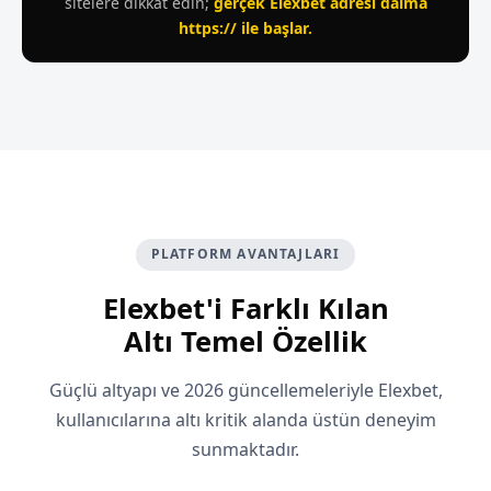
sitelere dikkat edin;
gerçek Elexbet adresi daima
https:// ile başlar.
PLATFORM AVANTAJLARI
Elexbet'i Farklı Kılan
Altı Temel Özellik
Güçlü altyapı ve 2026 güncellemeleriyle Elexbet,
kullanıcılarına altı kritik alanda üstün deneyim
sunmaktadır.