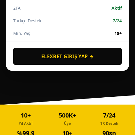
2FA
Aktif
Türkçe Destek
7/24
Min. Yaş
18+
ELEXBET GİRİŞ YAP →
10+
500K+
7/24
Yıl Aktif
Üye
TR Destek
%99.9
10+
90sn