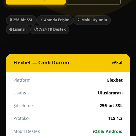
🔒 256-bit SSL
⚡ Anında Erişim
📱 Mobil Uyumlu
🌐 Lisanslı
🕐 7/24 TR Destek
Elexbet — Canlı Durum
Aktif
Platform
Elexbet
Lisans
Uluslararası
Şifreleme
256-bit SSL
Protokol
TLS 1.3
Mobil Destek
iOS & Android