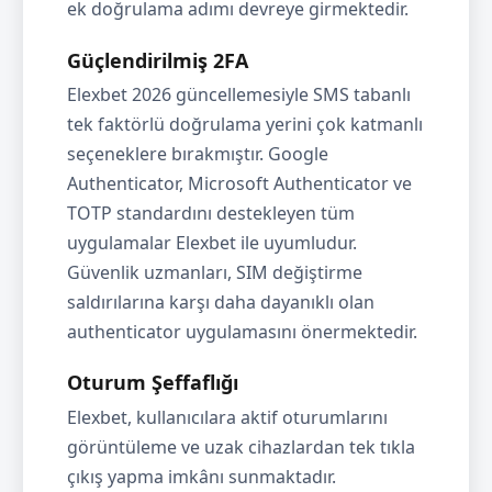
ek doğrulama adımı devreye girmektedir.
Güçlendirilmiş 2FA
Elexbet 2026 güncellemesiyle SMS tabanlı
tek faktörlü doğrulama yerini çok katmanlı
seçeneklere bırakmıştır. Google
Authenticator, Microsoft Authenticator ve
TOTP standardını destekleyen tüm
uygulamalar Elexbet ile uyumludur.
Güvenlik uzmanları, SIM değiştirme
saldırılarına karşı daha dayanıklı olan
authenticator uygulamasını önermektedir.
Oturum Şeffaflığı
Elexbet, kullanıcılara aktif oturumlarını
görüntüleme ve uzak cihazlardan tek tıkla
çıkış yapma imkânı sunmaktadır.