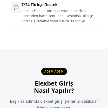
7/24 Türkçe Destek
Canlı sohbet, e-posta ve yardım merkezi
üzerinden hafta sonu dahil kesintisiz Türkçe
destek. Ortalama yanıt süresi 90 saniye.
ADIM ADIM
Elexbet Giriş
Nasıl Yapılır?
Beş kısa adımda Elexbet giriş işleminizi dakikalar
içinde tamamlayın.