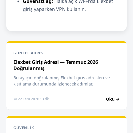
Güvensiz ağ:
Halka açık Wi-Fi'da Elexbet
giriş yaparken VPN kullanın.
GÜNCEL ADRES
Elexbet Giriş Adresi — Temmuz 2026
Doğrulanmış
Bu ay için doğrulanmış Elexbet giriş adresleri ve
kısıtlama durumunda izlenecek adımlar.
Oku →
📅 22 Tem 2026 · 3 dk
GÜVENLIK