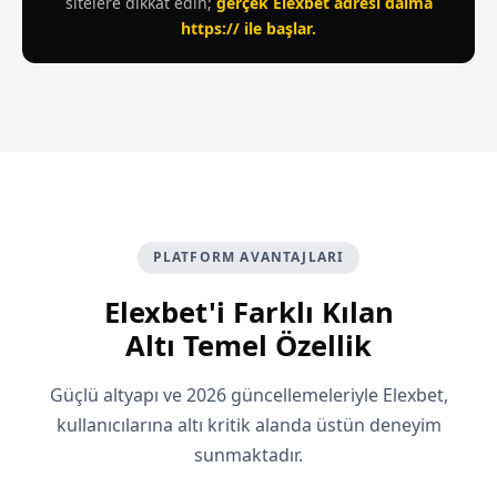
sitelere dikkat edin;
gerçek Elexbet adresi daima
https:// ile başlar.
PLATFORM AVANTAJLARI
Elexbet'i Farklı Kılan
Altı Temel Özellik
Güçlü altyapı ve 2026 güncellemeleriyle Elexbet,
kullanıcılarına altı kritik alanda üstün deneyim
sunmaktadır.