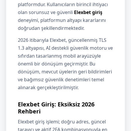
platformdur. Kullanıcıların birincil ihtiyacı
olan sorunsuz ve güvenli
Elexbet giriş
deneyimi, platformun altyapı kararlarını
doğrudan şekillendirmektedir.
2026 itibarıyla Elexbet, güncellenmiş TLS
1.3 altyapısı, AI destekli güvenlik motoru ve
sıfırdan tasarlanmış mobil arayüzüyle
önemli bir dönüşüm geçirmiştir. Bu
dönüşüm, mevcut üyelerin geri bildirimleri
ve bağımsız güvenlik denetimleri temel
alınarak gerçekleştirilmiştir.
Elexbet Giriş: Eksiksiz 2026
Rehberi
Elexbet giriş işlemi; doğru adres, güncel
tarayıcı ve aktif 2FA kombinasyonuyla en