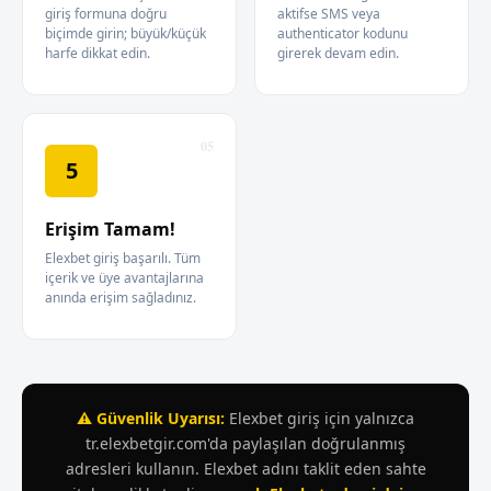
giriş formuna doğru
aktifse SMS veya
biçimde girin; büyük/küçük
authenticator kodunu
harfe dikkat edin.
girerek devam edin.
5
Erişim Tamam!
Elexbet giriş başarılı. Tüm
içerik ve üye avantajlarına
anında erişim sağladınız.
⚠ Güvenlik Uyarısı:
Elexbet giriş için yalnızca
tr.elexbetgir.com'da paylaşılan doğrulanmış
adresleri kullanın. Elexbet adını taklit eden sahte