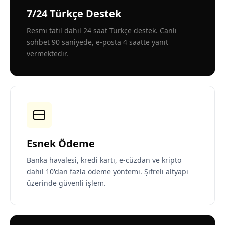
7/24 Türkçe Destek
Resmi tatil dahil 24 saat Türkçe destek. Canlı
sohbet 90 saniyede, e-posta 4 saatte yanıt
vermektedir.
Esnek Ödeme
Banka havalesi, kredi kartı, e-cüzdan ve kripto
dahil 10'dan fazla ödeme yöntemi. Şifreli altyapı
üzerinde güvenli işlem.