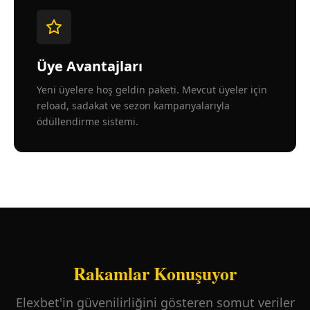
Üye Avantajları
Yeni üyelere hoş geldin paketi. Mevcut üyeler için
reload, sadakat ve sezon kampanyalarıyla
ödüllendirme sistemi.
Rakamlar Konuşuyor
Elexbet'in güvenilirliğini gösteren somut veriler