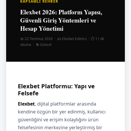
KAPSAMLI REHBER
Elexbet 2026: Platform Yapısı,
Güvenli Giriş Yöntemleri ve
Hesap Yönetimi
📅 22 Temmuz 2026 · ✍ Elexbet Editörü · ⏱ 11 dk
okuma · 🔄 Güncel
Elexbet Platformu: Yapı ve
Felsefe
Elexbet
, dijital platformlar arasında
kendine özgün bir yer edinmiş, kullanıcı
güvenliğini ve erişim kolaylığını ürün
felsefesinin merkezine yerleştirmiş bir