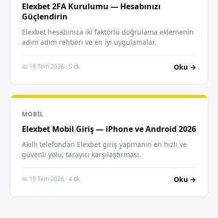
Elexbet 2FA Kurulumu — Hesabınızı
Güçlendirin
Elexbet hesabınıza iki faktörlü doğrulama eklemenin
adım adım rehberi ve en iyi uygulamalar.
Oku →
📅 18 Tem 2026 · 5 dk
MOBIL
Elexbet Mobil Giriş — iPhone ve Android 2026
Akıllı telefondan Elexbet giriş yapmanın en hızlı ve
güvenli yolu; tarayıcı karşılaştırması.
Oku →
📅 15 Tem 2026 · 4 dk