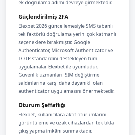
ek doğrulama adımı devreye girmektedir.
Güçlendirilmiş 2FA
Elexbet 2026 güncellemesiyle SMS tabanlı
tek faktörlü doğrulama yerini çok katmanlı
seçeneklere bırakmıştır. Google
Authenticator, Microsoft Authenticator ve
TOTP standardını destekleyen tüm
uygulamalar Elexbet ile uyumludur.
Güvenlik uzmanları, SIM değiştirme
saldırılarına karşı daha dayanıklı olan
authenticator uygulamasını önermektedir.
Oturum Şeffaflığı
Elexbet, kullanıcılara aktif oturumlarını
görüntüleme ve uzak cihazlardan tek tıkla
çıkış yapma imkânı sunmaktadır.